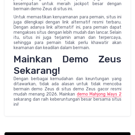
kesempatan untuk meraih jackpot besar dengan
bermain demo Zeus di situs ini.
Untuk memastikan kenyamanan para pemain, situs ini
juga dilengkapi dengan link alternatif resmi terbaru.
Dengan adanya link alternatif ini, para pemain dapat
mengakses situs dengan lebih mudah dan lancar. Selain
itu, situs ini juga terjamin aman dan terpercaya,
sehingga para pemain tidak perlu khawatir akan
keamanan dan keadilan dalam bermain.
Mainkan Demo Zeus
Sekarang!
Dengan berbagai kemudahan dan keuntungan yang
ditawarkan, tidak ada alasan untuk tidak mencoba
bermain demo Zeus di situs demo Zeus gacor resmi
mudah menang 2026. Mainkan
demo Mahjong Ways 2
sekarang dan raih keberuntungan besar bersama situs
ini!