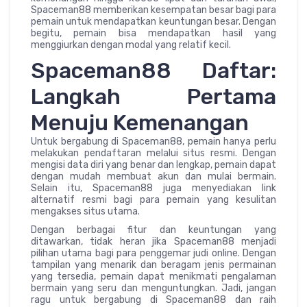
Spaceman88 memberikan kesempatan besar bagi para
pemain untuk mendapatkan keuntungan besar. Dengan
begitu, pemain bisa mendapatkan hasil yang
menggiurkan dengan modal yang relatif kecil.
Spaceman88 Daftar:
Langkah Pertama
Menuju Kemenangan
Untuk bergabung di Spaceman88, pemain hanya perlu
melakukan pendaftaran melalui situs resmi. Dengan
mengisi data diri yang benar dan lengkap, pemain dapat
dengan mudah membuat akun dan mulai bermain.
Selain itu, Spaceman88 juga menyediakan link
alternatif resmi bagi para pemain yang kesulitan
mengakses situs utama.
Dengan berbagai fitur dan keuntungan yang
ditawarkan, tidak heran jika Spaceman88 menjadi
pilihan utama bagi para penggemar judi online. Dengan
tampilan yang menarik dan beragam jenis permainan
yang tersedia, pemain dapat menikmati pengalaman
bermain yang seru dan menguntungkan. Jadi, jangan
ragu untuk bergabung di Spaceman88 dan raih