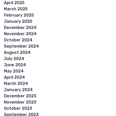
April 2025
March 2025
February 2025
January 2025
December 2024
November 2024
October 2024
September 2024
August 2024
July 2024
June 2024
May 2024
April 2024
March 2024
January 2024
December 2023
November 2023
October 2023
September 2023