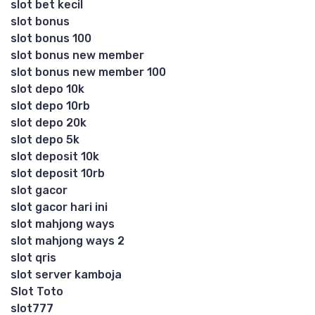
slot bet kecil
slot bonus
slot bonus 100
slot bonus new member
slot bonus new member 100
slot depo 10k
slot depo 10rb
slot depo 20k
slot depo 5k
slot deposit 10k
slot deposit 10rb
slot gacor
slot gacor hari ini
slot mahjong ways
slot mahjong ways 2
slot qris
slot server kamboja
Slot Toto
slot777