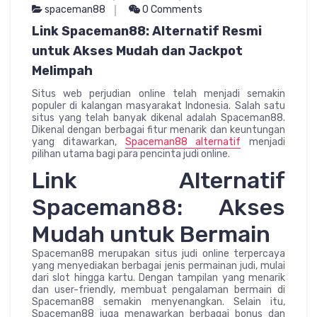
spaceman88
0 Comments
Link Spaceman88: Alternatif Resmi
untuk Akses Mudah dan Jackpot
Melimpah
Situs web perjudian online telah menjadi semakin
populer di kalangan masyarakat Indonesia. Salah satu
situs yang telah banyak dikenal adalah Spaceman88.
Dikenal dengan berbagai fitur menarik dan keuntungan
yang ditawarkan,
Spaceman88 alternatif
menjadi
pilihan utama bagi para pencinta judi online.
Link Alternatif
Spaceman88: Akses
Mudah untuk Bermain
Spaceman88 merupakan situs judi online terpercaya
yang menyediakan berbagai jenis permainan judi, mulai
dari slot hingga kartu. Dengan tampilan yang menarik
dan user-friendly, membuat pengalaman bermain di
Spaceman88 semakin menyenangkan. Selain itu,
Spaceman88 juga menawarkan berbagai bonus dan