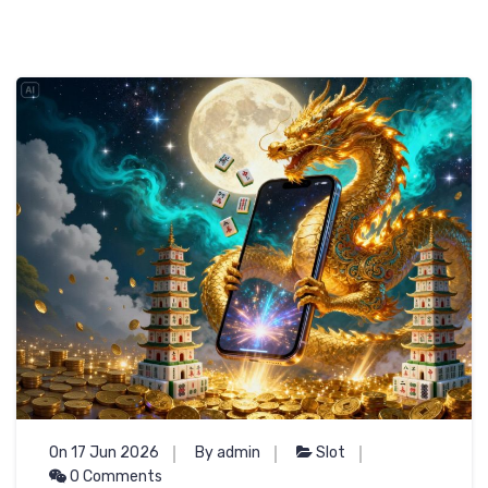
On 17 Jun 2026
By admin
Slot
0 Comments