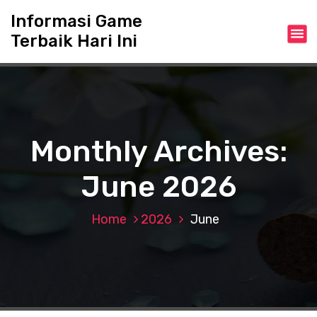
S
Informasi Game
k
Terbaik Hari Ini
i
p
t
o
c
o
n
Monthly Archives:
t
e
June 2026
n
t
Home
2026
June