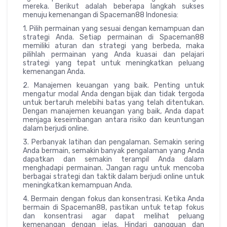
mereka. Berikut adalah beberapa langkah sukses
menuju kemenangan di Spaceman88 Indonesia:
1. Pilih permainan yang sesuai dengan kemampuan dan
strategi Anda. Setiap permainan di Spaceman88
memiliki aturan dan strategi yang berbeda, maka
pilihlah permainan yang Anda kuasai dan pelajari
strategi yang tepat untuk meningkatkan peluang
kemenangan Anda.
2. Manajemen keuangan yang baik. Penting untuk
mengatur modal Anda dengan bijak dan tidak tergoda
untuk bertaruh melebihi batas yang telah ditentukan.
Dengan manajemen keuangan yang baik, Anda dapat
menjaga keseimbangan antara risiko dan keuntungan
dalam berjudi online.
3. Perbanyak latihan dan pengalaman. Semakin sering
Anda bermain, semakin banyak pengalaman yang Anda
dapatkan dan semakin terampil Anda dalam
menghadapi permainan. Jangan ragu untuk mencoba
berbagai strategi dan taktik dalam berjudi online untuk
meningkatkan kemampuan Anda.
4. Bermain dengan fokus dan konsentrasi. Ketika Anda
bermain di Spaceman88, pastikan untuk tetap fokus
dan konsentrasi agar dapat melihat peluang
kemenangan dengan jelas. Hindari gangguan dan