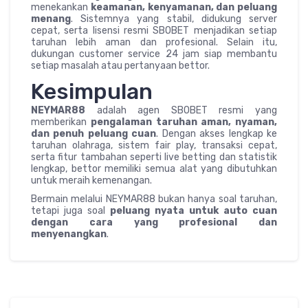
menekankan
keamanan, kenyamanan, dan peluang
menang
. Sistemnya yang stabil, didukung server
cepat, serta lisensi resmi SBOBET menjadikan setiap
taruhan lebih aman dan profesional. Selain itu,
dukungan customer service 24 jam siap membantu
setiap masalah atau pertanyaan bettor.
Kesimpulan
NEYMAR88
adalah agen SBOBET resmi yang
memberikan
pengalaman taruhan aman, nyaman,
dan penuh peluang cuan
. Dengan akses lengkap ke
taruhan olahraga, sistem fair play, transaksi cepat,
serta fitur tambahan seperti live betting dan statistik
lengkap, bettor memiliki semua alat yang dibutuhkan
untuk meraih kemenangan.
Bermain melalui NEYMAR88 bukan hanya soal taruhan,
tetapi juga soal
peluang nyata untuk auto cuan
dengan cara yang profesional dan
menyenangkan
.