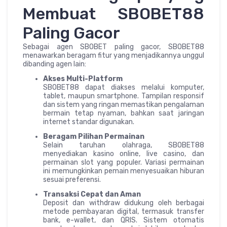
Membuat SBOBET88
Paling Gacor
Sebagai agen SBOBET paling gacor, SBOBET88
menawarkan beragam fitur yang menjadikannya unggul
dibanding agen lain:
Akses Multi-Platform
SBOBET88 dapat diakses melalui komputer,
tablet, maupun smartphone. Tampilan responsif
dan sistem yang ringan memastikan pengalaman
bermain tetap nyaman, bahkan saat jaringan
internet standar digunakan.
Beragam Pilihan Permainan
Selain taruhan olahraga, SBOBET88
menyediakan kasino online, live casino, dan
permainan slot yang populer. Variasi permainan
ini memungkinkan pemain menyesuaikan hiburan
sesuai preferensi.
Transaksi Cepat dan Aman
Deposit dan withdraw didukung oleh berbagai
metode pembayaran digital, termasuk transfer
bank, e-wallet, dan QRIS. Sistem otomatis