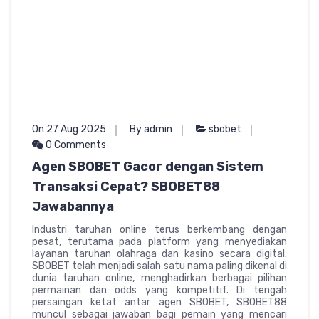
On 27 Aug 2025
By admin
sbobet
0 Comments
Agen SBOBET Gacor dengan Sistem
Transaksi Cepat? SBOBET88
Jawabannya
Industri taruhan online terus berkembang dengan
pesat, terutama pada platform yang menyediakan
layanan taruhan olahraga dan kasino secara digital.
SBOBET telah menjadi salah satu nama paling dikenal di
dunia taruhan online, menghadirkan berbagai pilihan
permainan dan odds yang kompetitif. Di tengah
persaingan ketat antar agen SBOBET, SBOBET88
muncul sebagai jawaban bagi pemain yang mencari