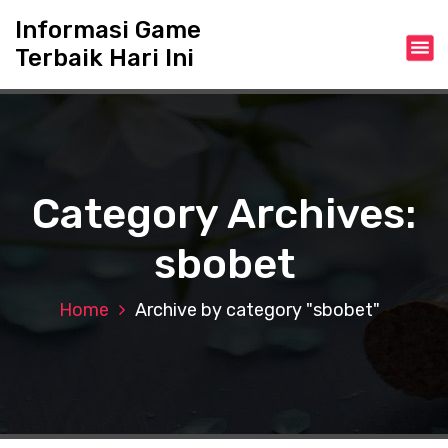
S
Informasi Game
k
Terbaik Hari Ini
i
p
t
o
c
o
n
Category Archives:
t
e
sbobet
n
t
Home
Archive by category "sbobet"