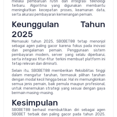
melalui pembaruan rutin dan integrasi teknologi
terbaru. Algoritma yang digunakan membantu
meningkatkan kecepatan proses, keamanan data,
serta akurasi pembayaran kemenangan pemain.
Keunggulan Tahun
2025
Memasuki tahun 2025, SBOBET88 tetap menonjol
sebagai agen paling gacor karena fokus pada inovasi
dan pengalaman pemain. Penggunaan sistem
pembayaran modern, server yang selalu diperbarui,
serta integrasi fitur-fitur terkini membuat platform ini
tetap relevan dan diminati.
Selain itu, SBOBET88 memberikan fleksibilitas tinggi
dalam mengatur taruhan, termasuk pilihan taruhan
dengan modal kecil hingga besar. Hal ini memungkinkan
semua jenis pemain, baik pemula maupun profesional,
untuk menemukan strategi yang sesuai dengan gaya
bermain masing-masing.
Kesimpulan
SBOBET88 berhasil membuktikan diri sebagai agen
SBOBET terbaik dan paling gacor pada tahun 2025.