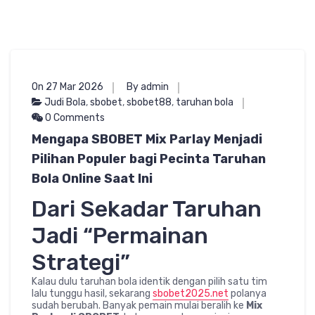
On 27 Mar 2026
By admin
Judi Bola
,
sbobet
,
sbobet88
,
taruhan bola
0 Comments
Mengapa SBOBET Mix Parlay Menjadi
Pilihan Populer bagi Pecinta Taruhan
Bola Online Saat Ini
Dari Sekadar Taruhan
Jadi “Permainan
Strategi”
Kalau dulu taruhan bola identik dengan pilih satu tim
lalu tunggu hasil, sekarang
sbobet2025.net
polanya
sudah berubah. Banyak pemain mulai beralih ke
Mix