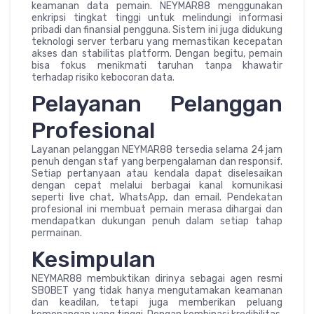
keamanan data pemain. NEYMAR88 menggunakan
enkripsi tingkat tinggi untuk melindungi informasi
pribadi dan finansial pengguna. Sistem ini juga didukung
teknologi server terbaru yang memastikan kecepatan
akses dan stabilitas platform. Dengan begitu, pemain
bisa fokus menikmati taruhan tanpa khawatir
terhadap risiko kebocoran data.
Pelayanan Pelanggan
Profesional
Layanan pelanggan NEYMAR88 tersedia selama 24 jam
penuh dengan staf yang berpengalaman dan responsif.
Setiap pertanyaan atau kendala dapat diselesaikan
dengan cepat melalui berbagai kanal komunikasi
seperti live chat, WhatsApp, dan email. Pendekatan
profesional ini membuat pemain merasa dihargai dan
mendapatkan dukungan penuh dalam setiap tahap
permainan.
Kesimpulan
NEYMAR88 membuktikan dirinya sebagai agen resmi
SBOBET yang tidak hanya mengutamakan keamanan
dan keadilan, tetapi juga memberikan peluang