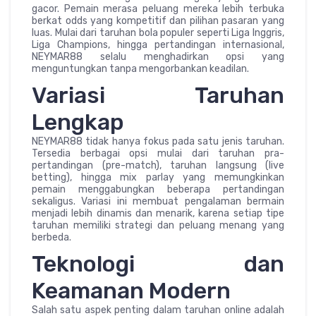
gacor. Pemain merasa peluang mereka lebih terbuka
berkat odds yang kompetitif dan pilihan pasaran yang
luas. Mulai dari taruhan bola populer seperti Liga Inggris,
Liga Champions, hingga pertandingan internasional,
NEYMAR88 selalu menghadirkan opsi yang
menguntungkan tanpa mengorbankan keadilan.
Variasi Taruhan
Lengkap
NEYMAR88 tidak hanya fokus pada satu jenis taruhan.
Tersedia berbagai opsi mulai dari taruhan pra-
pertandingan (pre-match), taruhan langsung (live
betting), hingga mix parlay yang memungkinkan
pemain menggabungkan beberapa pertandingan
sekaligus. Variasi ini membuat pengalaman bermain
menjadi lebih dinamis dan menarik, karena setiap tipe
taruhan memiliki strategi dan peluang menang yang
berbeda.
Teknologi dan
Keamanan Modern
Salah satu aspek penting dalam taruhan online adalah