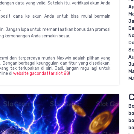
dengan data yang valid. Setelah itu, verifikasi akun Anda
Ap
.
Ma
 deposit dana ke akun Anda untuk bisa mulai bermain
Ja
D
main. Jangan lupa untuk memanfaatkan bonus dan promosi
N
uang kemenangan Anda semakin besar.
Oc
S
Au
resmi dan terpercaya mudah Maxwin adalah pilihan yang
e. Dengan berbagai keunggulan dan fitur yang disediakan,
Ju
 tak terlupakan di sini. Jadi, jangan ragu lagi untuk
Ma
line di
website gacor daftar slot 88
!
Ma
C
B
bo
bo
bo