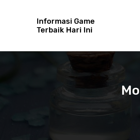
S
k
i
Informasi Game
p
Terbaik Hari Ini
t
o
c
o
n
t
e
n
Mo
t