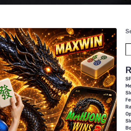
S
R
SP
Me
Sl
Fe
Ra
Op
Sl
Bo