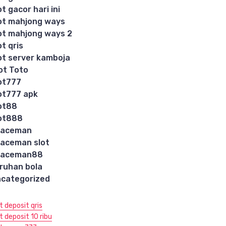
ot gacor hari ini
ot mahjong ways
ot mahjong ways 2
ot qris
ot server kamboja
ot Toto
ot777
ot777 apk
ot88
ot888
paceman
aceman slot
paceman88
ruhan bola
categorized
t deposit qris
t deposit 10 ribu