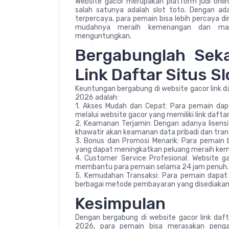
Website gacor merupakan platform judi onli
salah satunya adalah slot toto. Dengan ada
terpercaya, para pemain bisa lebih percaya d
mudahnya meraih kemenangan dan max
menguntungkan.
Bergabunglah Seka
Link Daftar Situs S
Keuntungan bergabung di website gacor link da
2026 adalah:
1. Akses Mudah dan Cepat: Para pemain da
melalui website gacor yang memiliki link dafta
2. Keamanan Terjamin: Dengan adanya lisensi 
khawatir akan keamanan data pribadi dan tran
3. Bonus dan Promosi Menarik: Para pemain
yang dapat meningkatkan peluang meraih ke
4. Customer Service Profesional: Website 
membantu para pemain selama 24 jam penuh.
5. Kemudahan Transaksi: Para pemain dapat
berbagai metode pembayaran yang disediakan
Kesimpulan
Dengan bergabung di website gacor link daft
2026, para pemain bisa merasakan penga