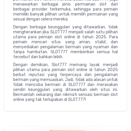
menawarkan berbagai jenis permainan slot dari
berbagai provider terkemuka, sehingga para pemain
memiliki banyak pilihan untuk memilih permainan yang
sesuai dengan selera mereka.
Dengan berbagai keunggulan yang ditawarkan, tidak
mengherankan jika SLOT777 menjadi salah satu pilihan
utama para pemain slot online di tahun 2025. Para
pemain mencari situs yang aman, stabil, dan
menyediakan pengalaman bermain yang nyaman dan
tanpa hambatan. SLOT777 memberikan semua hal
tersebut dan bahkan lebih.
Dengan demikian, Slot777 memang layak menjadi
pilihan utama para pemain slot online di tahun 2025
berkat reputasi yang terpercaya dan pengalaman
bermain yang memuaskan. Jadi, tidak ada alasan untuk
tidak mencoba bermain di SLOT777 dan merasakan
sendiri keunggulan yang ditawarkan oleh situs ini.
Bermainlah sekarang dan nikmati sensasi bermain slot
online yang tak terlupakan di SLOT777!