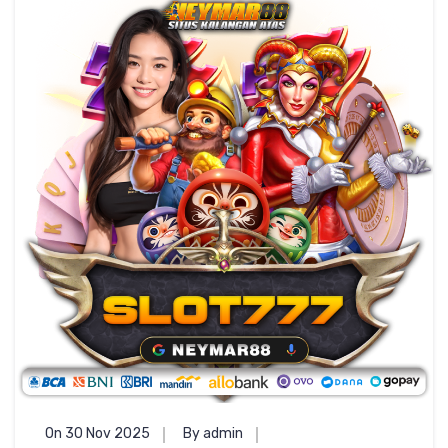
On 30 Nov 2025
By admin