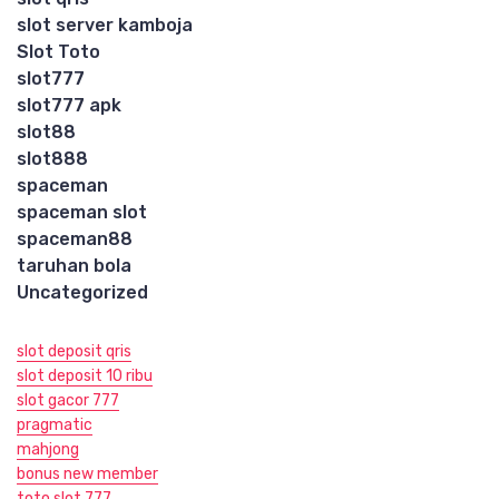
slot server kamboja
Slot Toto
slot777
slot777 apk
slot88
slot888
spaceman
spaceman slot
spaceman88
taruhan bola
Uncategorized
slot deposit qris
slot deposit 10 ribu
slot gacor 777
pragmatic
mahjong
bonus new member
toto slot 777