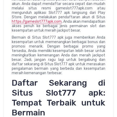
akun. Anda dapat mendaftar secara cepat dan mudah
melalui situs resmi gameslot777apk.com atau
mengunduh aplikasi Slot777 apk langsung dari Play
Store. Dengan melakukan pendaftaran akun di Situs
https://gameslot777apk.com
, Anda akan mendapatkan
akses penuh ke berbagai jenis permainan slot dan
kesempatan untuk meraih jackpot besar.
Bermain di Situs Slot777 apk juga memberikan Anda
kesempatan untuk memenangkan berbagai bonus dan
promosi menarik. Dengan berbagai promo yang
tersedia, Anda memiliki kesempatan lebih besar untuk
meningkatkan kemenangan Anda dan meraih jackpot
besar. Jadi, jangan ragu lagi untuk bergabung dan
daftar sekarang di Situs Slot777 apk untuk merasakan
pengalaman bermain yang berbeda dan kesempatan
meraih kemenangan terbesar.
Daftar Sekarang di
Situs Slot777 apk:
Tempat Terbaik untuk
Bermain