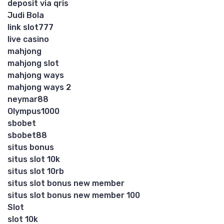
deposit via qris
Judi Bola
link slot777
live casino
mahjong
mahjong slot
mahjong ways
mahjong ways 2
neymar88
Olympus1000
sbobet
sbobet88
situs bonus
situs slot 10k
situs slot 10rb
situs slot bonus new member
situs slot bonus new member 100
Slot
slot 10k