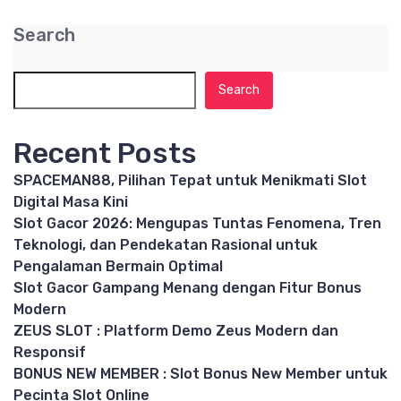
Search
Search
Recent Posts
SPACEMAN88, Pilihan Tepat untuk Menikmati Slot
Digital Masa Kini
Slot Gacor 2026: Mengupas Tuntas Fenomena, Tren
Teknologi, dan Pendekatan Rasional untuk
Pengalaman Bermain Optimal
Slot Gacor Gampang Menang dengan Fitur Bonus
Modern
ZEUS SLOT : Platform Demo Zeus Modern dan
Responsif
BONUS NEW MEMBER : Slot Bonus New Member untuk
Pecinta Slot Online