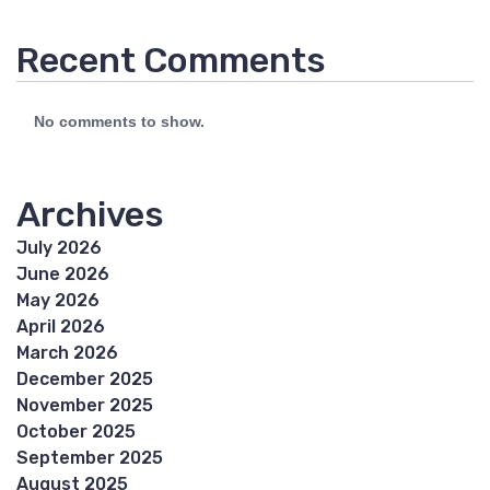
Recent Comments
No comments to show.
Archives
July 2026
June 2026
May 2026
April 2026
March 2026
December 2025
November 2025
October 2025
September 2025
August 2025