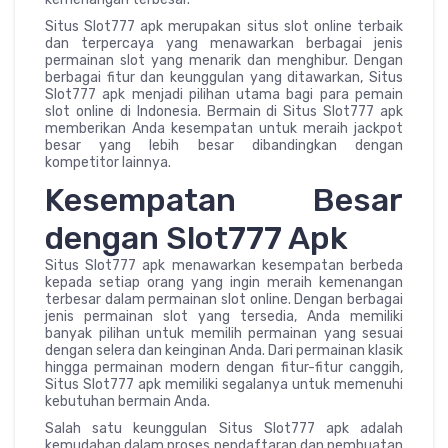
Situs Slot777 apk merupakan situs slot online terbaik
dan terpercaya yang menawarkan berbagai jenis
permainan slot yang menarik dan menghibur. Dengan
berbagai fitur dan keunggulan yang ditawarkan, Situs
Slot777 apk menjadi pilihan utama bagi para pemain
slot online di Indonesia. Bermain di Situs Slot777 apk
memberikan Anda kesempatan untuk meraih jackpot
besar yang lebih besar dibandingkan dengan
kompetitor lainnya.
Kesempatan Besar
dengan Slot777 Apk
Situs Slot777 apk menawarkan kesempatan berbeda
kepada setiap orang yang ingin meraih kemenangan
terbesar dalam permainan slot online. Dengan berbagai
jenis permainan slot yang tersedia, Anda memiliki
banyak pilihan untuk memilih permainan yang sesuai
dengan selera dan keinginan Anda. Dari permainan klasik
hingga permainan modern dengan fitur-fitur canggih,
Situs Slot777 apk memiliki segalanya untuk memenuhi
kebutuhan bermain Anda.
Salah satu keunggulan Situs Slot777 apk adalah
kemudahan dalam proses pendaftaran dan pembuatan