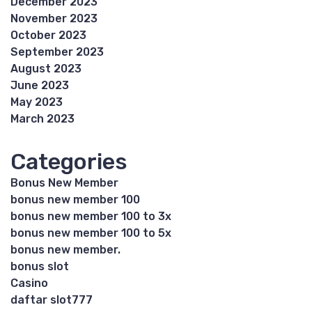
December 2023
November 2023
October 2023
September 2023
August 2023
June 2023
May 2023
March 2023
Categories
Bonus New Member
bonus new member 100
bonus new member 100 to 3x
bonus new member 100 to 5x
bonus new member.
bonus slot
Casino
daftar slot777