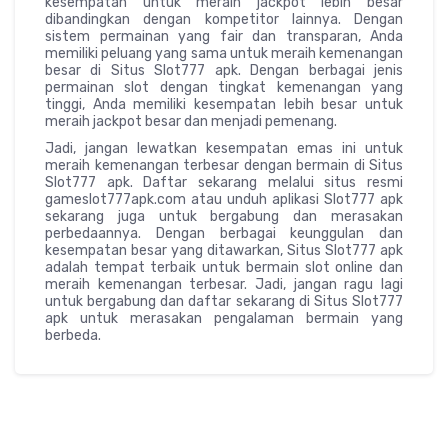
kesempatan untuk meraih jackpot lebih besar
dibandingkan dengan kompetitor lainnya. Dengan
sistem permainan yang fair dan transparan, Anda
memiliki peluang yang sama untuk meraih kemenangan
besar di Situs Slot777 apk. Dengan berbagai jenis
permainan slot dengan tingkat kemenangan yang
tinggi, Anda memiliki kesempatan lebih besar untuk
meraih jackpot besar dan menjadi pemenang.
Jadi, jangan lewatkan kesempatan emas ini untuk
meraih kemenangan terbesar dengan bermain di Situs
Slot777 apk. Daftar sekarang melalui situs resmi
gameslot777apk.com atau unduh aplikasi Slot777 apk
sekarang juga untuk bergabung dan merasakan
perbedaannya. Dengan berbagai keunggulan dan
kesempatan besar yang ditawarkan, Situs Slot777 apk
adalah tempat terbaik untuk bermain slot online dan
meraih kemenangan terbesar. Jadi, jangan ragu lagi
untuk bergabung dan daftar sekarang di Situs Slot777
apk untuk merasakan pengalaman bermain yang
berbeda.