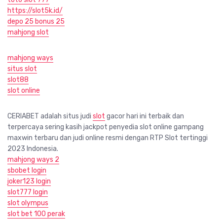
https://slot5k.id/
depo 25 bonus 25
mahjong slot
mahjong ways
situs slot
slot88
slot online
CERIABET adalah situs judi
slot
gacor hari ini terbaik dan
terpercaya sering kasih jackpot penyedia slot online gampang
maxwin terbaru dan judi online resmi dengan RTP Slot tertinggi
2023 Indonesia.
mahjong ways 2
sbobet login
joker123 login
slot777 login
slot olympus
slot bet 100 perak