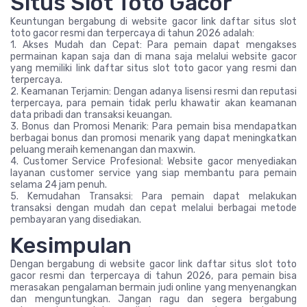
Situs Slot Toto Gacor
Keuntungan bergabung di website gacor link daftar situs slot
toto gacor resmi dan terpercaya di tahun 2026 adalah:
1. Akses Mudah dan Cepat: Para pemain dapat mengakses
permainan kapan saja dan di mana saja melalui website gacor
yang memiliki link daftar situs slot toto gacor yang resmi dan
terpercaya.
2. Keamanan Terjamin: Dengan adanya lisensi resmi dan reputasi
terpercaya, para pemain tidak perlu khawatir akan keamanan
data pribadi dan transaksi keuangan.
3. Bonus dan Promosi Menarik: Para pemain bisa mendapatkan
berbagai bonus dan promosi menarik yang dapat meningkatkan
peluang meraih kemenangan dan maxwin.
4. Customer Service Profesional: Website gacor menyediakan
layanan customer service yang siap membantu para pemain
selama 24 jam penuh.
5. Kemudahan Transaksi: Para pemain dapat melakukan
transaksi dengan mudah dan cepat melalui berbagai metode
pembayaran yang disediakan.
Kesimpulan
Dengan bergabung di website gacor link daftar situs slot toto
gacor resmi dan terpercaya di tahun 2026, para pemain bisa
merasakan pengalaman bermain judi online yang menyenangkan
dan menguntungkan. Jangan ragu dan segera bergabung