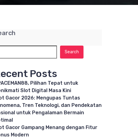
earch
Search
ecent Posts
ACEMAN88, Pilihan Tepat untuk
nikmati Slot Digital Masa Kini
ot Gacor 2026: Mengupas Tuntas
nomena, Tren Teknologi, dan Pendekatan
sional untuk Pengalaman Bermain
timal
ot Gacor Gampang Menang dengan Fitur
nus Modern