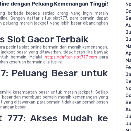
nline dengan Peluang Kemenangan Tinggi!
N
Oc
ng berbeda kepada setiap orang yang ingin meraih
S
ine. Dengan daftar situs slot777, para pemain dapat
 peluang meraih jackpot yang lebih besar dibandingkan
Au
Ju
us Slot Gacor Terbaik
Ju
Ma
ara pecinta slot online bermain dan meraih kemenangan.
ackpot besar yang ditawarkan, tidak heran jika banyak
Ap
ntuk bermain. Melalui
https://daftar-slot777.com
para
Ma
n keseruan bermain di situs ini.
Fe
77: Peluang Besar untuk
Ja
D
N
emiliki kesempatan besar untuk meraih jackpot. Setiap
Oc
n besar dan membuat pemain meraih kemenangan yang
lot yang ditawarkan, para pemain tidak akan pernah bosan
S
enangan besar.
Au
lot 777: Akses Mudah ke
Ju
Ju
Ma