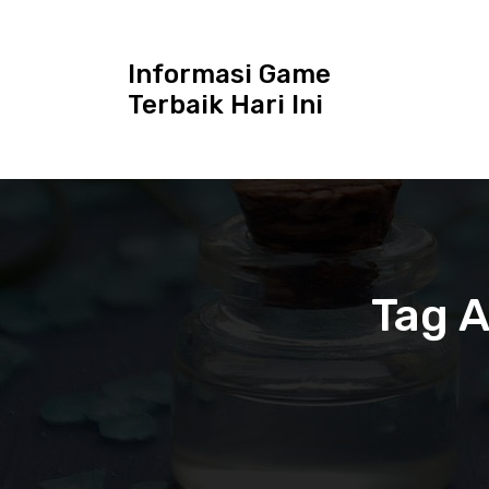
S
k
i
Informasi Game
p
Terbaik Hari Ini
t
o
c
o
n
t
e
n
Tag A
t