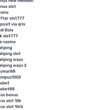
nus new member.
nus slot
sino
ftar slot777
posit via qris
di Bola
nk slot777
ve casino
ahjong
hjong slot
hjong ways
hjong ways 2
eymar88
ympus1000
obet
bobet88
tus bonus
tus slot 10k
tus slot 10rb