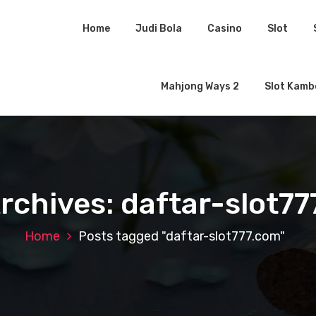
Home
Judi Bola
Casino
Slot
Mahjong Ways 2
Slot Kamb
rchives: daftar-slot7
Home
Posts tagged "daftar-slot777.com"