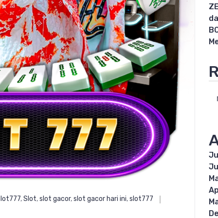
ZE
da
BO
Me
R
A
Ju
Ju
Ma
Ap
slot777
,
Slot
,
slot gacor
,
slot gacor hari ini
,
slot777
Ma
D