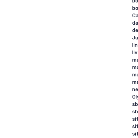
bo
bo
Ca
da
de
Ju
li
li
m
ma
ma
ma
n
Ol
sb
s
si
si
si