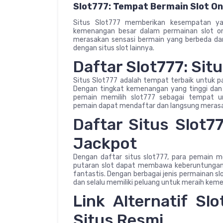
Slot777: Tempat Bermain Slot O
Situs Slot777 memberikan kesempatan ya
kemenangan besar dalam permainan slot onl
merasakan sensasi bermain yang berbeda dan
dengan situs slot lainnya.
Daftar Slot777: Sit
Situs Slot777 adalah tempat terbaik untuk p
Dengan tingkat kemenangan yang tinggi dan j
pemain memilih slot777 sebagai tempat u
pemain dapat mendaftar dan langsung merasaka
Daftar Situs Slot7
Jackpot
Dengan daftar situs slot777, para pemain m
putaran slot dapat membawa keberuntunga
fantastis. Dengan berbagai jenis permainan s
dan selalu memiliki peluang untuk meraih kem
Link Alternatif S
Situs Resmi