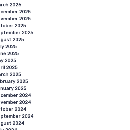
rch 2026
ecember 2025
ovember 2025
tober 2025
eptember 2025
gust 2025
ly 2025
ne 2025
y 2025
ril 2025
rch 2025
bruary 2025
nuary 2025
ecember 2024
ovember 2024
tober 2024
eptember 2024
gust 2024