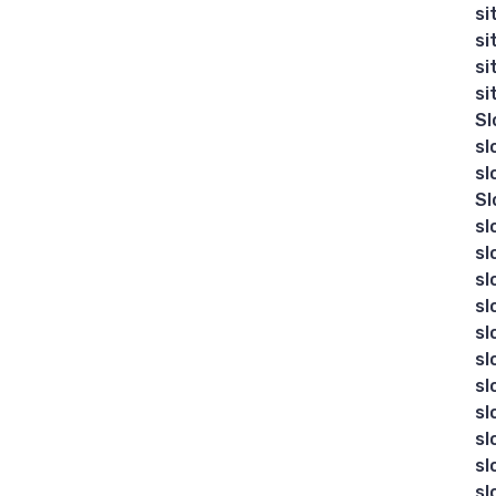
si
si
si
si
Sl
sl
sl
Sl
sl
sl
sl
sl
sl
sl
sl
sl
sl
sl
sl