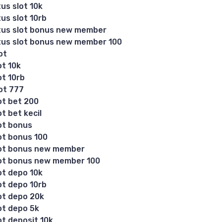
tus slot 10k
tus slot 10rb
tus slot bonus new member
tus slot bonus new member 100
ot
ot 10k
ot 10rb
ot 777
ot bet 200
ot bet kecil
ot bonus
ot bonus 100
ot bonus new member
ot bonus new member 100
ot depo 10k
ot depo 10rb
ot depo 20k
ot depo 5k
ot deposit 10k