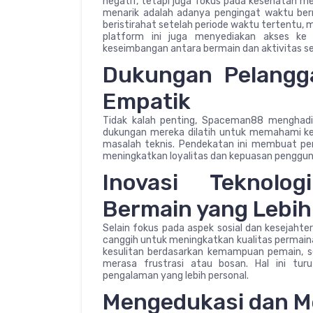
negatif, tetapi juga fokus pada kesehatan me
menarik adalah adanya pengingat waktu berma
beristirahat setelah periode waktu tertentu,
platform ini juga menyediakan akses ke
keseimbangan antara bermain dan aktivitas seh
Dukungan Pelangg
Empatik
Tidak kalah penting, Spaceman88 menghadi
dukungan mereka dilatih untuk memahami ke
masalah teknis. Pendekatan ini membuat pem
meningkatkan loyalitas dan kepuasan penggun
Inovasi Teknolo
Bermain yang Lebih
Selain fokus pada aspek sosial dan kesejah
canggih untuk meningkatkan kualitas permai
kesulitan berdasarkan kemampuan pemain, s
merasa frustrasi atau bosan. Hal ini t
pengalaman yang lebih personal.
Mengedukasi dan 