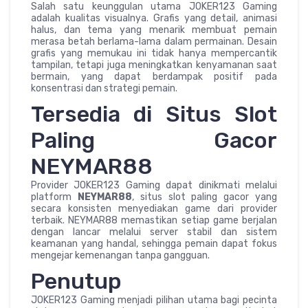
Salah satu keunggulan utama JOKER123 Gaming
adalah kualitas visualnya. Grafis yang detail, animasi
halus, dan tema yang menarik membuat pemain
merasa betah berlama-lama dalam permainan. Desain
grafis yang memukau ini tidak hanya mempercantik
tampilan, tetapi juga meningkatkan kenyamanan saat
bermain, yang dapat berdampak positif pada
konsentrasi dan strategi pemain.
Tersedia di Situs Slot
Paling Gacor
NEYMAR88
Provider JOKER123 Gaming dapat dinikmati melalui
platform
NEYMAR88
, situs slot paling gacor yang
secara konsisten menyediakan game dari provider
terbaik. NEYMAR88 memastikan setiap game berjalan
dengan lancar melalui server stabil dan sistem
keamanan yang handal, sehingga pemain dapat fokus
mengejar kemenangan tanpa gangguan.
Penutup
JOKER123 Gaming menjadi pilihan utama bagi pecinta