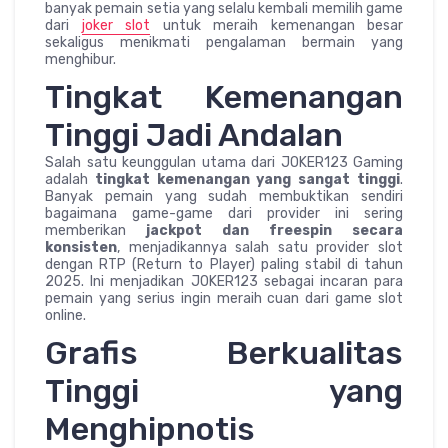
banyak pemain setia yang selalu kembali memilih game
dari
joker slot
untuk meraih kemenangan besar
sekaligus menikmati pengalaman bermain yang
menghibur.
Tingkat Kemenangan
Tinggi Jadi Andalan
Salah satu keunggulan utama dari JOKER123 Gaming
adalah
tingkat kemenangan yang sangat tinggi
.
Banyak pemain yang sudah membuktikan sendiri
bagaimana game-game dari provider ini sering
memberikan
jackpot dan freespin secara
konsisten
, menjadikannya salah satu provider slot
dengan RTP (Return to Player) paling stabil di tahun
2025. Ini menjadikan JOKER123 sebagai incaran para
pemain yang serius ingin meraih cuan dari game slot
online.
Grafis Berkualitas
Tinggi yang
Menghipnotis