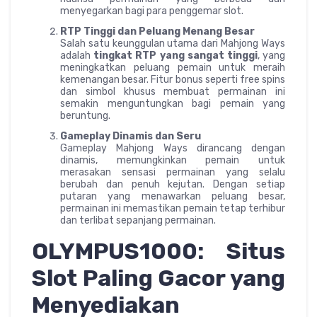
menyegarkan bagi para penggemar slot.
RTP Tinggi dan Peluang Menang Besar
Salah satu keunggulan utama dari Mahjong Ways
adalah
tingkat RTP yang sangat tinggi
, yang
meningkatkan peluang pemain untuk meraih
kemenangan besar. Fitur bonus seperti free spins
dan simbol khusus membuat permainan ini
semakin menguntungkan bagi pemain yang
beruntung.
Gameplay Dinamis dan Seru
Gameplay Mahjong Ways dirancang dengan
dinamis, memungkinkan pemain untuk
merasakan sensasi permainan yang selalu
berubah dan penuh kejutan. Dengan setiap
putaran yang menawarkan peluang besar,
permainan ini memastikan pemain tetap terhibur
dan terlibat sepanjang permainan.
OLYMPUS1000: Situs
Slot Paling Gacor yang
Menyediakan