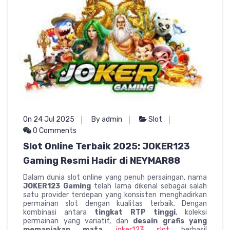
On 24 Jul 2025
By admin
Slot
0 Comments
Slot Online Terbaik 2025: JOKER123
Gaming Resmi Hadir di NEYMAR88
Dalam dunia slot online yang penuh persaingan, nama
JOKER123 Gaming
telah lama dikenal sebagai salah
satu provider terdepan yang konsisten menghadirkan
permainan slot dengan kualitas terbaik. Dengan
kombinasi antara
tingkat RTP tinggi
, koleksi
permainan yang variatif, dan
desain grafis yang
memanjakan mata
,
joker123 slot
berhasil