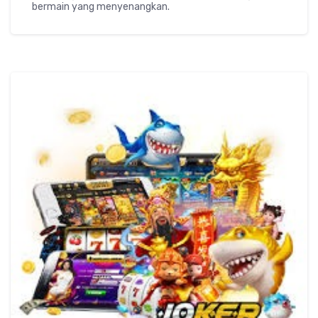
bermain yang menyenangkan.