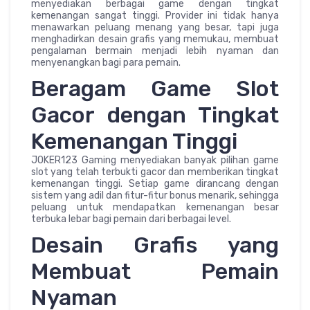
menyediakan berbagai game dengan tingkat
kemenangan sangat tinggi. Provider ini tidak hanya
menawarkan peluang menang yang besar, tapi juga
menghadirkan desain grafis yang memukau, membuat
pengalaman bermain menjadi lebih nyaman dan
menyenangkan bagi para pemain.
Beragam Game Slot
Gacor dengan Tingkat
Kemenangan Tinggi
JOKER123 Gaming menyediakan banyak pilihan game
slot yang telah terbukti gacor dan memberikan tingkat
kemenangan tinggi. Setiap game dirancang dengan
sistem yang adil dan fitur-fitur bonus menarik, sehingga
peluang untuk mendapatkan kemenangan besar
terbuka lebar bagi pemain dari berbagai level.
Desain Grafis yang
Membuat Pemain
Nyaman