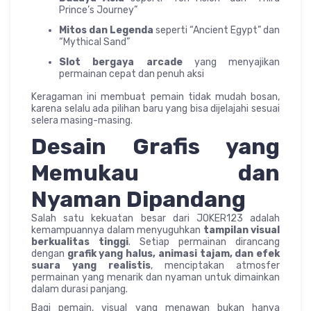
Prince’s Journey”
Mitos dan Legenda
seperti “Ancient Egypt” dan
“Mythical Sand”
Slot bergaya arcade
yang menyajikan
permainan cepat dan penuh aksi
Keragaman ini membuat pemain tidak mudah bosan,
karena selalu ada pilihan baru yang bisa dijelajahi sesuai
selera masing-masing.
Desain Grafis yang
Memukau dan
Nyaman Dipandang
Salah satu kekuatan besar dari JOKER123 adalah
kemampuannya dalam menyuguhkan
tampilan visual
berkualitas tinggi
. Setiap permainan dirancang
dengan
grafik yang halus, animasi tajam, dan efek
suara yang realistis
, menciptakan atmosfer
permainan yang menarik dan nyaman untuk dimainkan
dalam durasi panjang.
Bagi pemain, visual yang menawan bukan hanya