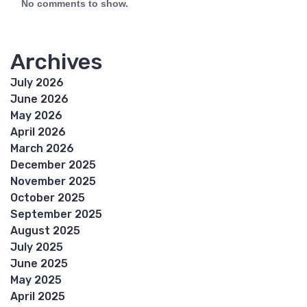
No comments to show.
Archives
July 2026
June 2026
May 2026
April 2026
March 2026
December 2025
November 2025
October 2025
September 2025
August 2025
July 2025
June 2025
May 2025
April 2025