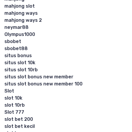
mahjong slot
mahjong ways
mahjong ways 2
neymar88
Olympus1000
sbobet
sbobet88
situs bonus
situs slot 10k
situs slot 10rb
situs slot bonus new member
situs slot bonus new member 100
Slot
slot 10k
slot 10rb
Slot 777
slot bet 200
slot bet kecil