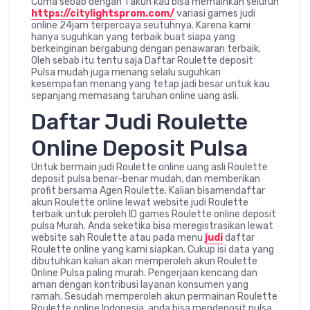
Cuma sebab dengan 1 akun kau bisa memainkan seluruh
https://citylightsprom.com/
variasi games judi
online 24jam terpercaya seutuhnya. Karena kami
hanya suguhkan yang terbaik buat siapa yang
berkeinginan bergabung dengan penawaran terbaik.
Oleh sebab itu tentu saja Daftar Roulette deposit
Pulsa mudah juga menang selalu suguhkan
kesempatan menang yang tetap jadi besar untuk kau
sepanjang memasang taruhan online uang asli.
Daftar Judi Roulette
Online Deposit Pulsa
Untuk bermain judi Roulette online uang asli Roulette
deposit pulsa benar-benar mudah, dan memberikan
profit bersama Agen Roulette. Kalian bisamendaftar
akun Roulette online lewat website judi Roulette
terbaik untuk peroleh ID games Roulette online deposit
pulsa Murah. Anda seketika bisa meregistrasikan lewat
website sah Roulette atau pada menu
judi
daftar
Roulette online yang kami siapkan. Cukup isi data yang
dibutuhkan kalian akan memperoleh akun Roulette
Online Pulsa paling murah. Pengerjaan kencang dan
aman dengan kontribusi layanan konsumen yang
ramah. Sesudah memperoleh akun permainan Roulette
Roulette online Indonesia, anda bisa mendeposit pulsa