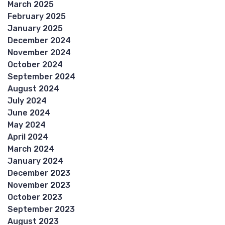
March 2025
February 2025
January 2025
December 2024
November 2024
October 2024
September 2024
August 2024
July 2024
June 2024
May 2024
April 2024
March 2024
January 2024
December 2023
November 2023
October 2023
September 2023
August 2023