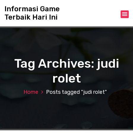
S
Informasi Game
k
Terbaik Hari Ini
i
p
t
o
c
o
n
Tag Archives: judi
t
e
rolet
n
t
Home
Posts tagged "judi rolet"