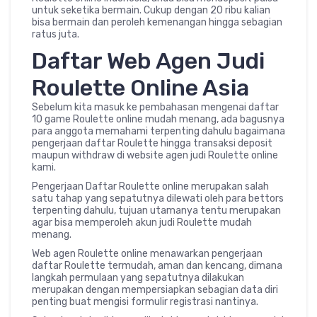
untuk seketika bermain. Cukup dengan 20 ribu kalian
bisa bermain dan peroleh kemenangan hingga sebagian
ratus juta.
Daftar Web Agen Judi
Roulette Online Asia
Sebelum kita masuk ke pembahasan mengenai daftar
10 game Roulette online mudah menang, ada bagusnya
para anggota memahami terpenting dahulu bagaimana
pengerjaan daftar Roulette hingga transaksi deposit
maupun withdraw di website agen judi Roulette online
kami.
Pengerjaan Daftar Roulette online merupakan salah
satu tahap yang sepatutnya dilewati oleh para bettors
terpenting dahulu, tujuan utamanya tentu merupakan
agar bisa memperoleh akun judi Roulette mudah
menang.
Web agen Roulette online menawarkan pengerjaan
daftar Roulette termudah, aman dan kencang, dimana
langkah permulaan yang sepatutnya dilakukan
merupakan dengan mempersiapkan sebagian data diri
penting buat mengisi formulir registrasi nantinya.