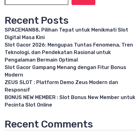
Recent Posts
SPACEMAN88, Pilihan Tepat untuk Menikmati Slot
Digital Masa Kini
Slot Gacor 2026: Mengupas Tuntas Fenomena, Tren
Teknologi, dan Pendekatan Rasional untuk
Pengalaman Bermain Optimal
Slot Gacor Gampang Menang dengan Fitur Bonus
Modern
ZEUS SLOT : Platform Demo Zeus Modern dan
Responsif
BONUS NEW MEMBER : Slot Bonus New Member untuk
Pecinta Slot Online
Recent Comments