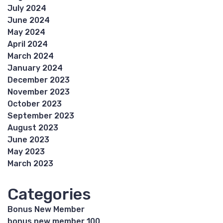
July 2024
June 2024
May 2024
April 2024
March 2024
January 2024
December 2023
November 2023
October 2023
September 2023
August 2023
June 2023
May 2023
March 2023
Categories
Bonus New Member
bonus new member 100