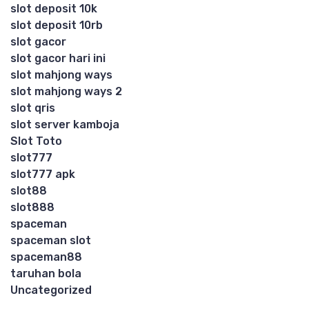
slot deposit 10k
slot deposit 10rb
slot gacor
slot gacor hari ini
slot mahjong ways
slot mahjong ways 2
slot qris
slot server kamboja
Slot Toto
slot777
slot777 apk
slot88
slot888
spaceman
spaceman slot
spaceman88
taruhan bola
Uncategorized