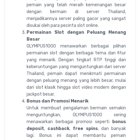
pemain yang telah meraih kemenangan besar
dengan bermain di server Thailand,
menjadikannya server paling gacor yang sangat
disukai oleh para pecinta slot online.
Permainan Slot dengan Peluang Menang
Besar
OLYMPUS1000 menawarkan berbagai pilihan
permainan slot dengan berbagai tema dan fitur
yang menarik. Dengan tingkat RTP tinggi dan
keberuntungan yang menguntungkan dari server
Thailand, pemain dapat menikmati permainan
dengan peluang menang yang lebih besar, mulai
dari slot klasik hingga slot video modern dengan
jackpot besar.
Bonus dan Promosi Menarik
Untuk membuat pengalaman bermain semakin
menguntungkan, OLYMPUS1000 sering
menawarkan berbagai promosi seperti
bonus
deposit
,
cashback
,
free spins
, dan banyak
lagi. Bonus ini dapat membantu pemain