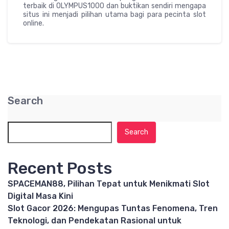
terbaik di OLYMPUS1000 dan buktikan sendiri mengapa
situs ini menjadi pilihan utama bagi para pecinta slot
online.
Search
Search
Recent Posts
SPACEMAN88, Pilihan Tepat untuk Menikmati Slot
Digital Masa Kini
Slot Gacor 2026: Mengupas Tuntas Fenomena, Tren
Teknologi, dan Pendekatan Rasional untuk