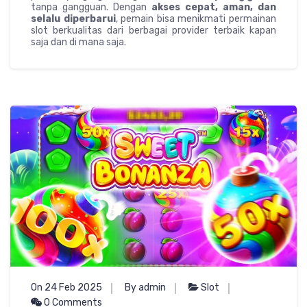
tanpa gangguan. Dengan
akses cepat, aman, dan
selalu diperbarui
, pemain bisa menikmati permainan
slot berkualitas dari berbagai provider terbaik kapan
saja dan di mana saja.
On 24 Feb 2025
By admin
Slot
0 Comments