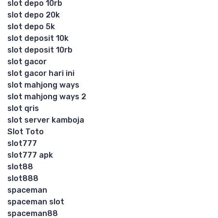
slot depo 10rb
slot depo 20k
slot depo 5k
slot deposit 10k
slot deposit 10rb
slot gacor
slot gacor hari ini
slot mahjong ways
slot mahjong ways 2
slot qris
slot server kamboja
Slot Toto
slot777
slot777 apk
slot88
slot888
spaceman
spaceman slot
spaceman88