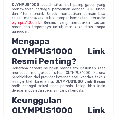
OLYMPUS1000
adalah situs slot paling gacor yang
menawarkan berbagai permainan dengan RTP tinggi
dan fitur menarik. Untuk memastikan pemain bisa
selalu mengakses situs tanpa hambatan, tersedia
olympus1000link
Resmi
, yang merupakan tautan
aman dan terpercaya untuk masuk ke situs tanpa
gangguan.
Mengapa
OLYMPUS1000 Link
Resmi Penting?
Beberapa pemain mungkin mengalami kesulitan saat
mencoba mengakses situs OLYMPUS1000 karena
pemblokiran dari provider internet atau kendala teknis
lainnya. Oleh karena itu,
OLYMPUS1000 Link Resmi
hadir sebagai solusi agar pemain tetap bisa login
dengan mudah dan bermain tanpa kendala.
Keunggulan
OLYMPUS1000 Link