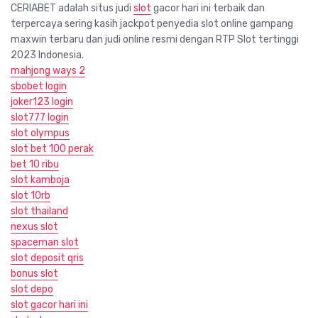
CERIABET adalah situs judi
slot
gacor hari ini terbaik dan
terpercaya sering kasih jackpot penyedia slot online gampang
maxwin terbaru dan judi online resmi dengan RTP Slot tertinggi
2023 Indonesia.
mahjong ways 2
sbobet login
joker123 login
slot777 login
slot olympus
slot bet 100 perak
bet 10 ribu
slot kamboja
slot 10rb
slot thailand
nexus slot
spaceman slot
slot deposit qris
bonus slot
slot depo
slot gacor hari ini