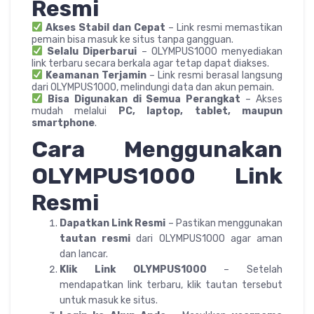
Resmi
Akses Stabil dan Cepat
– Link resmi memastikan
pemain bisa masuk ke situs tanpa gangguan.
Selalu Diperbarui
– OLYMPUS1000 menyediakan
link terbaru secara berkala agar tetap dapat diakses.
Keamanan Terjamin
– Link resmi berasal langsung
dari OLYMPUS1000, melindungi data dan akun pemain.
Bisa Digunakan di Semua Perangkat
– Akses
mudah melalui
PC, laptop, tablet, maupun
smartphone
.
Cara Menggunakan
OLYMPUS1000 Link
Resmi
Dapatkan Link Resmi
– Pastikan menggunakan
tautan resmi
dari OLYMPUS1000 agar aman
dan lancar.
Klik Link OLYMPUS1000
– Setelah
mendapatkan link terbaru, klik tautan tersebut
untuk masuk ke situs.