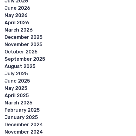
July 2026
June 2026
May 2026
April 2026
March 2026
December 2025
November 2025
October 2025
September 2025
August 2025
July 2025
June 2025
May 2025
April 2025
March 2025
February 2025
January 2025
December 2024
November 2024