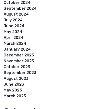
October 2024
September 2024
August 2024
July 2024
June 2024
May 2024
April 2024
March 2024
January 2024
December 2023
November 2023
October 2023
September 2023
August 2023
June 2023
May 2023
March 2023