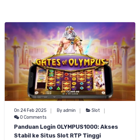
On 24 Feb 2025
By admin
Slot
0 Comments
Panduan Login OLYMPUS1000: Akses
Stabil ke Situs Slot RTP Tinggi