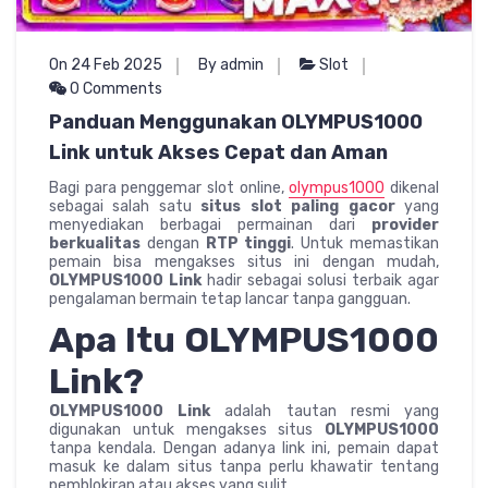
On 24 Feb 2025
By admin
Slot
0 Comments
Panduan Menggunakan OLYMPUS1000
Link untuk Akses Cepat dan Aman
Bagi para penggemar slot online,
olympus1000
dikenal
sebagai salah satu
situs slot paling gacor
yang
menyediakan berbagai permainan dari
provider
berkualitas
dengan
RTP tinggi
. Untuk memastikan
pemain bisa mengakses situs ini dengan mudah,
OLYMPUS1000 Link
hadir sebagai solusi terbaik agar
pengalaman bermain tetap lancar tanpa gangguan.
Apa Itu OLYMPUS1000
Link?
OLYMPUS1000 Link
adalah tautan resmi yang
digunakan untuk mengakses situs
OLYMPUS1000
tanpa kendala. Dengan adanya link ini, pemain dapat
masuk ke dalam situs tanpa perlu khawatir tentang
pemblokiran atau akses yang sulit.