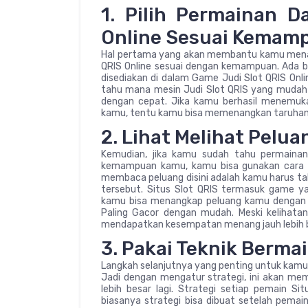
1. Pilih Permainan D
Online Sesuai Kemam
Hal pertama yang akan membantu kamu menang
QRIS Online sesuai dengan kemampuan. Ada b
disediakan di dalam Game Judi Slot QRIS Onli
tahu mana mesin Judi Slot QRIS yang mudah
dengan cepat. Jika kamu berhasil menemu
kamu, tentu kamu bisa memenangkan taruhan i
2. Lihat Melihat Pelua
Kemudian, jika kamu sudah tahu permaina
kemampuan kamu, kamu bisa gunakan cara 
membaca peluang disini adalah kamu harus ta
tersebut. Situs Slot QRIS termasuk game ya
kamu bisa menangkap peluang kamu dengan b
Paling Gacor dengan mudah. Meski kelihata
mendapatkan kesempatan menang jauh lebih b
3. Pakai Teknik Bermai
Langkah selanjutnya yang penting untuk kamu l
Jadi dengan mengatur strategi, ini akan 
lebih besar lagi. Strategi setiap pemain S
biasanya strategi bisa dibuat setelah pema