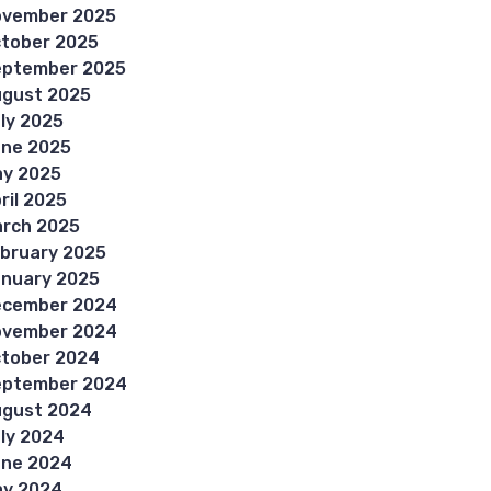
ovember 2025
tober 2025
eptember 2025
gust 2025
ly 2025
ne 2025
y 2025
ril 2025
rch 2025
bruary 2025
nuary 2025
ecember 2024
ovember 2024
tober 2024
eptember 2024
gust 2024
ly 2024
ne 2024
y 2024