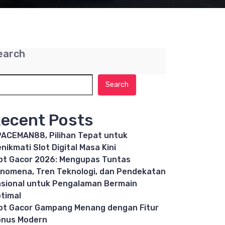
earch
Search
ecent Posts
ACEMAN88, Pilihan Tepat untuk
nikmati Slot Digital Masa Kini
ot Gacor 2026: Mengupas Tuntas
nomena, Tren Teknologi, dan Pendekatan
sional untuk Pengalaman Bermain
timal
ot Gacor Gampang Menang dengan Fitur
nus Modern