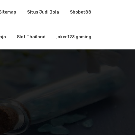
Sitemap
Situs Judi Bola
Sbobet88
oja
Slot Thailand
joker123 gaming