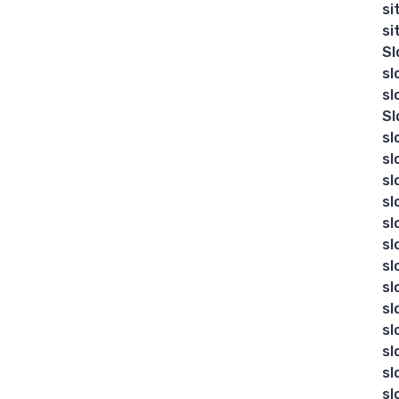
si
si
Sl
sl
sl
Sl
sl
sl
sl
sl
sl
sl
sl
sl
sl
sl
sl
sl
sl