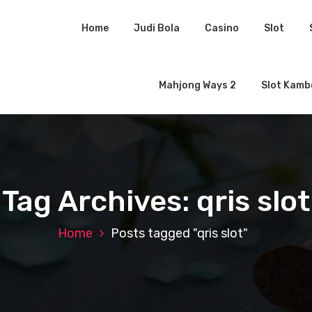
Home
Judi Bola
Casino
Slot
Mahjong Ways 2
Slot Kamb
Tag Archives: qris slot
Home
Posts tagged "qris slot"