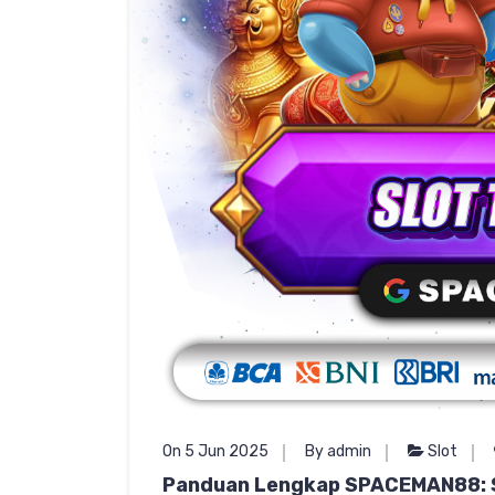
On 5 Jun 2025
By admin
Slot
Panduan Lengkap SPACEMAN88: Si