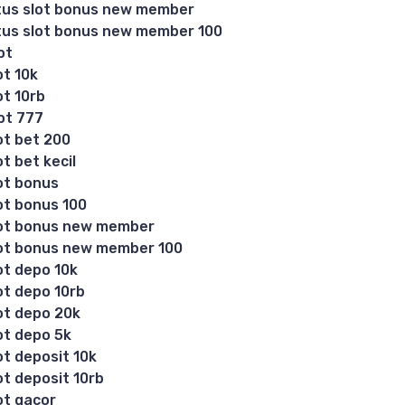
tus slot bonus new member
tus slot bonus new member 100
ot
ot 10k
ot 10rb
ot 777
ot bet 200
ot bet kecil
ot bonus
ot bonus 100
ot bonus new member
ot bonus new member 100
ot depo 10k
ot depo 10rb
ot depo 20k
ot depo 5k
ot deposit 10k
ot deposit 10rb
ot gacor