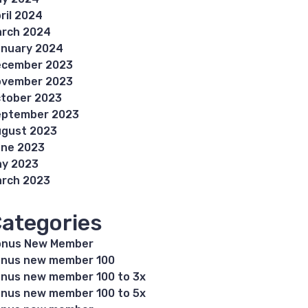
ril 2024
rch 2024
nuary 2024
ecember 2023
ovember 2023
tober 2023
eptember 2023
gust 2023
ne 2023
y 2023
rch 2023
ategories
onus New Member
nus new member 100
nus new member 100 to 3x
nus new member 100 to 5x