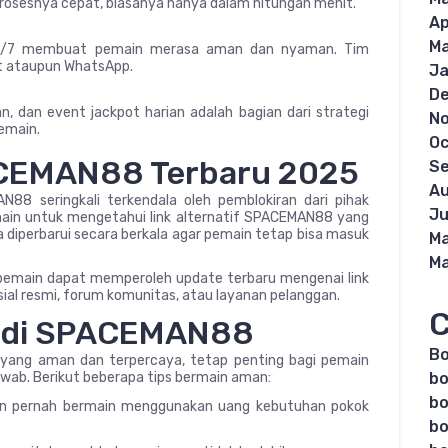
. Prosesnya cepat, biasanya hanya dalam hitungan menit.
Ap
Ma
24/7 membuat pemain merasa aman dan nyaman. Tim
at ataupun WhatsApp.
Ja
D
 dan event jackpot harian adalah bagian dari strategi
N
emain.
Oc
PACEMAN88 Terbaru 2025
S
Au
N88 seringkali terkendala oleh pemblokiran dari pihak
Ju
emain untuk mengetahui link alternatif SPACEMAN88 yang
ya diperbarui secara berkala agar pemain tetap bisa masuk
Ma
Ma
, pemain dapat memperoleh update terbaru mengenai link
ial resmi, forum komunitas, atau layanan pelanggan.
C
n di SPACEMAN88
B
 yang aman dan terpercaya, tetap penting bagi pemain
awab. Berikut beberapa tips bermain aman:
bo
bo
an pernah bermain menggunakan uang kebutuhan pokok
bo