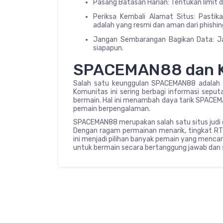
Pasang Batasan Harian: Tentukan limit d
Periksa Kembali Alamat Situs: Pastik
adalah yang resmi dan aman dari phishin
Jangan Sembarangan Bagikan Data: Jag
siapapun.
SPACEMAN88 dan K
Salah satu keunggulan SPACEMAN88 adalah a
Komunitas ini sering berbagi informasi seputa
bermain. Hal ini menambah daya tarik SPACE
pemain berpengalaman.
SPACEMAN88 merupakan salah satu situs judi o
Dengan ragam permainan menarik, tingkat RTP 
ini menjadi pilihan banyak pemain yang mencar
untuk bermain secara bertanggung jawab dan s