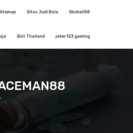
Sitemap
Situs Judi Bola
Sbobet88
oja
Slot Thailand
joker123 gaming
 SPACEMAN88
"