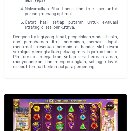
lebih tepat.
Maksimalkan fitur bonus dan free spin untuk
peluang menang optimal.
Catat hasil setiap putaran untuk evaluasi
strategi di sesi berikutnya.
Dengan strategi yang tepat, pengelolaan modal disiplin,
dan pemahaman fitur permainan, pemain dapat
menikmati keseruan bermain di bandar slot resmi
sekaligus meningkatkan peluang meraih jackpot besar.
Platform ini menjadikan setiap sesi bermain aman,
menyenangkan, dan menguntungkan, sehingga layak
disebut tempat berkumpul para pemenang.