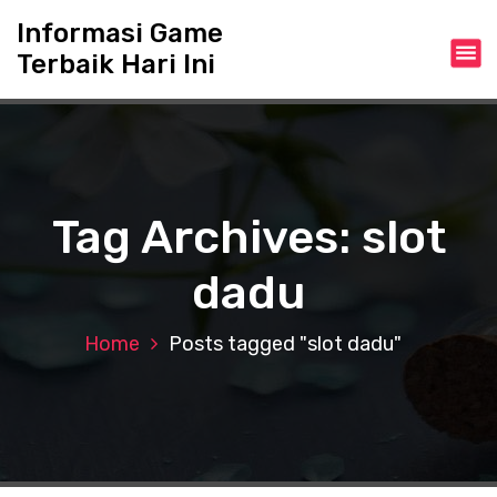
S
Informasi Game
k
Terbaik Hari Ini
i
p
t
o
c
o
n
Tag Archives: slot
t
e
dadu
n
t
Home
Posts tagged "slot dadu"