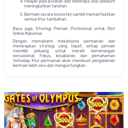
Pelajari pola putaran dari beberapa sesi sebelum
meningkatkan taruhan.
Bermain secara konsisten sambil memanfaatkan
semua fitur tambahan.
Baca juga: Strategi Pemain Profesional untuk Slot
Online Maksimal
Dengan memahami mekanisme permainan dan
menerapkan strategi yang tepat, setiap pemain
memiliki peluang untuk meraih kemenangan
sensasional. Fokus, kesabaran, dan pemahaman
terhadap fitur permainan akan membuat pengalaman
bermain lebih seru dan menguntungkan.