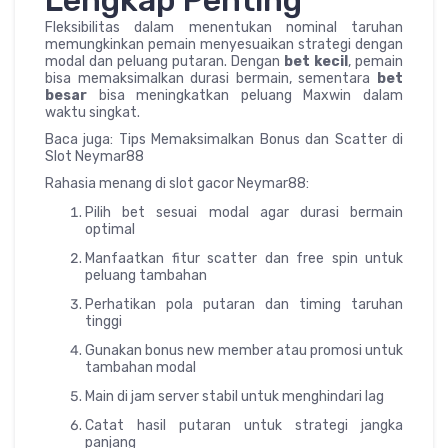
Fleksibilitas dalam menentukan nominal taruhan
memungkinkan pemain menyesuaikan strategi dengan
modal dan peluang putaran. Dengan
bet kecil
, pemain
bisa memaksimalkan durasi bermain, sementara
bet
besar
bisa meningkatkan peluang Maxwin dalam
waktu singkat.
Baca juga: Tips Memaksimalkan Bonus dan Scatter di
Slot Neymar88
Rahasia menang di slot gacor Neymar88:
Pilih bet sesuai modal agar durasi bermain
optimal
Manfaatkan fitur scatter dan free spin untuk
peluang tambahan
Perhatikan pola putaran dan timing taruhan
tinggi
Gunakan bonus new member atau promosi untuk
tambahan modal
Main di jam server stabil untuk menghindari lag
Catat hasil putaran untuk strategi jangka
panjang