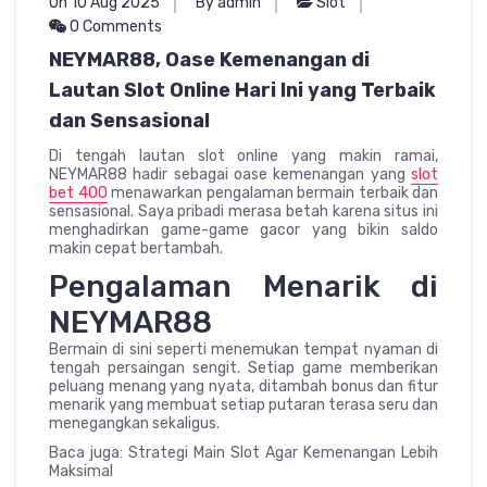
On 10 Aug 2025
By admin
Slot
0 Comments
NEYMAR88, Oase Kemenangan di
Lautan Slot Online Hari Ini yang Terbaik
dan Sensasional
Di tengah lautan slot online yang makin ramai,
NEYMAR88 hadir sebagai oase kemenangan yang
slot
bet 400
menawarkan pengalaman bermain terbaik dan
sensasional. Saya pribadi merasa betah karena situs ini
menghadirkan game-game gacor yang bikin saldo
makin cepat bertambah.
Pengalaman Menarik di
NEYMAR88
Bermain di sini seperti menemukan tempat nyaman di
tengah persaingan sengit. Setiap game memberikan
peluang menang yang nyata, ditambah bonus dan fitur
menarik yang membuat setiap putaran terasa seru dan
menegangkan sekaligus.
Baca juga: Strategi Main Slot Agar Kemenangan Lebih
Maksimal