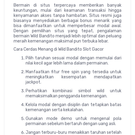
Bermain di situs terpercaya memberikan banyak
keuntungan, mulai dari keamanan transaksi hingga
kenyamanan akses tanpa hambatan. Situs resmi juga
biasanya menyediakan berbagai bonus menarik yang
bisa dimanfaatkan untuk memperbesar modal awal.
Dengan pemilihan situs yang tepat, pengalaman
bermain Wild Bandito menjadi lebih optimal dan peluang
meraih kemenangan maksimal pun terbuka lebar.
Cara Cerdas Menang di Wild Bandito Slot Gacor
Pilih taruhan sesuai modal dengan memulai dari
nilai kecil agar lebih lama dalam permainan.
Manfaatkan fitur free spin yang tersedia untuk
meningkatkan kesempatan mendapatkan
jackpot.
Perhatikan kombinasi simbol wild untuk
memaksimalkan pengganda kemenangan.
Kelola modal dengan disiplin dan tetapkan batas
kemenangan serta kekalahan.
Gunakan mode demo untuk mengenal pola
permainan sebelum bertaruh dengan uang asli.
Jangan terburu-buru menaikkan taruhan setelah