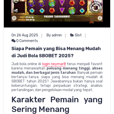
On 26 Aug 2025
By admin
Slot
0 Comments
Siapa Pemain yang Bisa Menang Mudah
di Judi Bola SBOBET 2025?
Judi bola online di
login neymar8
terus menjadi favorit
karena menawarkan
peluang menang tinggi, akses
mudah, dan berbagai jenis taruhan
. Banyak pemain
bertanya-tanya, siapa yang bisa menang mudah di
SBOBET tahun 2025? Jawabannya bukan hanya soal
keberuntungan, tetapi perpaduan strategi, analisis
pertandingan, dan pengelolaan modal yang tepat.
Karakter Pemain yang
Sering Menang