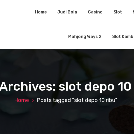
Home
Judi Bola
Casino
Slot
Mahjong Ways 2
Slot Kamb
Archives: slot depo 10
Home
Posts tagged "slot depo 10 ribu"