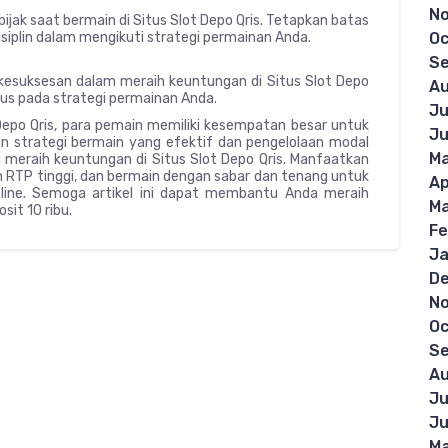
N
ijak saat bermain di Situs Slot Depo Qris. Tetapkan batas
isiplin dalam mengikuti strategi permainan Anda.
Oc
S
esuksesan dalam meraih keuntungan di Situs Slot Depo
Au
okus pada strategi permainan Anda.
Ju
 Depo Qris, para pemain memiliki kesempatan besar untuk
Ju
 strategi bermain yang efektif dan pengelolaan modal
Ma
 meraih keuntungan di Situs Slot Depo Qris. Manfaatkan
an RTP tinggi, dan bermain dengan sabar dan tenang untuk
Ap
line. Semoga artikel ini dapat membantu Anda meraih
Ma
sit 10 ribu.
Fe
Ja
D
N
Oc
S
Au
Ju
Ju
Ma