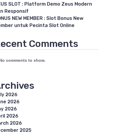
US SLOT : Platform Demo Zeus Modern
n Responsif
NUS NEW MEMBER : Slot Bonus New
mber untuk Pecinta Slot Online
ecent Comments
No comments to show.
rchives
ly 2026
ne 2026
y 2026
ril 2026
rch 2026
ecember 2025