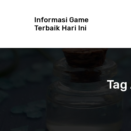
S
k
i
Informasi Game
p
Terbaik Hari Ini
t
o
c
o
n
t
e
n
Tag 
t