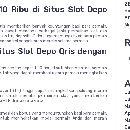
ZE
0 Ribu di Situs Slot Depo
da
BO
Me
 Qris memberikan banyak keuntungan bagi para pemain.
in dapat mencoba berbagai jenis permainan slot dan
ain itu, deposit 10 ribu juga memungkinkan para pemain
R
 mengontrol pengeluaran mereka selama bermain.
itus Slot Depo Qris dengan
ris dengan deposit 10 ribu, dibutuhkan strategi bermain
dan trik yang dapat membantu para pemain meningkatkan
A
layer (RTP) tinggi dapat meningkatkan peluang meraih
Ju
kan untuk memilih permainan slot yang memberikan
Ju
 RTP di atas rata-rata.
Ma
Ap
promosi dan bonus yang menguntungkan bagi para pemain.
untuk meningkatkan modal bermain Anda dan meraih
Ma
D