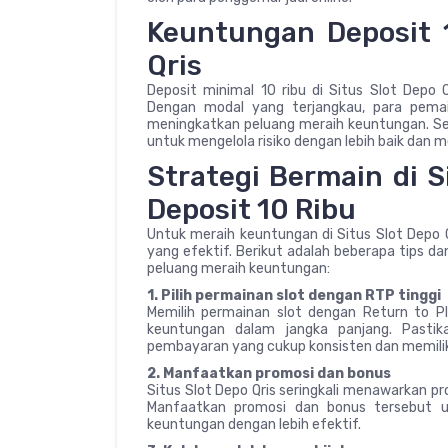
Keuntungan Deposit 1
Qris
Deposit minimal 10 ribu di Situs Slot Depo
Dengan modal yang terjangkau, para pema
meningkatkan peluang meraih keuntungan. Sel
untuk mengelola risiko dengan lebih baik dan
Strategi Bermain di S
Deposit 10 Ribu
Untuk meraih keuntungan di Situs Slot Depo Q
yang efektif. Berikut adalah beberapa tips 
peluang meraih keuntungan:
1. Pilih permainan slot dengan RTP tinggi
Memilih permainan slot dengan Return to P
keuntungan dalam jangka panjang. Pasti
pembayaran yang cukup konsisten dan memiliki
2. Manfaatkan promosi dan bonus
Situs Slot Depo Qris seringkali menawarkan 
Manfaatkan promosi dan bonus tersebut 
keuntungan dengan lebih efektif.