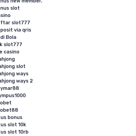
nus new member.
nus slot
sino
ftar slot777
posit via qris
di Bola
nk slot777
ve casino
ahjong
hjong slot
hjong ways
hjong ways 2
eymar88
ympus1000
obet
bobet88
tus bonus
tus slot 10k
tus slot 10rb