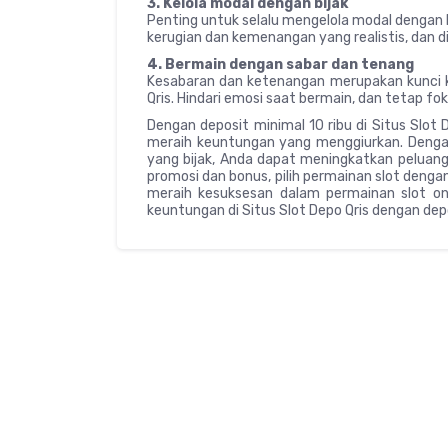
3. Kelola modal dengan bijak
Penting untuk selalu mengelola modal dengan b
kerugian dan kemenangan yang realistis, dan d
4. Bermain dengan sabar dan tenang
Kesabaran dan ketenangan merupakan kunci k
Qris. Hindari emosi saat bermain, dan tetap f
Dengan deposit minimal 10 ribu di Situs Slot
meraih keuntungan yang menggiurkan. Dengan
yang bijak, Anda dapat meningkatkan peluang
promosi dan bonus, pilih permainan slot deng
meraih kesuksesan dalam permainan slot on
keuntungan di Situs Slot Depo Qris dengan depo