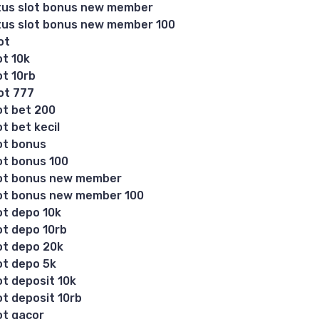
tus slot bonus new member
tus slot bonus new member 100
ot
ot 10k
ot 10rb
ot 777
ot bet 200
ot bet kecil
ot bonus
ot bonus 100
ot bonus new member
ot bonus new member 100
ot depo 10k
ot depo 10rb
ot depo 20k
ot depo 5k
ot deposit 10k
ot deposit 10rb
ot gacor