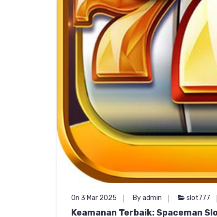
On 3 Mar 2025
By admin
slot777
Keamanan Terbaik: Spaceman Slo