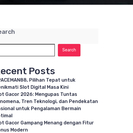
earch
Search
ecent Posts
ACEMAN88, Pilihan Tepat untuk
nikmati Slot Digital Masa Kini
ot Gacor 2026: Mengupas Tuntas
nomena, Tren Teknologi, dan Pendekatan
sional untuk Pengalaman Bermain
timal
ot Gacor Gampang Menang dengan Fitur
nus Modern