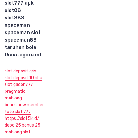
slot777 apk
slot88
slot888
spaceman
spaceman slot
spaceman88
taruhan bola
Uncategorized
slot deposit qris
slot deposit 10 ribu
slot gacor 777
pragmatic
mahjong
bonus new member
toto slot 777
https://slot5k.id/
depo 25 bonus 25
mahjong slot