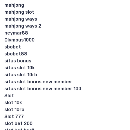
mahjong
mahjong slot
mahjong ways
mahjong ways 2
neymar88
Olympus1000
sbobet
sbobet88
situs bonus
situs slot 10k
situs slot 10rb
situs slot bonus new member
situs slot bonus new member 100
Slot
slot 10k
slot 10rb
Slot 777
slot bet 200