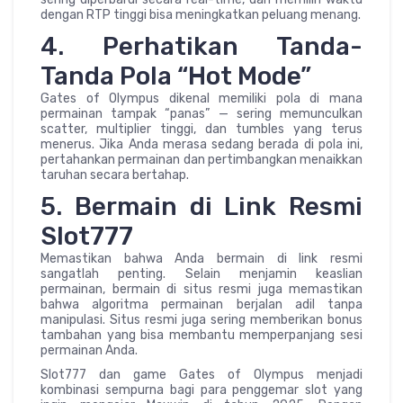
dengan RTP tinggi bisa meningkatkan peluang menang.
4. Perhatikan Tanda-
Tanda Pola “Hot Mode”
Gates of Olympus dikenal memiliki pola di mana
permainan tampak “panas” — sering memunculkan
scatter, multiplier tinggi, dan tumbles yang terus
menerus. Jika Anda merasa sedang berada di pola ini,
pertahankan permainan dan pertimbangkan menaikkan
taruhan secara bertahap.
5. Bermain di Link Resmi
Slot777
Memastikan bahwa Anda bermain di link resmi
sangatlah penting. Selain menjamin keaslian
permainan, bermain di situs resmi juga memastikan
bahwa algoritma permainan berjalan adil tanpa
manipulasi. Situs resmi juga sering memberikan bonus
tambahan yang bisa membantu memperpanjang sesi
permainan Anda.
Slot777 dan game Gates of Olympus menjadi
kombinasi sempurna bagi para penggemar slot yang