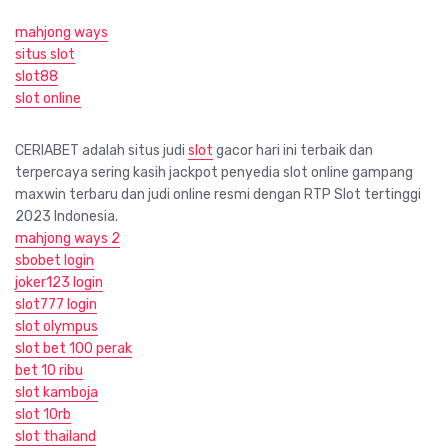
mahjong ways
situs slot
slot88
slot online
CERIABET adalah situs judi
slot
gacor hari ini terbaik dan
terpercaya sering kasih jackpot penyedia slot online gampang
maxwin terbaru dan judi online resmi dengan RTP Slot tertinggi
2023 Indonesia.
mahjong ways 2
sbobet login
joker123 login
slot777 login
slot olympus
slot bet 100 perak
bet 10 ribu
slot kamboja
slot 10rb
slot thailand