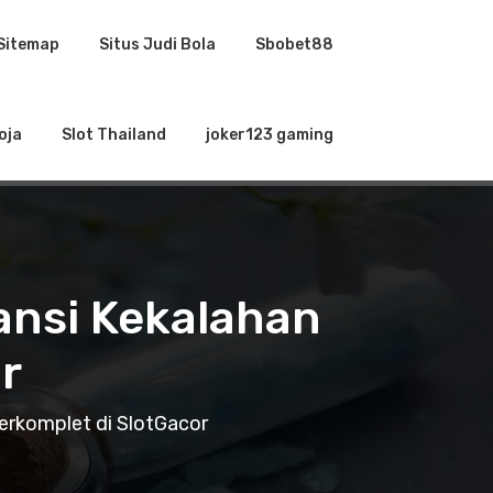
Sitemap
Situs Judi Bola
Sbobet88
oja
Slot Thailand
joker123 gaming
ansi Kekalahan
r
Terkomplet di SlotGacor