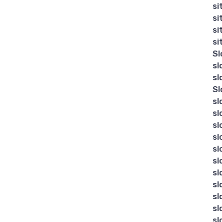
si
si
si
si
Sl
sl
sl
Sl
sl
sl
sl
sl
sl
sl
sl
sl
sl
sl
sl