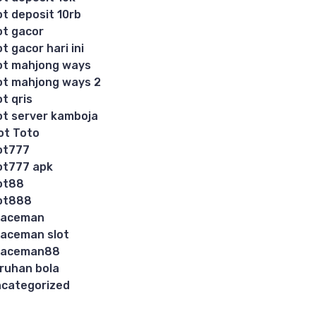
ot deposit 10rb
ot gacor
ot gacor hari ini
ot mahjong ways
ot mahjong ways 2
ot qris
ot server kamboja
ot Toto
ot777
ot777 apk
ot88
ot888
paceman
aceman slot
paceman88
ruhan bola
categorized