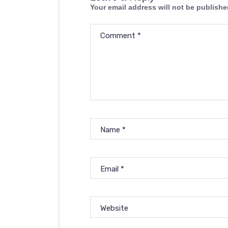
Your email address will not be publishe
Comment
*
Name
*
Email
*
Website