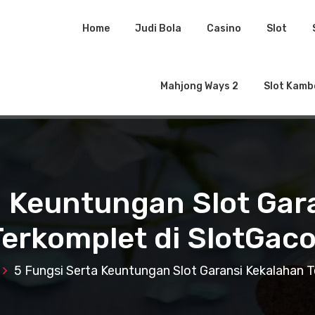
Home
Judi Bola
Casino
Slot
Mahjong Ways 2
Slot Kamb
a Keuntungan Slot Gar
Terkomplet di SlotGaco
5 Fungsi Serta Keuntungan Slot Garansi Kekalahan 