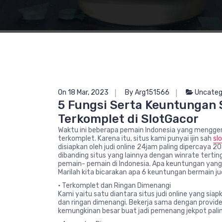
On 18 Mar, 2023
By Arg151566
Uncateg
5 Fungsi Serta Keuntungan 
Terkomplet di SlotGacor
Waktu ini beberapa pemain Indonesia yang mengge
terkomplet. Karena itu, situs kami punyai ijin sah
sl
disiapkan oleh judi online 24jam paling dipercaya 
dibanding situs yang lainnya dengan winrate terting
pemain- pemain di Indonesia. Apa keuntungan yang 
Marilah kita bicarakan apa 6 keuntungan bermain j
· Terkomplet dan Ringan Dimenangi
Kami yaitu satu diantara situs judi online yang si
dan ringan dimenangi. Bekerja sama dengan provide
kemungkinan besar buat jadi pemenang jekpot pali