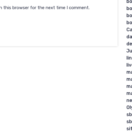
bo
n this browser for the next time I comment.
bo
bo
bo
Ca
da
de
Ju
li
li
m
ma
ma
ma
n
Ol
sb
s
si