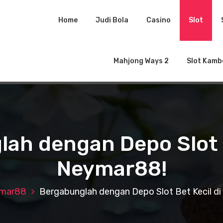
Home
Judi Bola
Casino
Slot
Mahjong Ways 2
Slot Kamb
ah dengan Depo Slot B
Neymar88!
mar88
Bergabunglah dengan Depo Slot Bet Kecil d