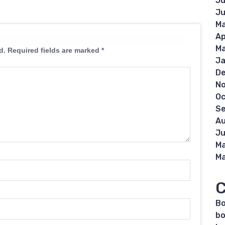
Ju
Ju
Ma
Ap
Ma
d.
Required fields are marked
*
Ja
D
N
Oc
S
Au
Ju
Ma
Ma
C
B
bo