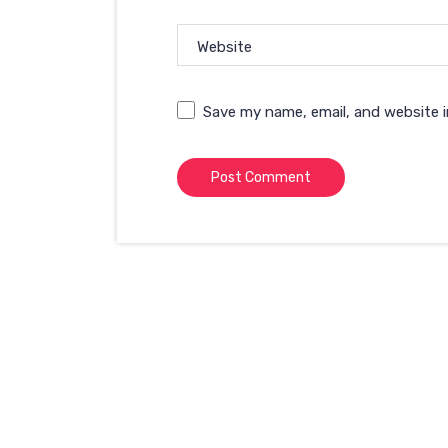
Website
Save my name, email, and website i