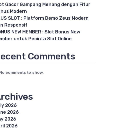
ot Gacor Gampang Menang dengan Fitur
nus Modern
US SLOT : Platform Demo Zeus Modern
n Responsif
NUS NEW MEMBER : Slot Bonus New
mber untuk Pecinta Slot Online
ecent Comments
No comments to show.
rchives
ly 2026
ne 2026
y 2026
ril 2026