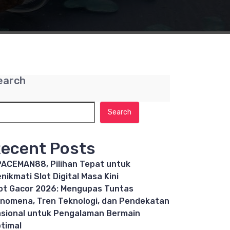
earch
Search
ecent Posts
ACEMAN88, Pilihan Tepat untuk
nikmati Slot Digital Masa Kini
ot Gacor 2026: Mengupas Tuntas
nomena, Tren Teknologi, dan Pendekatan
sional untuk Pengalaman Bermain
timal