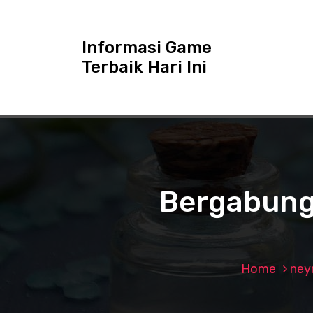
S
k
i
Informasi Game
p
Terbaik Hari Ini
t
o
c
o
n
t
e
n
Bergabungl
t
Home
ney