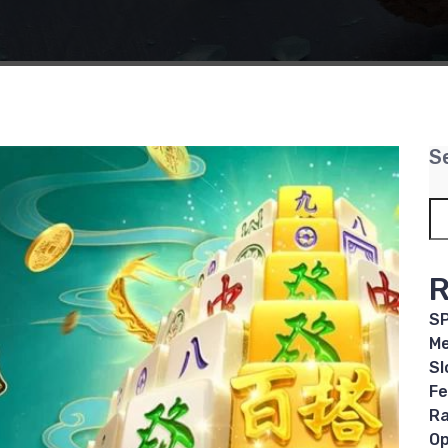
S
R
SP
Me
Sl
Fe
Ra
Op