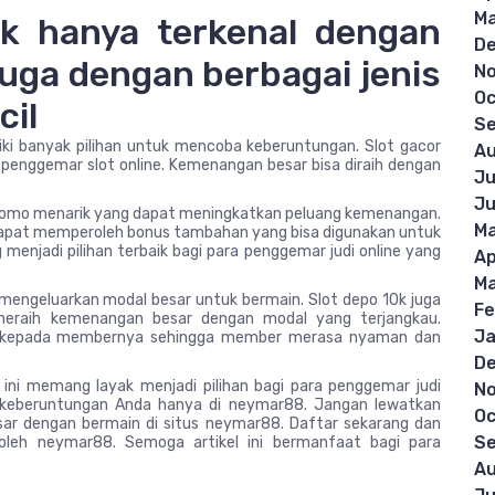
Ma
k hanya terkenal dengan
D
 juga dengan berbagai jenis
N
Oc
cil
S
ki banyak pilihan untuk mencoba keberuntungan. Slot gacor
Au
ara penggemar slot online. Kemenangan besar bisa diraih dengan
Ju
Ju
promo menarik yang dapat meningkatkan peluang kemenangan.
Ma
pat memperoleh bonus tambahan yang bisa digunakan untuk
enjadi pilihan terbaik bagi para penggemar judi online yang
Ap
Ma
 mengeluarkan modal besar untuk bermain. Slot depo 10k juga
Fe
raih kemenangan besar dengan modal yang terjangkau.
Ja
k kepada membernya sehingga member merasa nyaman dan
D
 ini memang layak menjadi pilihan bagi para penggemar judi
N
h keberuntungan Anda hanya di neymar88. Jangan lewatkan
Oc
r dengan bermain di situs neymar88. Daftar sekarang dan
S
oleh neymar88. Semoga artikel ini bermanfaat bagi para
Au