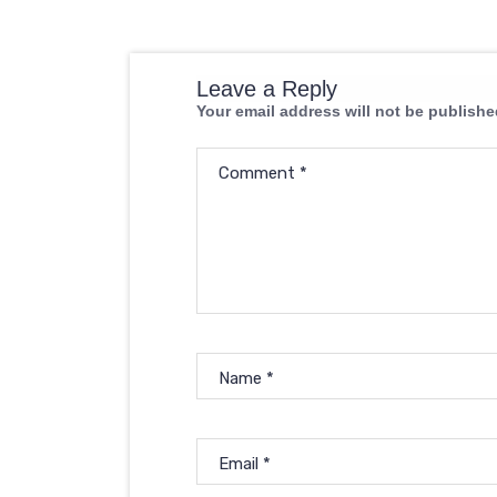
Leave a Reply
Your email address will not be publishe
Comment
*
Name
*
Email
*