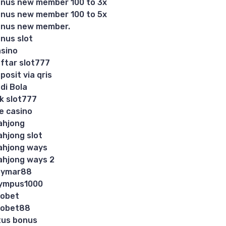
nus new member 100 to 3x
nus new member 100 to 5x
nus new member.
nus slot
sino
ftar slot777
posit via qris
di Bola
nk slot777
ve casino
ahjong
hjong slot
hjong ways
hjong ways 2
eymar88
ympus1000
obet
bobet88
tus bonus