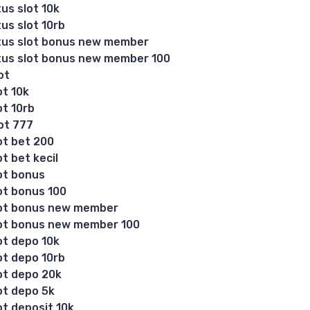
tus slot 10k
tus slot 10rb
tus slot bonus new member
tus slot bonus new member 100
ot
ot 10k
ot 10rb
ot 777
ot bet 200
ot bet kecil
ot bonus
ot bonus 100
ot bonus new member
ot bonus new member 100
ot depo 10k
ot depo 10rb
ot depo 20k
ot depo 5k
ot deposit 10k