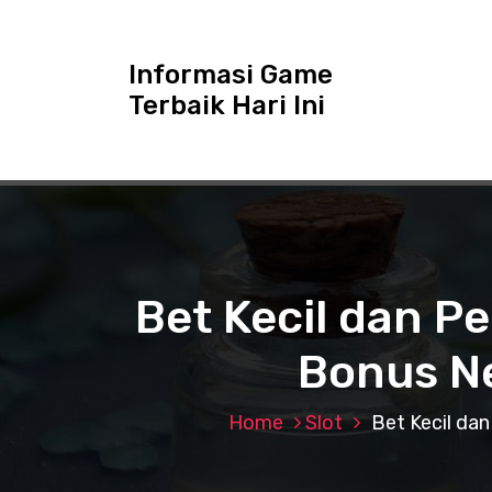
S
k
i
Informasi Game
p
Terbaik Hari Ini
t
o
c
o
n
t
e
n
Bet Kecil dan 
t
Bonus N
Home
Slot
Bet Kecil d