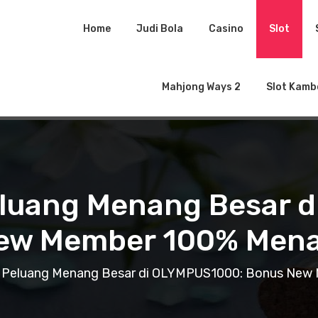
Home
Judi Bola
Casino
Slot
Mahjong Ways 2
Slot Kamb
Peluang Menang Besar 
ew Member 100% Mena
an Peluang Menang Besar di OLYMPUS1000: Bonus New