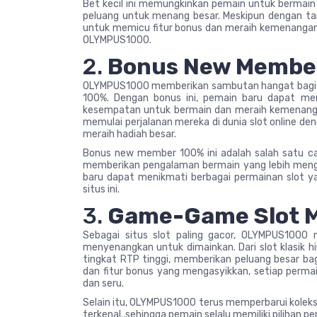
Bet kecil ini memungkinkan pemain untuk bermain 
peluang untuk menang besar. Meskipun dengan ta
untuk memicu fitur bonus dan meraih kemenangan 
OLYMPUS1000.
2.
Bonus New Membe
OLYMPUS1000 memberikan sambutan hangat bagi
100%. Dengan bonus ini, pemain baru dapat m
kesempatan untuk bermain dan meraih kemenanga
memulai perjalanan mereka di dunia slot online d
meraih hadiah besar.
Bonus new member 100% ini adalah salah satu c
memberikan pengalaman bermain yang lebih meng
baru dapat menikmati berbagai permainan slot ya
situs ini.
3.
Game-Game Slot M
Sebagai situs slot paling gacor, OLYMPUS1000
menyenangkan untuk dimainkan. Dari slot klasik h
tingkat RTP tinggi, memberikan peluang besar b
dan fitur bonus yang mengasyikkan, setiap perm
dan seru.
Selain itu, OLYMPUS1000 terus memperbarui kolek
terkenal, sehingga pemain selalu memiliki pilihan 