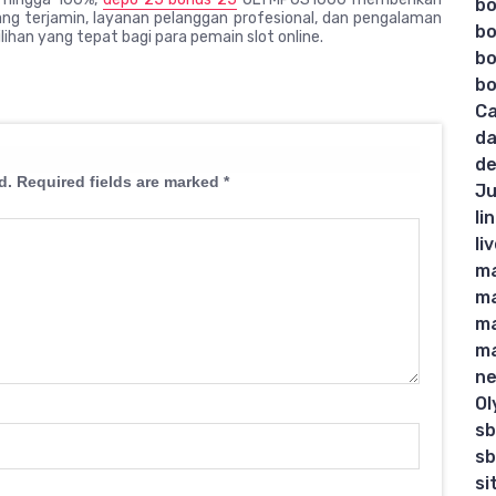
bo
g terjamin, layanan pelanggan profesional, dan pengalaman
bo
an yang tepat bagi para pemain slot online.
bo
bo
Ca
da
de
d.
Required fields are marked
*
Ju
li
li
m
ma
ma
ma
n
Ol
sb
s
si