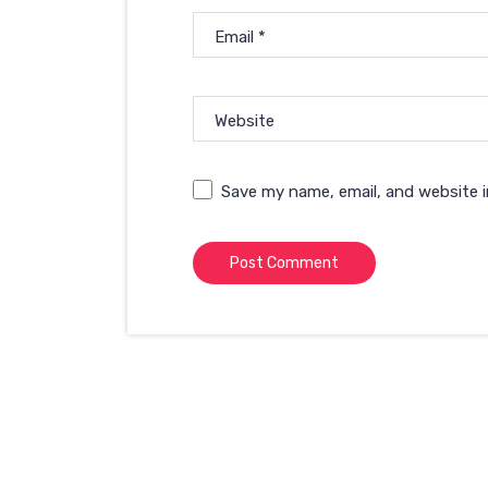
Email
*
Website
Save my name, email, and website i