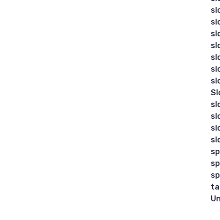
sl
sl
sl
sl
sl
sl
sl
Sl
sl
sl
sl
sl
s
sp
s
ta
Un