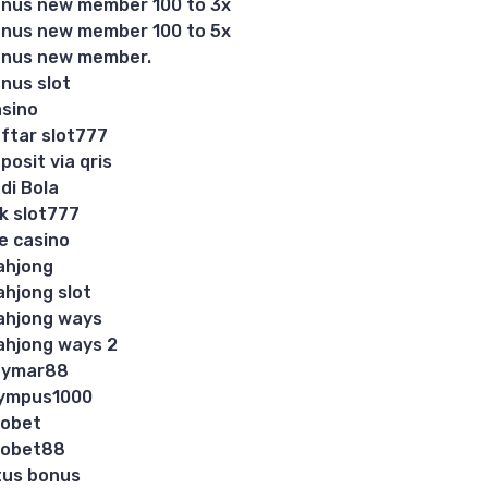
nus new member 100 to 3x
nus new member 100 to 5x
nus new member.
nus slot
sino
ftar slot777
posit via qris
di Bola
nk slot777
ve casino
ahjong
hjong slot
hjong ways
hjong ways 2
eymar88
ympus1000
obet
bobet88
tus bonus