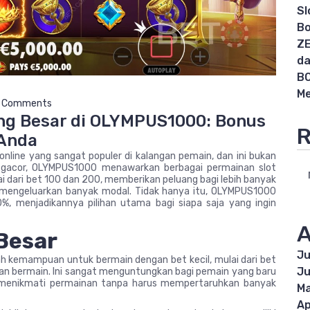
Sl
Bo
ZE
da
BO
Me
 Comments
ang Besar di OLYMPUS1000: Bonus
R
Anda
online yang sangat populer di kalangan pemain, dan ini bukan
 gacor, OLYMPUS1000 menawarkan berbagai permainan slot
i dari bet 100 dan 200, memberikan peluang bagi lebih banyak
mengeluarkan banyak modal. Tidak hanya itu, OLYMPUS1000
 menjadikannya pilihan utama bagi siapa saja yang ingin
A
 Besar
Ju
 kemampuan untuk bermain dengan bet kecil, mulai dari bet
Ju
an bermain. Ini sangat menguntungkan bagi pemain yang baru
n menikmati permainan tanpa harus mempertaruhkan banyak
Ma
Ap