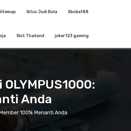
Sitemap
Situs Judi Bola
Sbobet88
oja
Slot Thailand
joker123 gaming
di OLYMPUS1000:
nti Anda
 Member 100% Menanti Anda