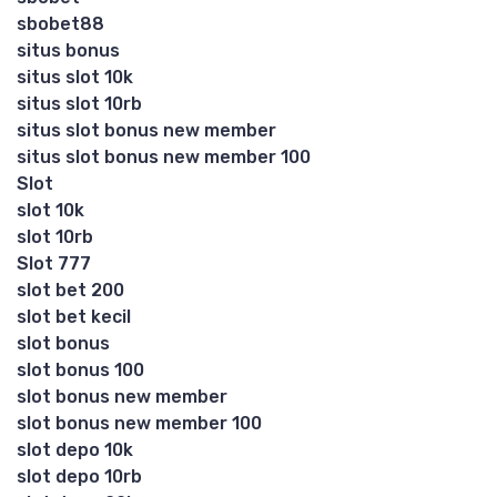
sbobet88
situs bonus
situs slot 10k
situs slot 10rb
situs slot bonus new member
situs slot bonus new member 100
Slot
slot 10k
slot 10rb
Slot 777
slot bet 200
slot bet kecil
slot bonus
slot bonus 100
slot bonus new member
slot bonus new member 100
slot depo 10k
slot depo 10rb