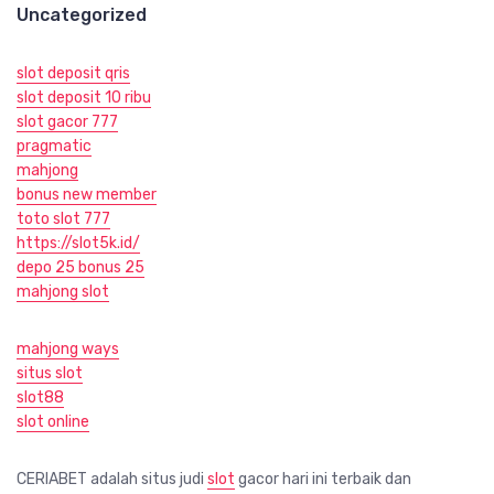
Uncategorized
slot deposit qris
slot deposit 10 ribu
slot gacor 777
pragmatic
mahjong
bonus new member
toto slot 777
https://slot5k.id/
depo 25 bonus 25
mahjong slot
mahjong ways
situs slot
slot88
slot online
CERIABET adalah situs judi
slot
gacor hari ini terbaik dan