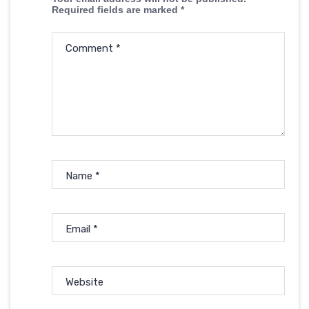
Required fields are marked
*
Comment
*
Name
*
Email
*
Website