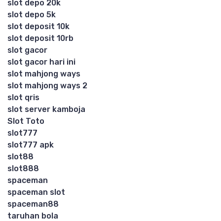
slot depo 20k
slot depo 5k
slot deposit 10k
slot deposit 10rb
slot gacor
slot gacor hari ini
slot mahjong ways
slot mahjong ways 2
slot qris
slot server kamboja
Slot Toto
slot777
slot777 apk
slot88
slot888
spaceman
spaceman slot
spaceman88
taruhan bola