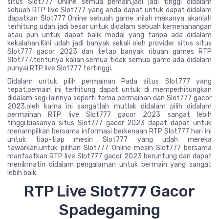
situs Slot777 Online semua pemain.jadi jadi tinggi didalam
sebuah RTP live Slot777 yang anda dapat untuk dapat didalam
dapatkan Slot777 Online sebuah game inilah makanya akanlah
terhitung udah jadi besar untuk didalam sebuah kemenanangan
atau pun untuk dapat balik modal yang tanpa ada didalam
kekalahan.Kini udah jadi banyak sekali oleh provider situs situs
Slot777 gacor 2023 dan tetap banyak ribuan games RTP
Slot777.tentunya kalian semua tidak semua game ada didalam
punyai RTP live Slot777 tertinggi.
Didalam untuk pilih permainan Pada situs Slot777 yang
tepat,pemain ini terhitung dapat untuk di memperhitungkan
didalam segi lainnya seperti tema permainan dan Slot777 gacor
2023.oleh karna ini sangatlah mutlak didalam pilih didalam
permainan RTP live Slot777 gacor 2023 sangat lebih
tinggi.biasanya situs Slot777 gacor 2023 dapat dapat untuk
menampilkan bersama informasi berkenaan RTP Slot777 hari ini
untuk tiap-tiap mesin Slot777 yang udah mereka
tawarkan.untuk pilihan Slot777 Online mesin Slot777 bersama
manfaatkan RTP live Slot777 gacor 2023 beruntung dan dapat
menikmatin didalam pengalaman untuk bermain yang sangat
lebih baik.
RTP Live Slot777 Gacor
Spadegaming