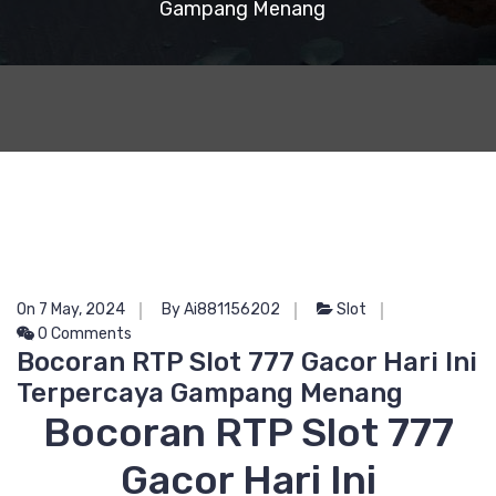
Gampang Menang
On 7 May, 2024
By Ai881156202
Slot
0 Comments
Bocoran RTP Slot 777 Gacor Hari Ini
Terpercaya Gampang Menang
Bocoran RTP Slot 777
Gacor Hari Ini