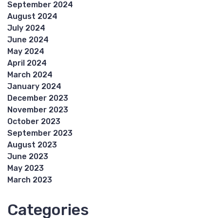
September 2024
August 2024
July 2024
June 2024
May 2024
April 2024
March 2024
January 2024
December 2023
November 2023
October 2023
September 2023
August 2023
June 2023
May 2023
March 2023
Categories