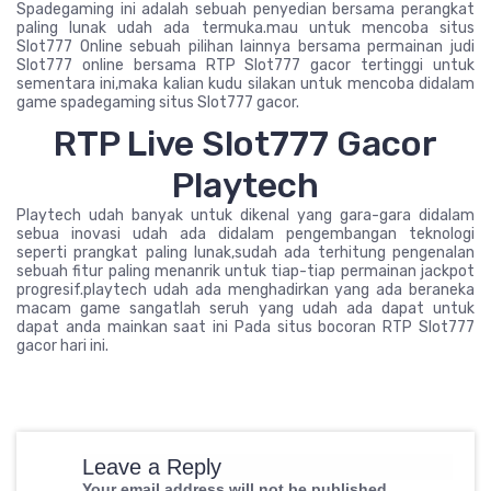
Spadegaming ini adalah sebuah penyedian bersama perangkat
paling lunak udah ada termuka.mau untuk mencoba situs
Slot777 Online sebuah pilihan lainnya bersama permainan judi
Slot777 online bersama RTP Slot777 gacor tertinggi untuk
sementara ini,maka kalian kudu silakan untuk mencoba didalam
game spadegaming situs Slot777 gacor.
RTP Live Slot777 Gacor
Playtech
Playtech udah banyak untuk dikenal yang gara-gara didalam
sebua inovasi udah ada didalam pengembangan teknologi
seperti prangkat paling lunak,sudah ada terhitung pengenalan
sebuah fitur paling menanrik untuk tiap-tiap permainan jackpot
progresif.playtech udah ada menghadirkan yang ada beraneka
macam game sangatlah seruh yang udah ada dapat untuk
dapat anda mainkan saat ini Pada situs bocoran RTP Slot777
gacor hari ini.
Leave a Reply
Your email address will not be published.