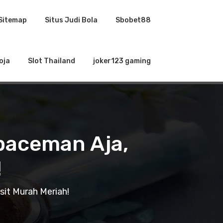
Sitemap
Situs Judi Bola
Sbobet88
oja
Slot Thailand
joker123 gaming
Spaceman Aja,
!
sit Murah Meriah!