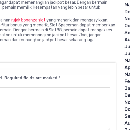
in agar dapat memenangkan jackpot besar. Dengan bermain
Ma
 pemain memiliki kesempatan yang lebih besar untuk
D
N
mainan
rujak bonanza slot
yang menarik dan mengasyikkan.
ur-fitur bonus yang menarik, Slot Spaceman dapat memberikan
Oc
pemain. Dengan bermain di Slot88, pemain dapat mengakses
S
atan untuk memenangkan jackpot besar. Jadi, jangan
Au
man dan menangkan jackpot besar sekarang juga!
Ju
Ju
Ma
Ap
Ma
d.
Required fields are marked
*
Fe
Ja
D
N
Oc
S
Au