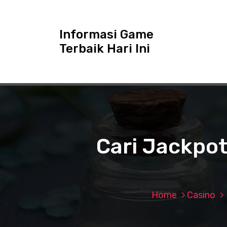
S
k
i
Informasi Game
p
Terbaik Hari Ini
t
o
c
o
n
t
e
n
Cari Jackpot
t
Home
Casino