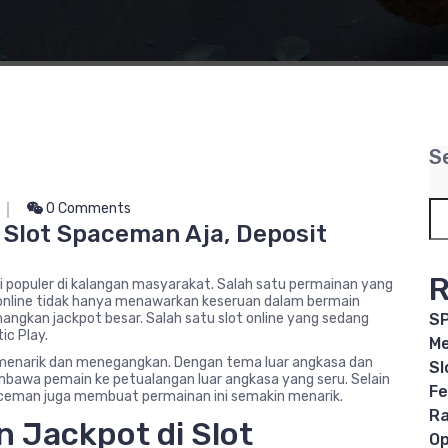
S
0 Comments
 Slot Spaceman Aja, Deposit
R
adi populer di kalangan masyarakat. Salah satu permainan yang
t online tidak hanya menawarkan keseruan dalam bermain
gkan jackpot besar. Salah satu slot online yang sedang
SP
ic Play.
Me
 menarik dan menegangkan. Dengan tema luar angkasa dan
Sl
bawa pemain ke petualangan luar angkasa yang seru. Selain
Fe
Spaceman juga membuat permainan ini semakin menarik.
Ra
 Jackpot di Slot
Op