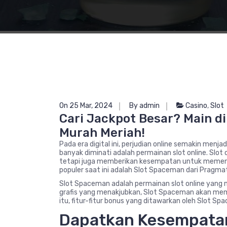
On 25 Mar, 2024
By admin
Casino
,
Slot
Cari Jackpot Besar? Main di
Murah Meriah!
Pada era digital ini, perjudian online semakin menj
banyak diminati adalah permainan slot online. Slo
tetapi juga memberikan kesempatan untuk memenan
populer saat ini adalah Slot Spaceman dari Pragmat
Slot Spaceman adalah permainan slot online yang
grafis yang menakjubkan, Slot Spaceman akan mem
itu, fitur-fitur bonus yang ditawarkan oleh Slot 
Dapatkan Kesempatan