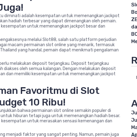
Juga!
Sl
Bo
tu diminati adalah kesempatan untuk memenangkan jackpot
ZE
akan hadiah terbesar yang dapat dimenangkan oleh pemain.
ki kesempatan untuk memenangkan jackpot besar dan
da
BO
gaksesnya melalui Slot88, salah satu platform perjudian
Me
agai macam permainan slot online yang menarik, termasuk
r Thailand yang handal, pemain dapat menikmati pengalaman
R
erlu melakukan deposit terjangkau. Deposit terjangkau
h diakses oleh semua kalangan. Dengan melakukan deposit
man dan memiliki kesempatan untuk memenangkan jackpot
an Favoritmu di Slot
dget 10 Ribu!
A
jukkan bahwa permainan slot online semakin populer di
Ju
untuk hiburan tetapi juga untuk memenangkan hadiah besar.
Ju
ki kesempatan untuk merasakan sensasi kemenangan dan
Ma
ng menjadi faktor yang sangat penting. Namun, pemain juga
Ap