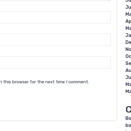
Ju
Ju
Ma
Ap
Ma
Ja
D
N
Oc
S
Au
Ju
n this browser for the next time I comment.
Ma
Ma
C
B
bo