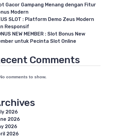
ot Gacor Gampang Menang dengan Fitur
nus Modern
US SLOT : Platform Demo Zeus Modern
n Responsif
NUS NEW MEMBER : Slot Bonus New
mber untuk Pecinta Slot Online
ecent Comments
No comments to show.
rchives
ly 2026
ne 2026
y 2026
ril 2026