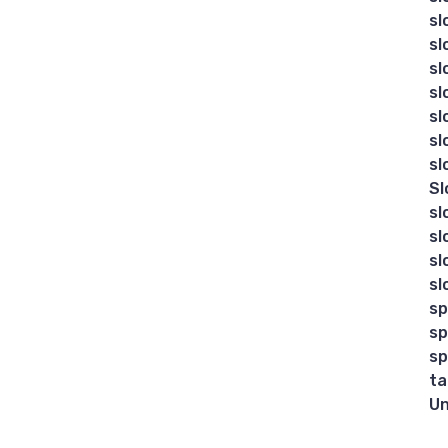
sl
sl
sl
sl
sl
sl
sl
Sl
sl
sl
sl
sl
s
sp
s
ta
Un