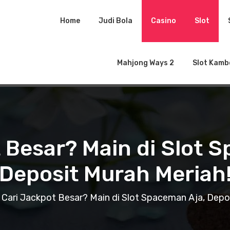
Home
Judi Bola
Casino
Slot
Mahjong Ways 2
Slot Kamb
 Besar? Main di Slot 
Deposit Murah Meriah
Cari Jackpot Besar? Main di Slot Spaceman Aja, Depo