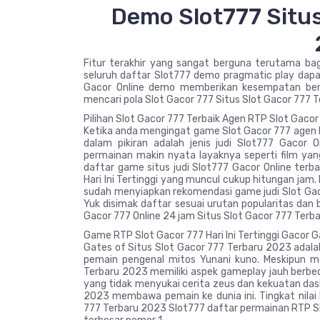
Demo Slot777 Situs
Fitur terakhir yang sangat berguna terutama ba
seluruh daftar Slot777 demo pragmatic play dapa
Gacor Online demo memberikan kesempatan berm
mencari pola Slot Gacor 777 Situs Slot Gacor 777 
Pilihan Slot Gacor 777 Terbaik Agen RTP Slot Gacor 
Ketika anda mengingat game Slot Gacor 777 agen RT
dalam pikiran adalah jenis judi Slot777 Gacor O
permainan makin nyata layaknya seperti film ya
daftar game situs judi Slot777 Gacor Online terb
Hari Ini Tertinggi yang muncul cukup hitungan jam
sudah menyiapkan rekomendasi game judi Slot Ga
Yuk disimak daftar sesuai urutan popularitas dan bo
Gacor 777 Online 24 jam Situs Slot Gacor 777 Terb
Game RTP Slot Gacor 777 Hari Ini Tertinggi Gacor 
Gates of Situs Slot Gacor 777 Terbaru 2023 adala
pemain pengenal mitos Yunani kuno. Meskipun m
Terbaru 2023 memiliki aspek gameplay jauh berbeda
yang tidak menyukai cerita zeus dan kekuatan das
2023 membawa pemain ke dunia ini. Tingkat nilai 
777 Terbaru 2023 Slot777 daftar permainan RTP Sl