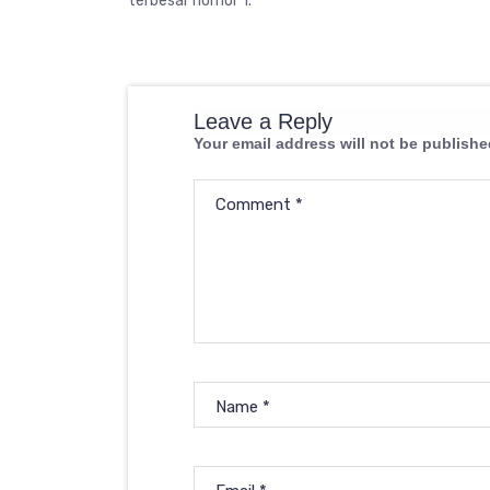
terbesar nomor 1.
Leave a Reply
Your email address will not be publishe
Comment
*
Name
*