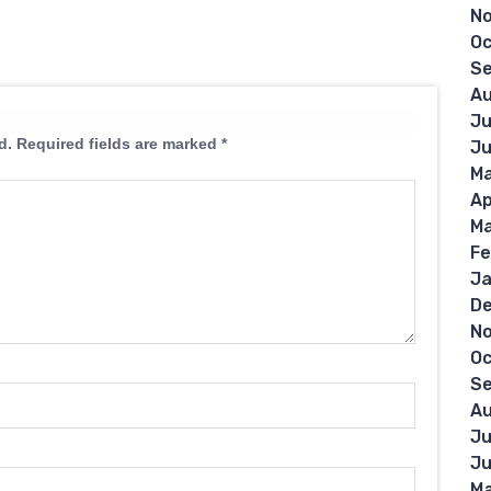
N
Oc
S
Au
Ju
d.
Required fields are marked
*
Ju
Ma
Ap
Ma
Fe
Ja
D
N
Oc
S
Au
Ju
Ju
Ma