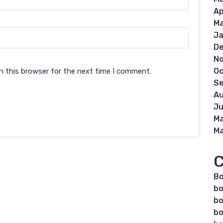
Ap
Ma
Ja
D
N
Oc
n this browser for the next time I comment.
S
Au
Ju
Ma
Ma
C
B
bo
bo
bo