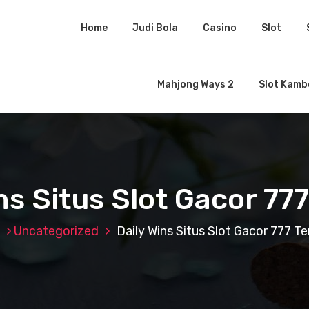
Home
Judi Bola
Casino
Slot
Mahjong Ways 2
Slot Kamb
ns Situs Slot Gacor 77
Uncategorized
Daily Wins Situs Slot Gacor 777 Te