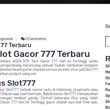
S
egorized
0 Comments
777 Terbaru
Slot Gacor 777 Terbaru
R
erbaru 2024 RTP Slot Gacor 777 Hari Ini Tertinggi selalu
hak pengembang merancang sebuah hadiah tambahan kedalam
SP
mberikan kesempatan kepada semua pemain situs judi Slot777
Me
kan jackpot uang asli.
Sl
s Slot777
Fe
Ra
om/
Slot777 terbaik nomor satu di Indonesia, pragmatic play
kan kapan saja saat bermain. Babak bonus Slot777 menawarkan
Op
enangan berlipat ganda. Contoh beberapa fitur yang telah
Sl
acor 777 Hari Ini Tertinggi gacor adalah opsi beli free spin,
Bo