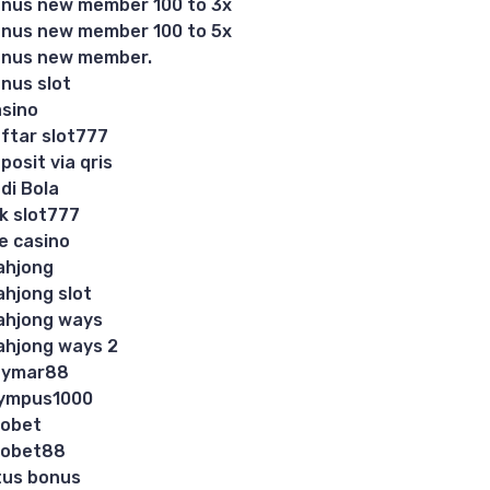
nus new member 100 to 3x
nus new member 100 to 5x
nus new member.
nus slot
sino
ftar slot777
posit via qris
di Bola
nk slot777
ve casino
ahjong
hjong slot
hjong ways
hjong ways 2
eymar88
ympus1000
obet
bobet88
tus bonus