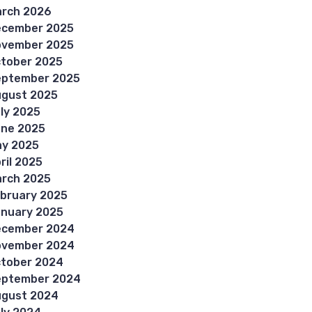
rch 2026
ecember 2025
ovember 2025
tober 2025
eptember 2025
gust 2025
ly 2025
ne 2025
y 2025
ril 2025
rch 2025
bruary 2025
nuary 2025
ecember 2024
ovember 2024
tober 2024
eptember 2024
gust 2024