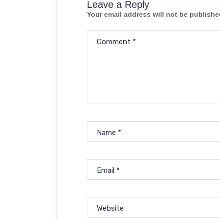
Leave a Reply
Your email address will not be publishe
Comment
*
Name
*
Email
*
Website