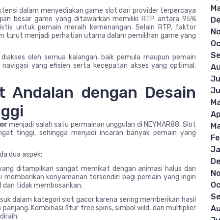
Ma
nsi dalam menyediakan game slot dari provider terpercaya
gian besar game yang ditawarkan memiliki RTP antara 95%
D
istis untuk pemain meraih kemenangan. Selain RTP, faktor
N
istem turut menjadi perhatian utama dalam pemilihan game yang
Oc
S
 diakses oleh semua kalangan, baik pemula maupun pemain
navigasi yang efisien serta kecepatan akses yang optimal,
Au
Ju
t Andalan dengan Desain
Ju
Ma
ggi
Ap
or
menjadi salah satu permainan unggulan di NEYMAR88. Slot
Ma
angat tinggi, sehingga menjadi incaran banyak pemain yang
Fe
Ja
da dua aspek:
D
l yang ditampilkan sangat memikat dengan animasi halus dan
N
ni memberikan kenyamanan tersendiri bagi pemain yang ingin
Oc
l dan tidak membosankan.
S
masuk dalam kategori slot gacor karena sering memberikan hasil
Au
njang. Kombinasi fitur free spins, simbol wild, dan multiplier
iraih.