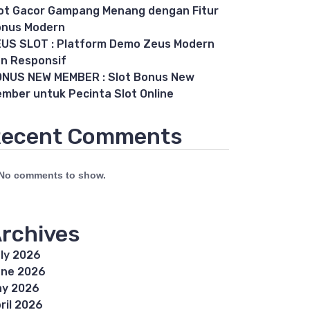
ot Gacor Gampang Menang dengan Fitur
nus Modern
US SLOT : Platform Demo Zeus Modern
n Responsif
NUS NEW MEMBER : Slot Bonus New
mber untuk Pecinta Slot Online
ecent Comments
No comments to show.
rchives
ly 2026
ne 2026
y 2026
ril 2026