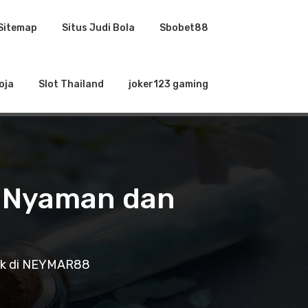
Sitemap
Situs Judi Bola
Sbobet88
oja
Slot Thailand
joker123 gaming
g Nyaman dan
rik di NEYMAR88