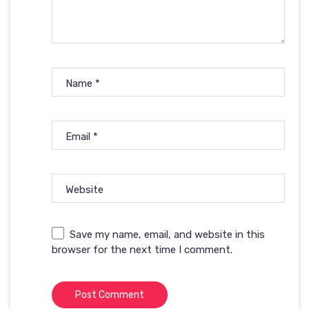
Name
*
Email
*
Website
Save my name, email, and website in this
browser for the next time I comment.