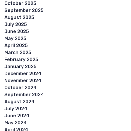
October 2025
September 2025
August 2025
July 2025
June 2025
May 2025
April 2025
March 2025
February 2025
January 2025
December 2024
November 2024
October 2024
September 2024
August 2024
July 2024
June 2024
May 2024
April 2024