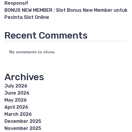
Responsif
BONUS NEW MEMBER : Slot Bonus New Member untuk
Pecinta Slot Online
Recent Comments
No comments to show.
Archives
July 2026
June 2026
May 2026
April 2026
March 2026
December 2025
November 2025