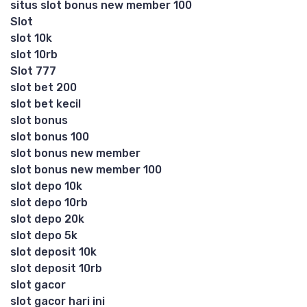
situs slot bonus new member 100
Slot
slot 10k
slot 10rb
Slot 777
slot bet 200
slot bet kecil
slot bonus
slot bonus 100
slot bonus new member
slot bonus new member 100
slot depo 10k
slot depo 10rb
slot depo 20k
slot depo 5k
slot deposit 10k
slot deposit 10rb
slot gacor
slot gacor hari ini