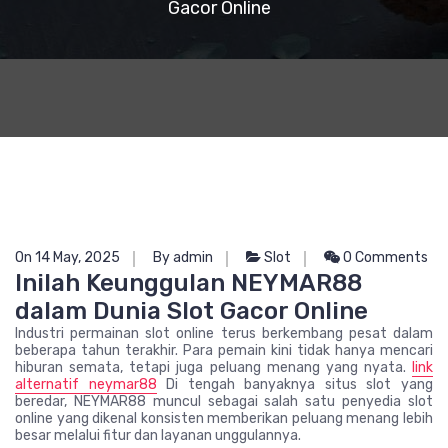
Gacor Online
On 14 May, 2025
By admin
Slot
0 Comments
Inilah Keunggulan NEYMAR88
dalam Dunia Slot Gacor Online
Industri permainan slot online terus berkembang pesat dalam
beberapa tahun terakhir. Para pemain kini tidak hanya mencari
hiburan semata, tetapi juga peluang menang yang nyata.
link
alternatif neymar88
Di tengah banyaknya situs slot yang
beredar, NEYMAR88 muncul sebagai salah satu penyedia slot
online yang dikenal konsisten memberikan peluang menang lebih
besar melalui fitur dan layanan unggulannya.