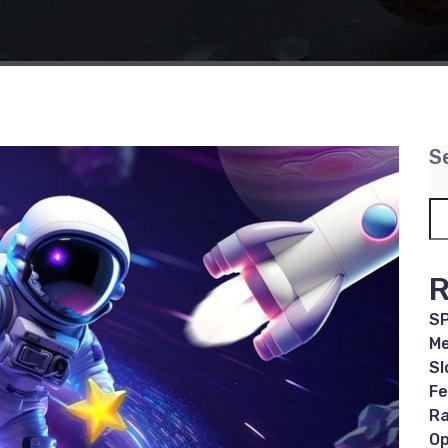
S
R
SP
Me
Sl
Fe
Ra
Op