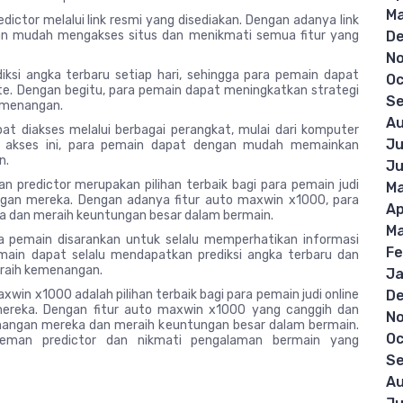
Ma
ctor melalui link resmi yang disediakan. Dengan adanya link
gan mudah mengakses situs dan menikmati semua fitur yang
D
N
ksi angka terbaru setiap hari, sehingga para pemain dapat
Oc
te. Dengan begitu, para pemain dapat meningkatkan strategi
S
emenangan.
Au
t diakses melalui berbagai perangkat, mulai dari komputer
Ju
 akses ini, para pemain dapat dengan mudah memainkan
n.
Ju
an predictor merupakan pilihan terbaik bagi para pemain judi
Ma
ngan mereka. Dengan adanya fitur auto maxwin x1000, para
Ap
dan meraih keuntungan besar dalam bermain.
Ma
a pemain disarankan untuk selalu memperhatikan informasi
Fe
emain dapat selalu mendapatkan prediksi angka terbaru dan
raih kemenangan.
Ja
xwin x1000 adalah pilihan terbaik bagi para pemain judi online
D
ereka. Dengan fitur auto maxwin x1000 yang canggih dan
N
angan mereka dan meraih keuntungan besar dalam bermain.
Oc
ceman predictor dan nikmati pengalaman bermain yang
S
Au