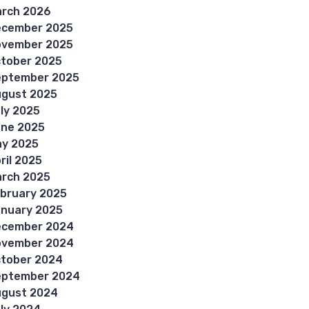
rch 2026
ecember 2025
ovember 2025
tober 2025
eptember 2025
gust 2025
ly 2025
ne 2025
y 2025
ril 2025
rch 2025
bruary 2025
nuary 2025
ecember 2024
ovember 2024
tober 2024
eptember 2024
gust 2024