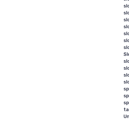
sl
sl
sl
sl
sl
sl
sl
Sl
sl
sl
sl
sl
s
sp
s
ta
Un