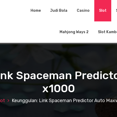
Home
Judi Bola
Casino
Slot
Mahjong Ways 2
Slot Kamb
ink Spaceman Predict
x1000
lot
Keunggulan: Link Spaceman Predictor Auto Max