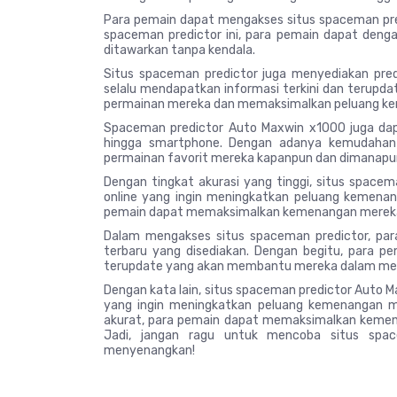
Para pemain dapat mengakses situs spaceman predi
spaceman predictor ini, para pemain dapat den
ditawarkan tanpa kendala.
Situs spaceman predictor juga menyediakan predi
selalu mendapatkan informasi terkini dan terupda
permainan mereka dan memaksimalkan peluang k
Spaceman predictor Auto Maxwin x1000 juga dapa
hingga smartphone. Dengan adanya kemudahan
permainan favorit mereka kapanpun dan dimanapu
Dengan tingkat akurasi yang tinggi, situs spacem
online yang ingin meningkatkan peluang kemena
pemain dapat memaksimalkan kemenangan mereka 
Dalam mengakses situs spaceman predictor, par
terbaru yang disediakan. Dengan begitu, para p
terupdate yang akan membantu mereka dalam me
Dengan kata lain, situs spaceman predictor Auto Ma
yang ingin meningkatkan peluang kemenangan m
akurat, para pemain dapat memaksimalkan kemen
Jadi, jangan ragu untuk mencoba situs spa
menyenangkan!