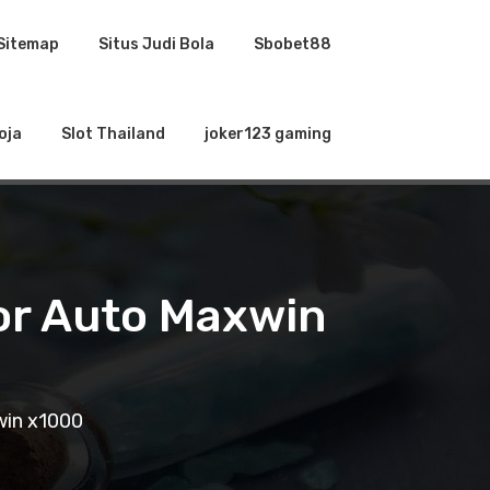
Sitemap
Situs Judi Bola
Sbobet88
oja
Slot Thailand
joker123 gaming
or Auto Maxwin
win x1000