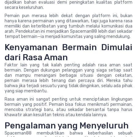
dijadikan bahan evaluasi demi peningkatan kualitas platform
secara keseluruhan.
Pemain pun merasa lebih dekat dengan platform ini, bukan
hanya karena permainan yang ditawarkan, tapi juga karena rasa
memiliki dan keterlibatan yang tumbuh melalui komunikasi dua
arah. Pendekatan ini menjadikan Spaceman88 lebih dari sekadar
tempat bermain—ia menjadi komunitas yang saling mendukung.
Kenyamanan Bermain Dimulai
dari Rasa Aman
Faktor lain yang tak kalah penting adalah rasa aman saat
bermain. Dengan dukungan pelanggan yang siaga setiap saat
dan mampu menangani berbagai situasi dengan cekatan,
pemain merasa lebih tenang dan percaya diri. Mereka tahu
bahwa jika terjadi sesuatu yang tidak diinginkan, selalu ada pihak
yang siap membantu.
Rasa aman ini sangat penting untuk menciptakan lingkungan
bermain yang positif. Pemain bisa fokus menikmati permainan,
mencoba strategi baru, atau sekadar bersantai tanpa harus
khawatir akan kesulitan teknis atau kendala lainnya.
Pengalaman yang Menyeluruh
Spaceman88 membuktikan bahwa keberhasilan sebuah