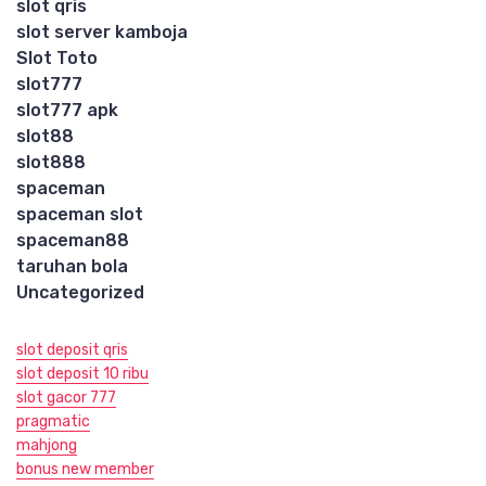
slot qris
slot server kamboja
Slot Toto
slot777
slot777 apk
slot88
slot888
spaceman
spaceman slot
spaceman88
taruhan bola
Uncategorized
slot deposit qris
slot deposit 10 ribu
slot gacor 777
pragmatic
mahjong
bonus new member