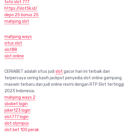
toto slot 777
https://slot5k.id/
depo 25 bonus 25
mahjong slot
mahjong ways
situs slot
slot88
slot online
CERIABET adalah situs judi
slot
gacor hari ini terbaik dan
terpercaya sering kasih jackpot penyedia slot online gampang
maxwin terbaru dan judi online resmi dengan RTP Slot tertinggi
2023 Indonesia.
mahjong ways 2
sbobet login
joker123 login
slot777 login
slot olympus
slot bet 100 perak