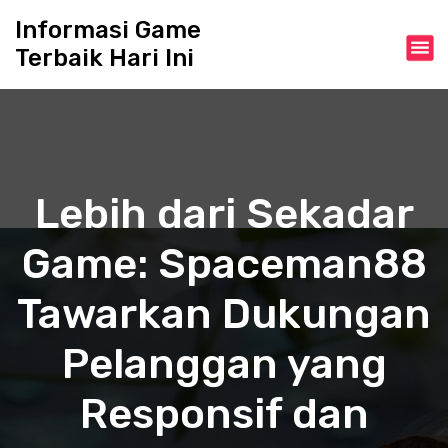
S
Informasi Game
k
Terbaik Hari Ini
i
p
t
o
c
o
n
Lebih dari Sekadar
t
e
Game: Spaceman88
n
t
Tawarkan Dukungan
Pelanggan yang
Responsif dan