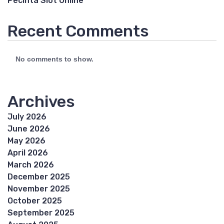
Pecinta Slot Online
Recent Comments
No comments to show.
Archives
July 2026
June 2026
May 2026
April 2026
March 2026
December 2025
November 2025
October 2025
September 2025