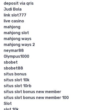
deposit via qris
Judi Bola
link slot777
live casino
mahjong
mahjong slot
mahjong ways
mahjong ways 2
neymar88
Olympus1000
sbobet
sbobet88
situs bonus
situs slot 10k
situs slot 10rb
situs slot bonus new member
situs slot bonus new member 100
Slot
slot 10k