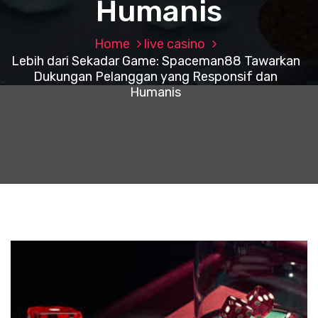
Humanis
Home
live casino
Lebih dari Sekadar Game: Spaceman88 Tawarkan
Dukungan Pelanggan yang Responsif dan
Humanis