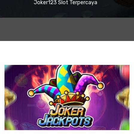
Joker123 Slot Terpercaya