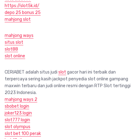
https://slot5k.id/
depo 25 bonus 25
mahjong slot
mahjong ways
situs slot
slot88
slot online
CERIABET adalah situs judi
slot
gacor hari ini terbaik dan
terpercaya sering kasih jackpot penyedia slot online gampang
maxwin terbaru dan judi online resmi dengan RTP Slot tertinggi
2023 Indonesia.
mahjong ways 2
sbobet login
joker123 login
slot777 login
slot olympus
slot bet 100 perak