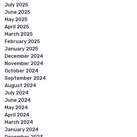
July 2025
June 2025
May 2025
April 2025
March 2025
February 2025
January 2025
December 2024
November 2024
October 2024
September 2024
August 2024
July 2024
June 2024
May 2024
April 2024
March 2024
January 2024
December 2023