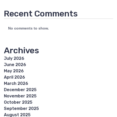
Recent Comments
No comments to show.
Archives
July 2026
June 2026
May 2026
April 2026
March 2026
December 2025
November 2025
October 2025
September 2025
August 2025