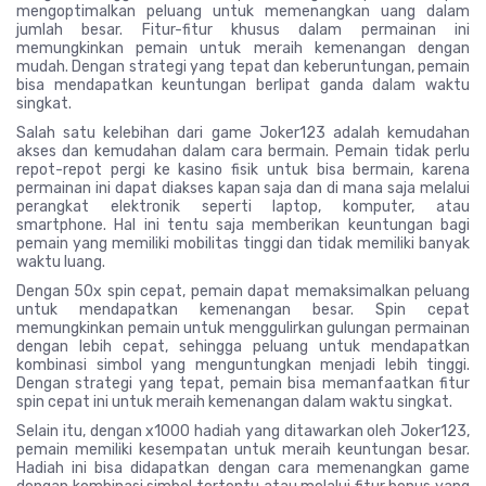
mengoptimalkan peluang untuk memenangkan uang dalam
jumlah besar. Fitur-fitur khusus dalam permainan ini
memungkinkan pemain untuk meraih kemenangan dengan
mudah. Dengan strategi yang tepat dan keberuntungan, pemain
bisa mendapatkan keuntungan berlipat ganda dalam waktu
singkat.
Salah satu kelebihan dari game Joker123 adalah kemudahan
akses dan kemudahan dalam cara bermain. Pemain tidak perlu
repot-repot pergi ke kasino fisik untuk bisa bermain, karena
permainan ini dapat diakses kapan saja dan di mana saja melalui
perangkat elektronik seperti laptop, komputer, atau
smartphone. Hal ini tentu saja memberikan keuntungan bagi
pemain yang memiliki mobilitas tinggi dan tidak memiliki banyak
waktu luang.
Dengan 50x spin cepat, pemain dapat memaksimalkan peluang
untuk mendapatkan kemenangan besar. Spin cepat
memungkinkan pemain untuk menggulirkan gulungan permainan
dengan lebih cepat, sehingga peluang untuk mendapatkan
kombinasi simbol yang menguntungkan menjadi lebih tinggi.
Dengan strategi yang tepat, pemain bisa memanfaatkan fitur
spin cepat ini untuk meraih kemenangan dalam waktu singkat.
Selain itu, dengan x1000 hadiah yang ditawarkan oleh Joker123,
pemain memiliki kesempatan untuk meraih keuntungan besar.
Hadiah ini bisa didapatkan dengan cara memenangkan game