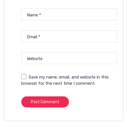
Name
*
Email
*
Website
Save my name, email, and website in this
browser for the next time I comment.