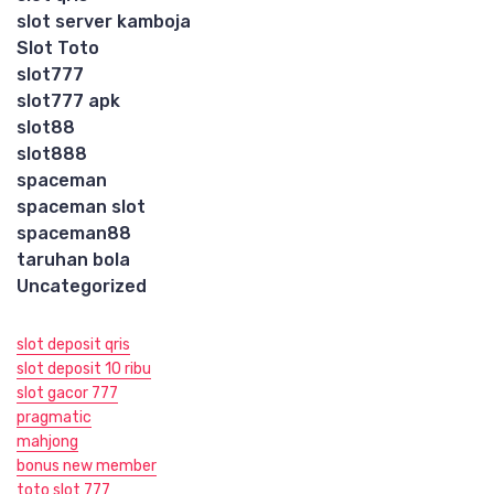
slot server kamboja
Slot Toto
slot777
slot777 apk
slot88
slot888
spaceman
spaceman slot
spaceman88
taruhan bola
Uncategorized
slot deposit qris
slot deposit 10 ribu
slot gacor 777
pragmatic
mahjong
bonus new member
toto slot 777