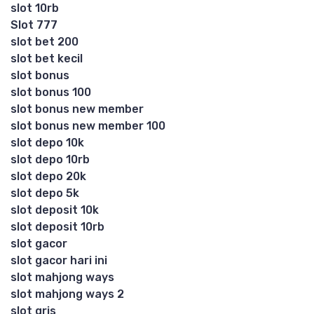
slot 10rb
Slot 777
slot bet 200
slot bet kecil
slot bonus
slot bonus 100
slot bonus new member
slot bonus new member 100
slot depo 10k
slot depo 10rb
slot depo 20k
slot depo 5k
slot deposit 10k
slot deposit 10rb
slot gacor
slot gacor hari ini
slot mahjong ways
slot mahjong ways 2
slot qris