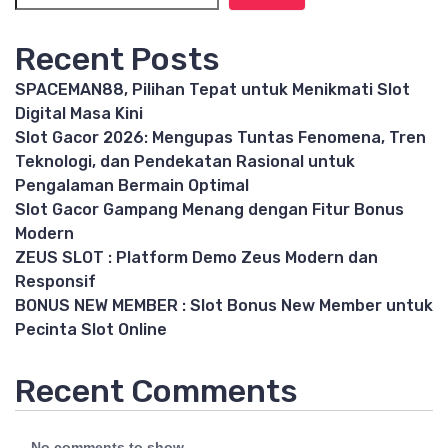
Recent Posts
SPACEMAN88, Pilihan Tepat untuk Menikmati Slot
Digital Masa Kini
Slot Gacor 2026: Mengupas Tuntas Fenomena, Tren
Teknologi, dan Pendekatan Rasional untuk
Pengalaman Bermain Optimal
Slot Gacor Gampang Menang dengan Fitur Bonus
Modern
ZEUS SLOT : Platform Demo Zeus Modern dan
Responsif
BONUS NEW MEMBER : Slot Bonus New Member untuk
Pecinta Slot Online
Recent Comments
No comments to show.