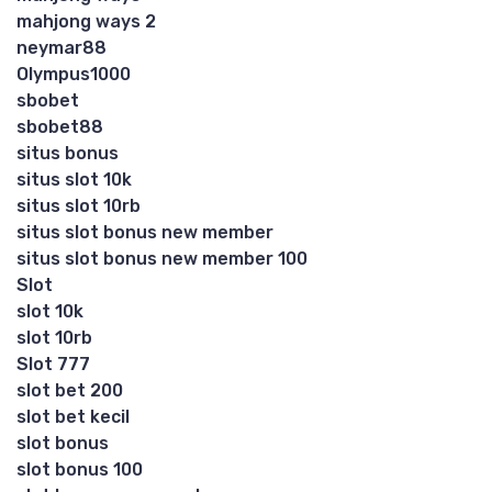
mahjong ways 2
neymar88
Olympus1000
sbobet
sbobet88
situs bonus
situs slot 10k
situs slot 10rb
situs slot bonus new member
situs slot bonus new member 100
Slot
slot 10k
slot 10rb
Slot 777
slot bet 200
slot bet kecil
slot bonus
slot bonus 100