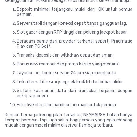
Keunggulan NEYMAR88 sebagai situs resmi slot server Kamboja:
Deposit minimal terjangkau mulai dari 10K untuk semua
pemain.
Server stabil dengan koneksi cepat tanpa gangguan lag.
Slot gacor dengan RTP tinggi dan peluang jackpot besar.
Beragam game dari provider terkenal seperti Pragmatic
Play dan PG Soft.
Transaksi deposit dan withdraw cepat dan aman.
Bonus new member dan promo harian yang menarik.
Layanan customer service 24 jam siap membantu.
Link alternatif resmi yang selalu aktif dan bebas blokir.
Sistem keamanan data dan transaksi terjamin dengan
enkripsi modern.
Fitur live chat dan panduan bermain untuk pemula.
Dengan berbagai keunggulan tersebut, NEYMAR88 bukan hanya
tempat bermain, tapi juga solusi bagi pemain yang ingin menang
mudah dengan modal minim di server Kamboja terbaru.