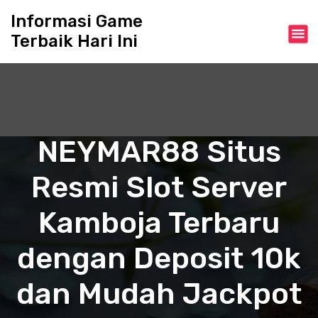
S
Informasi Game
k
Terbaik Hari Ini
i
p
t
o
c
o
n
NEYMAR88 Situs
t
e
Resmi Slot Server
n
t
Kamboja Terbaru
dengan Deposit 10k
dan Mudah Jackpot