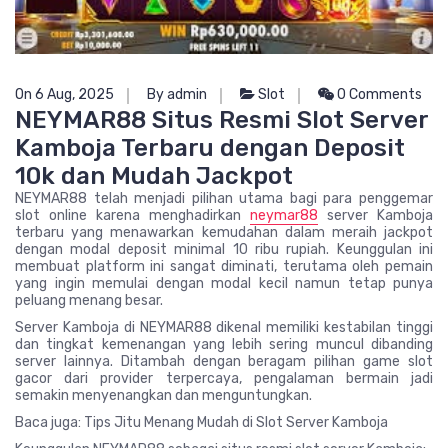
On 6 Aug, 2025
By admin
Slot
0 Comments
NEYMAR88 Situs Resmi Slot Server
Kamboja Terbaru dengan Deposit
10k dan Mudah Jackpot
NEYMAR88 telah menjadi pilihan utama bagi para penggemar
slot online karena menghadirkan
neymar88
server Kamboja
terbaru yang menawarkan kemudahan dalam meraih jackpot
dengan modal deposit minimal 10 ribu rupiah. Keunggulan ini
membuat platform ini sangat diminati, terutama oleh pemain
yang ingin memulai dengan modal kecil namun tetap punya
peluang menang besar.
Server Kamboja di NEYMAR88 dikenal memiliki kestabilan tinggi
dan tingkat kemenangan yang lebih sering muncul dibanding
server lainnya. Ditambah dengan beragam pilihan game slot
gacor dari provider terpercaya, pengalaman bermain jadi
semakin menyenangkan dan menguntungkan.
Baca juga: Tips Jitu Menang Mudah di Slot Server Kamboja