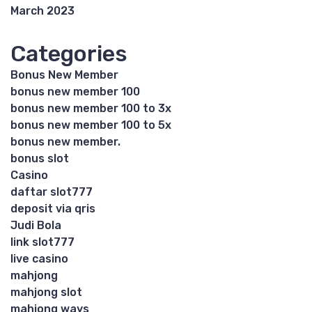
March 2023
Categories
Bonus New Member
bonus new member 100
bonus new member 100 to 3x
bonus new member 100 to 5x
bonus new member.
bonus slot
Casino
daftar slot777
deposit via qris
Judi Bola
link slot777
live casino
mahjong
mahjong slot
mahjong ways