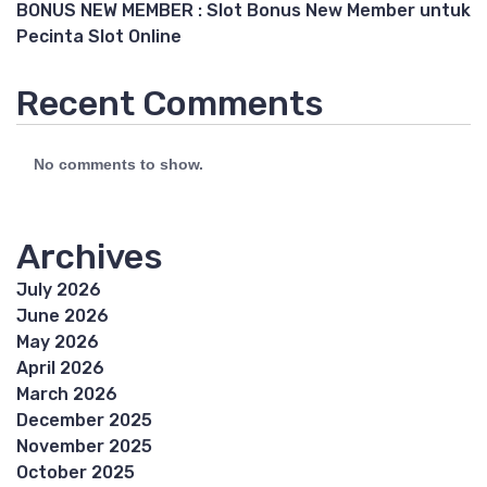
BONUS NEW MEMBER : Slot Bonus New Member untuk
Pecinta Slot Online
Recent Comments
No comments to show.
Archives
July 2026
June 2026
May 2026
April 2026
March 2026
December 2025
November 2025
October 2025