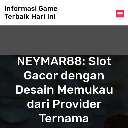
S
Informasi Game
k
Terbaik Hari Ini
i
p
t
o
c
o
n
NEYMAR88: Slot
t
e
Gacor dengan
n
t
Desain Memukau
dari Provider
Ternama