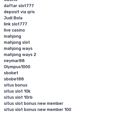
daftar slot777
deposit via qris
Judi Bola
link slot777
live casino
mahjong
mahjong slot
mahjong ways
mahjong ways 2
neymar88
Olympus1000
sbobet
sbobet88
situs bonus
situs slot 10k
situs slot 10rb
situs slot bonus new member
situs slot bonus new member 100