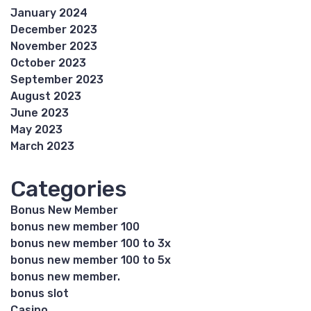
January 2024
December 2023
November 2023
October 2023
September 2023
August 2023
June 2023
May 2023
March 2023
Categories
Bonus New Member
bonus new member 100
bonus new member 100 to 3x
bonus new member 100 to 5x
bonus new member.
bonus slot
Casino