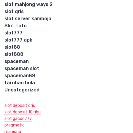
slot mahjong ways 2
slot qris
slot server kamboja
Slot Toto
slot777
slot777 apk
slot88
slot888
spaceman
spaceman slot
spaceman88
taruhan bola
Uncategorized
slot deposit qris
slot deposit 10 ribu
slot gacor 777
pragmatic
mahjong