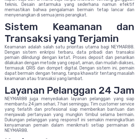
teknis. Desain antarmuka yang sederhana namun efektif
memastikan bahwa pengalaman bermain tetap lancar dan
menyenangkan di semua jenis perangkat.
Sistem Keamanan dan
Transaksi yang Terjamin
Keamanan adalah salah satu prioritas utama bagi NEYMAR88.
Dengan sistem enkripsi terbaru, data pribadi dan transaksi
pemain dilindungi dengan ketat. Proses deposit dan penarikan
dilakukan dengan metode yang cepat, aman, dan mudah diakses,
termasuk QRIS dan dompet digital. Dengan sistem ini, pemain
dapat bermain dengan tenang, tanpa khawatir tentang masalah
keamanan atau transaksi yang lambat.
Layanan Pelanggan 24 Jam
NEYMAR88 juga menyediakan layanan pelanggan yang siap
membantu 24 jam sehari, 7 hari seminggu. Tim customer service
yang terlatih dan profesional siap memberikan bantuan dan
menjawab pertanyaan yang mungkin timbul selama bermain.
Dukungan pelanggan yang responsif ini semakin meningkatkan
kenyamanan pemain dalam menikmati setiap permainan di
NEYMAR88.