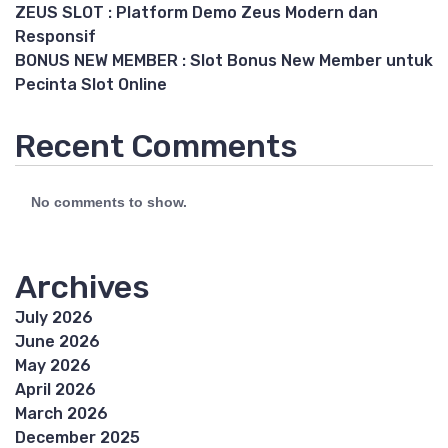
ZEUS SLOT : Platform Demo Zeus Modern dan
Responsif
BONUS NEW MEMBER : Slot Bonus New Member untuk
Pecinta Slot Online
Recent Comments
No comments to show.
Archives
July 2026
June 2026
May 2026
April 2026
March 2026
December 2025