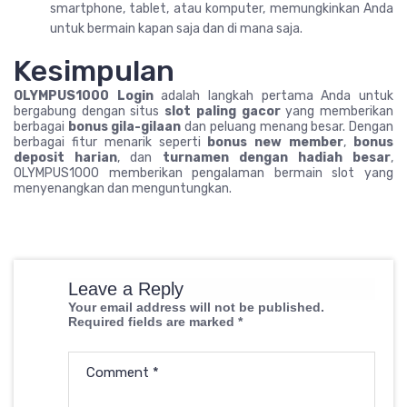
smartphone, tablet, atau komputer, memungkinkan Anda
untuk bermain kapan saja dan di mana saja.
Kesimpulan
OLYMPUS1000 Login
adalah langkah pertama Anda untuk
bergabung dengan situs
slot paling gacor
yang memberikan
berbagai
bonus gila-gilaan
dan peluang menang besar. Dengan
berbagai fitur menarik seperti
bonus new member
,
bonus
deposit harian
, dan
turnamen dengan hadiah besar
,
OLYMPUS1000 memberikan pengalaman bermain slot yang
menyenangkan dan menguntungkan.
Leave a Reply
Your email address will not be published.
Required fields are marked
*
Comment
*