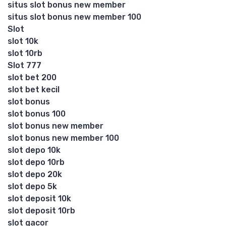
situs slot bonus new member
situs slot bonus new member 100
Slot
slot 10k
slot 10rb
Slot 777
slot bet 200
slot bet kecil
slot bonus
slot bonus 100
slot bonus new member
slot bonus new member 100
slot depo 10k
slot depo 10rb
slot depo 20k
slot depo 5k
slot deposit 10k
slot deposit 10rb
slot gacor