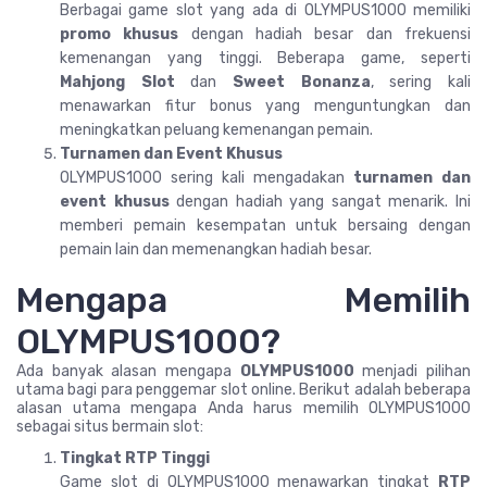
Berbagai game slot yang ada di OLYMPUS1000 memiliki
promo khusus
dengan hadiah besar dan frekuensi
kemenangan yang tinggi. Beberapa game, seperti
Mahjong Slot
dan
Sweet Bonanza
, sering kali
menawarkan fitur bonus yang menguntungkan dan
meningkatkan peluang kemenangan pemain.
Turnamen dan Event Khusus
OLYMPUS1000 sering kali mengadakan
turnamen dan
event khusus
dengan hadiah yang sangat menarik. Ini
memberi pemain kesempatan untuk bersaing dengan
pemain lain dan memenangkan hadiah besar.
Mengapa Memilih
OLYMPUS1000?
Ada banyak alasan mengapa
OLYMPUS1000
menjadi pilihan
utama bagi para penggemar slot online. Berikut adalah beberapa
alasan utama mengapa Anda harus memilih OLYMPUS1000
sebagai situs bermain slot:
Tingkat RTP Tinggi
Game slot di OLYMPUS1000 menawarkan tingkat
RTP