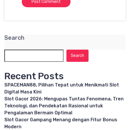
Search
Search
Recent Posts
SPACEMAN88, Pilihan Tepat untuk Menikmati Slot
Digital Masa Kini
Slot Gacor 2026: Mengupas Tuntas Fenomena, Tren
Teknologi, dan Pendekatan Rasional untuk
Pengalaman Bermain Optimal
Slot Gacor Gampang Menang dengan Fitur Bonus
Modern