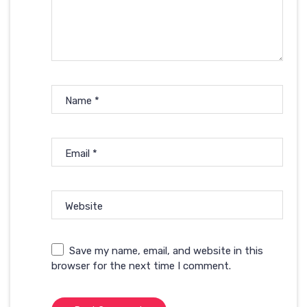
Name
*
Email
*
Website
Save my name, email, and website in this
browser for the next time I comment.