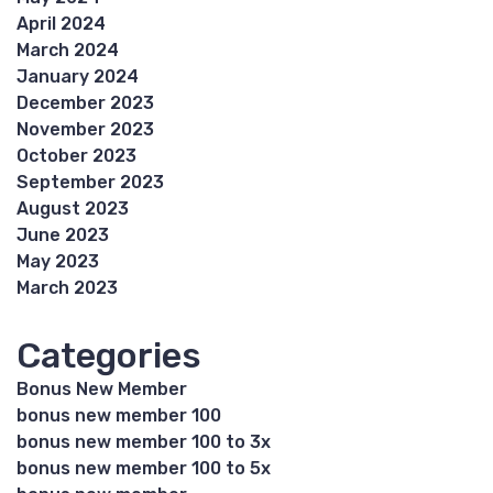
April 2024
March 2024
January 2024
December 2023
November 2023
October 2023
September 2023
August 2023
June 2023
May 2023
March 2023
Categories
Bonus New Member
bonus new member 100
bonus new member 100 to 3x
bonus new member 100 to 5x