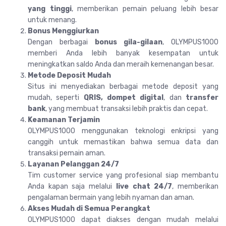
yang tinggi
, memberikan pemain peluang lebih besar
untuk menang.
Bonus Menggiurkan
Dengan berbagai
bonus gila-gilaan
, OLYMPUS1000
memberi Anda lebih banyak kesempatan untuk
meningkatkan saldo Anda dan meraih kemenangan besar.
Metode Deposit Mudah
Situs ini menyediakan berbagai metode deposit yang
mudah, seperti
QRIS, dompet digital
, dan
transfer
bank
, yang membuat transaksi lebih praktis dan cepat.
Keamanan Terjamin
OLYMPUS1000 menggunakan teknologi enkripsi yang
canggih untuk memastikan bahwa semua data dan
transaksi pemain aman.
Layanan Pelanggan 24/7
Tim customer service yang profesional siap membantu
Anda kapan saja melalui
live chat 24/7
, memberikan
pengalaman bermain yang lebih nyaman dan aman.
Akses Mudah di Semua Perangkat
OLYMPUS1000 dapat diakses dengan mudah melalui