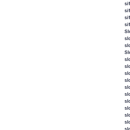
si
si
si
si
Sl
sl
sl
Sl
sl
sl
sl
sl
sl
sl
sl
sl
sl
sl
sl