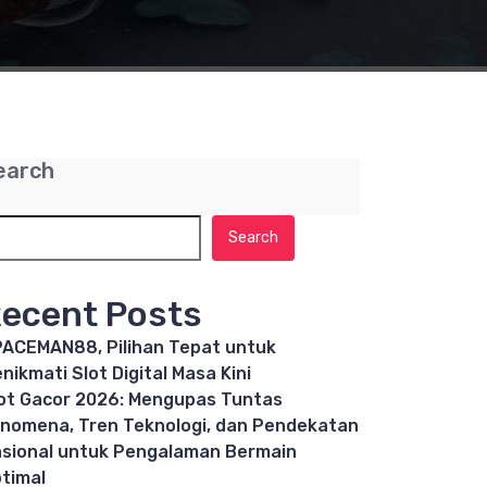
earch
Search
ecent Posts
ACEMAN88, Pilihan Tepat untuk
nikmati Slot Digital Masa Kini
ot Gacor 2026: Mengupas Tuntas
nomena, Tren Teknologi, dan Pendekatan
sional untuk Pengalaman Bermain
timal