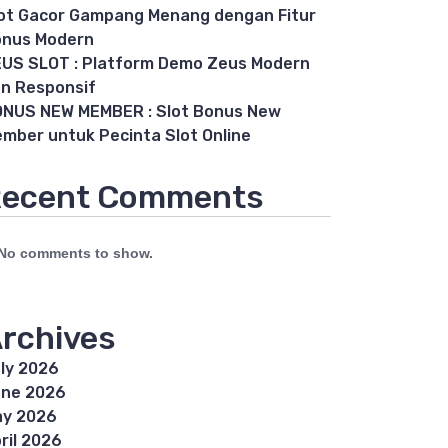
ot Gacor Gampang Menang dengan Fitur
nus Modern
US SLOT : Platform Demo Zeus Modern
n Responsif
NUS NEW MEMBER : Slot Bonus New
mber untuk Pecinta Slot Online
ecent Comments
No comments to show.
rchives
ly 2026
ne 2026
y 2026
ril 2026