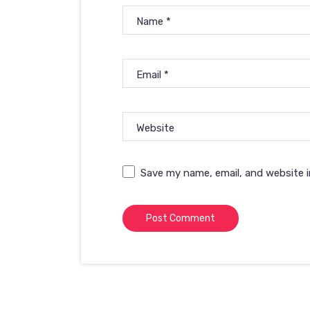
Name
*
Email
*
Website
Save my name, email, and website i