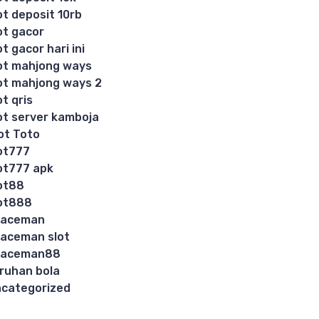
ot deposit 10rb
ot gacor
ot gacor hari ini
ot mahjong ways
ot mahjong ways 2
ot qris
ot server kamboja
ot Toto
ot777
ot777 apk
ot88
ot888
paceman
aceman slot
paceman88
ruhan bola
categorized