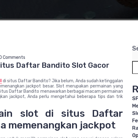
S
0 Comments
tus Daftar Bandito Slot Gacor
ll
di situs Daftar Bandito? Jika belum, Anda sudah ketinggalan
R
emenangkan jackpot besar. Slot merupakan permainan yang
dan situs Daftar Bandito menawarkan berbagai macam permainan
an jackpot, Anda perlu mengetahui beberapa tips dan trik
SP
Me
in slot di situs Daftar
Sl
Fe
isa memenangkan jackpot
Ra
Op