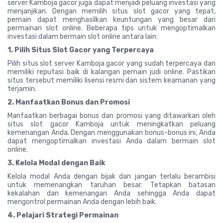
server Kamboja gacor juga dapat menjadi peluang investasi yang
menjanjikan. Dengan memilih situs slot gacor yang tepat,
pemain dapat menghasilkan keuntungan yang besar dari
permainan slot online. Beberapa tips untuk mengoptimalkan
investasi dalam bermain slot online antara lain:
1. Pilih Situs Slot Gacor yang Terpercaya
Pilih situs slot server Kamboja gacor yang sudah terpercaya dan
memiliki reputasi baik di kalangan pemain judi online. Pastikan
situs tersebut memiliki lisensi resmi dan sistem keamanan yang
terjamin.
2. Manfaatkan Bonus dan Promosi
Manfaatkan berbagai bonus dan promosi yang ditawarkan oleh
situs slot gacor Kamboja untuk meningkatkan peluang
kemenangan Anda. Dengan menggunakan bonus-bonus ini, Anda
dapat mengoptimalkan investasi Anda dalam bermain slot
online.
3. Kelola Modal dengan Baik
Kelola modal Anda dengan bijak dan jangan terlalu berambisi
untuk memenangkan taruhan besar. Tetapkan batasan
kekalahan dan kemenangan Anda sehingga Anda dapat
mengontrol permainan Anda dengan lebih baik.
4. Pelajari Strategi Permainan