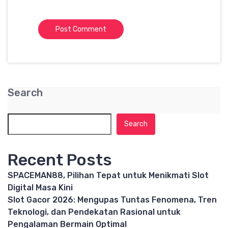
Search
Search
Recent Posts
SPACEMAN88, Pilihan Tepat untuk Menikmati Slot
Digital Masa Kini
Slot Gacor 2026: Mengupas Tuntas Fenomena, Tren
Teknologi, dan Pendekatan Rasional untuk
Pengalaman Bermain Optimal