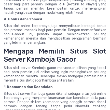
Permainan slot online juga menyediakan peluang menang yang
besar bagi para pemain. Dengan RTP (Return to Player) yang
tinggi, pemain memiliki kesempatan untuk memenangkan
hadiah yang besar dengan modal yang relatif kecil.
4. Bonus dan Promosi
Situs slot online terpercaya juga menyediakan berbagai bonus
dan promosi menarik bagi para pemain. Dengan memanfaatkan
bonus-bonus ini, pemain dapat meningkatkan peluang
kemenangan mereka dan mendapatkan pengalaman bermain
yang lebih menyenangkan.
Mengapa Memilih Situs Slot
Server Kamboja Gacor
Situs slot server Kamboja gacor merupakan pilihan yang tepat
bagi para pemain judi online yang ingin meningkatkan peluang
kemenangan mereka. Beberapa alasan mengapa pemain harus
memilih situs slot gacor Kamboja antara lain:
1. Keamanan dan Keandalan
Situs slot server Kamboja gacor dikenal sebagai situs judi online
terpercaya yang menjamin keamanan dan keandalan data para
pemain. Dengan sistem keamanan yang canggih, pemain dapat
bermain dengan tenang tanpa perlu khawatir tentang