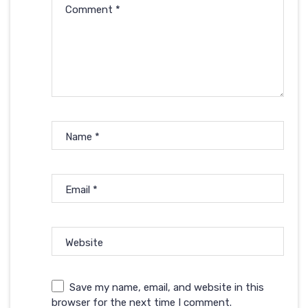
Comment
*
Name
*
Email
*
Website
Save my name, email, and website in this
browser for the next time I comment.