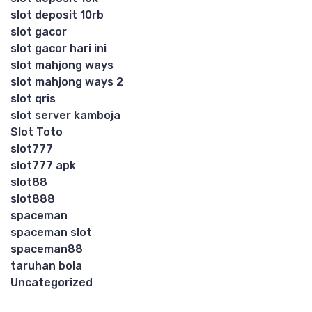
slot deposit 10rb
slot gacor
slot gacor hari ini
slot mahjong ways
slot mahjong ways 2
slot qris
slot server kamboja
Slot Toto
slot777
slot777 apk
slot88
slot888
spaceman
spaceman slot
spaceman88
taruhan bola
Uncategorized