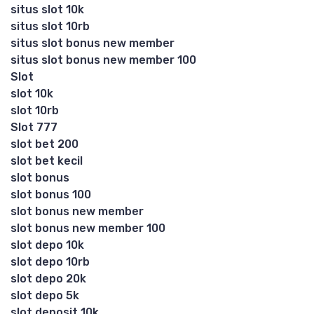
situs slot 10k
situs slot 10rb
situs slot bonus new member
situs slot bonus new member 100
Slot
slot 10k
slot 10rb
Slot 777
slot bet 200
slot bet kecil
slot bonus
slot bonus 100
slot bonus new member
slot bonus new member 100
slot depo 10k
slot depo 10rb
slot depo 20k
slot depo 5k
slot deposit 10k