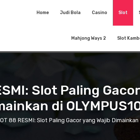
Home
Judi Bola
Casino
Slot
Mahjong Ways 2
Slot Kamb
SMI: Slot Paling Gacor
mainkan di OLYMPUS1
OT 88 RESMI: Slot Paling Gacor yang Wajib Dimainka