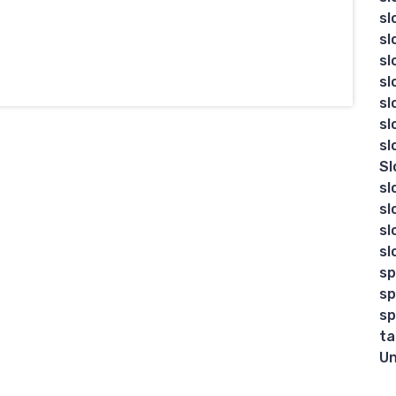
sl
sl
sl
sl
sl
sl
sl
Sl
sl
sl
sl
sl
s
sp
s
ta
Un