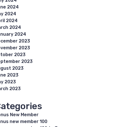
ly 2024
ne 2024
y 2024
ril 2024
rch 2024
nuary 2024
ecember 2023
ovember 2023
tober 2023
eptember 2023
gust 2023
ne 2023
y 2023
rch 2023
ategories
onus New Member
nus new member 100