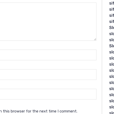
si
si
si
si
Sl
sl
sl
Sl
sl
sl
sl
sl
sl
sl
sl
sl
sl
sl
n this browser for the next time I comment.
sl