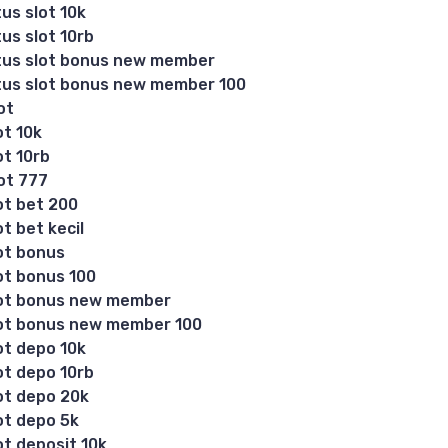
tus slot 10k
tus slot 10rb
tus slot bonus new member
tus slot bonus new member 100
ot
ot 10k
ot 10rb
ot 777
ot bet 200
ot bet kecil
ot bonus
ot bonus 100
ot bonus new member
ot bonus new member 100
ot depo 10k
ot depo 10rb
ot depo 20k
ot depo 5k
ot deposit 10k