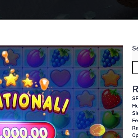
S
R
SP
Me
Sl
Fe
Ra
Op