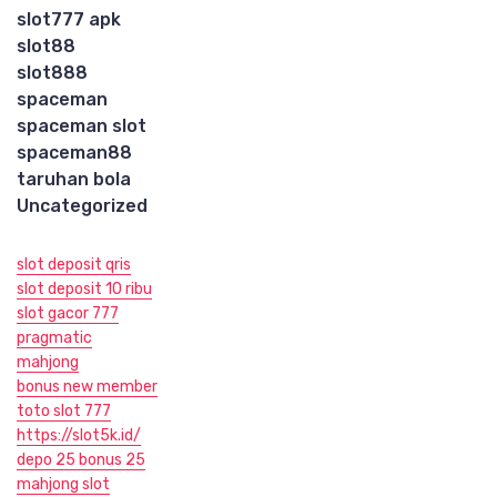
slot777 apk
slot88
slot888
spaceman
spaceman slot
spaceman88
taruhan bola
Uncategorized
slot deposit qris
slot deposit 10 ribu
slot gacor 777
pragmatic
mahjong
bonus new member
toto slot 777
https://slot5k.id/
depo 25 bonus 25
mahjong slot