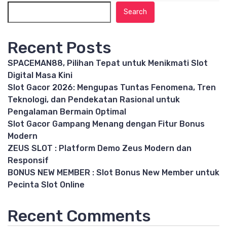
Search
Recent Posts
SPACEMAN88, Pilihan Tepat untuk Menikmati Slot
Digital Masa Kini
Slot Gacor 2026: Mengupas Tuntas Fenomena, Tren
Teknologi, dan Pendekatan Rasional untuk
Pengalaman Bermain Optimal
Slot Gacor Gampang Menang dengan Fitur Bonus
Modern
ZEUS SLOT : Platform Demo Zeus Modern dan
Responsif
BONUS NEW MEMBER : Slot Bonus New Member untuk
Pecinta Slot Online
Recent Comments