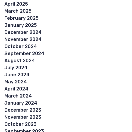
April 2025
March 2025
February 2025
January 2025
December 2024
November 2024
October 2024
September 2024
August 2024
July 2024
June 2024
May 2024
April 2024
March 2024
January 2024
December 2023
November 2023
October 2023
September 2023