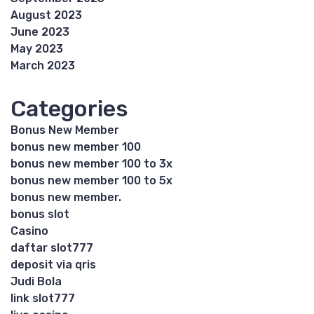
August 2023
June 2023
May 2023
March 2023
Categories
Bonus New Member
bonus new member 100
bonus new member 100 to 3x
bonus new member 100 to 5x
bonus new member.
bonus slot
Casino
daftar slot777
deposit via qris
Judi Bola
link slot777