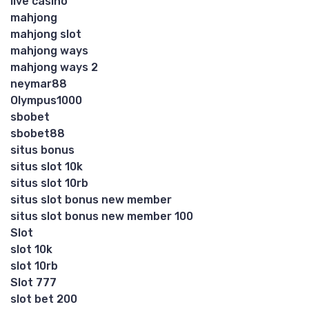
live casino
mahjong
mahjong slot
mahjong ways
mahjong ways 2
neymar88
Olympus1000
sbobet
sbobet88
situs bonus
situs slot 10k
situs slot 10rb
situs slot bonus new member
situs slot bonus new member 100
Slot
slot 10k
slot 10rb
Slot 777
slot bet 200