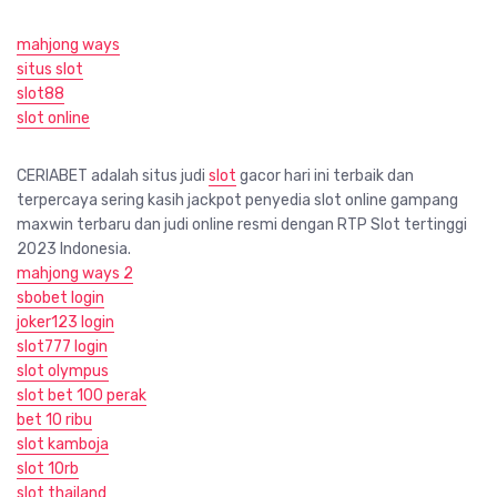
mahjong ways
situs slot
slot88
slot online
CERIABET adalah situs judi
slot
gacor hari ini terbaik dan
terpercaya sering kasih jackpot penyedia slot online gampang
maxwin terbaru dan judi online resmi dengan RTP Slot tertinggi
2023 Indonesia.
mahjong ways 2
sbobet login
joker123 login
slot777 login
slot olympus
slot bet 100 perak
bet 10 ribu
slot kamboja
slot 10rb
slot thailand