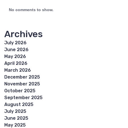
No comments to show.
Archives
July 2026
June 2026
May 2026
April 2026
March 2026
December 2025
November 2025
October 2025
September 2025
August 2025
July 2025
June 2025
May 2025