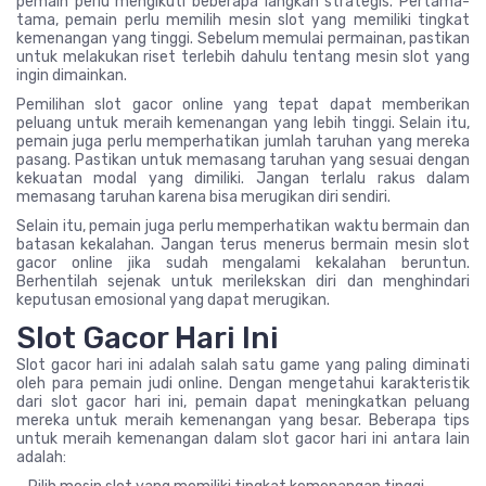
pemain perlu mengikuti beberapa langkah strategis. Pertama-
tama, pemain perlu memilih mesin slot yang memiliki tingkat
kemenangan yang tinggi. Sebelum memulai permainan, pastikan
untuk melakukan riset terlebih dahulu tentang mesin slot yang
ingin dimainkan.
Pemilihan slot gacor online yang tepat dapat memberikan
peluang untuk meraih kemenangan yang lebih tinggi. Selain itu,
pemain juga perlu memperhatikan jumlah taruhan yang mereka
pasang. Pastikan untuk memasang taruhan yang sesuai dengan
kekuatan modal yang dimiliki. Jangan terlalu rakus dalam
memasang taruhan karena bisa merugikan diri sendiri.
Selain itu, pemain juga perlu memperhatikan waktu bermain dan
batasan kekalahan. Jangan terus menerus bermain mesin slot
gacor online jika sudah mengalami kekalahan beruntun.
Berhentilah sejenak untuk merilekskan diri dan menghindari
keputusan emosional yang dapat merugikan.
Slot Gacor Hari Ini
Slot gacor hari ini adalah salah satu game yang paling diminati
oleh para pemain judi online. Dengan mengetahui karakteristik
dari slot gacor hari ini, pemain dapat meningkatkan peluang
mereka untuk meraih kemenangan yang besar. Beberapa tips
untuk meraih kemenangan dalam slot gacor hari ini antara lain
adalah: