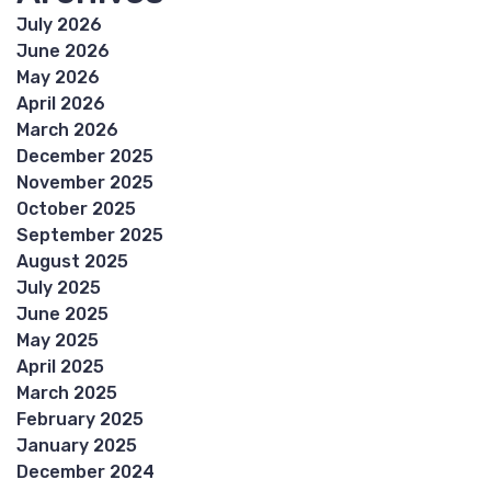
July 2026
June 2026
May 2026
April 2026
March 2026
December 2025
November 2025
October 2025
September 2025
August 2025
July 2025
June 2025
May 2025
April 2025
March 2025
February 2025
January 2025
December 2024