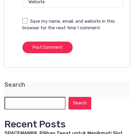
Website
Save my name, email, and website in this
browser for the next time I comment.
Search
Search
Recent Posts
SPACEMAN88, Pilihan Tepat untuk Menikmati Slot