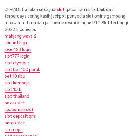
CERIABET adalah situs judi
slot
gacor hari ini terbaik dan
terpercaya sering kasih jackpot penyedia slot online gampang
maxwin terbaru dan judi online resmi dengan RTP Slot tertinggi
2023 Indonesia.
mahjong ways 2
sbobet login
joker123 login
slot777 login
slot olympus
slot bet 100 perak
bet 10 ribu
slot kamboja
slot 10rb
slot thailand
nexus slot
spaceman slot
slot deposit qris
bonus slot
slot depo