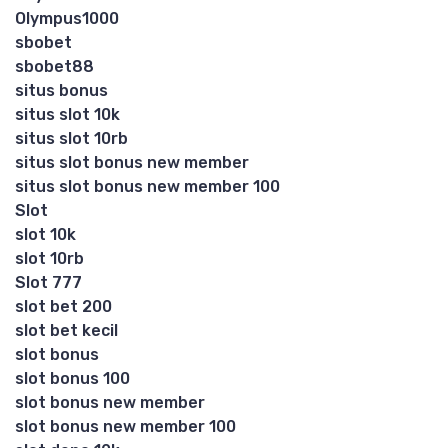
Olympus1000
sbobet
sbobet88
situs bonus
situs slot 10k
situs slot 10rb
situs slot bonus new member
situs slot bonus new member 100
Slot
slot 10k
slot 10rb
Slot 777
slot bet 200
slot bet kecil
slot bonus
slot bonus 100
slot bonus new member
slot bonus new member 100