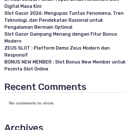
Digital Masa Kini
Slot Gacor 2026: Mengupas Tuntas Fenomena, Tren
Teknologi, dan Pendekatan Rasional untuk
Pengalaman Bermain Optimal
Slot Gacor Gampang Menang dengan Fitur Bonus
Modern
ZEUS SLOT : Platform Demo Zeus Modern dan
Responsif
BONUS NEW MEMBER : Slot Bonus New Member untuk
Pecinta Slot Online
Recent Comments
No comments to show.
Archives