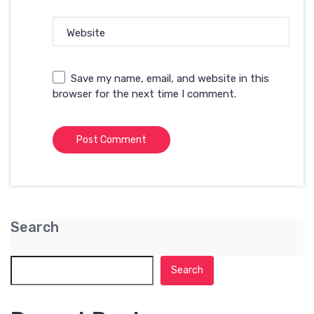
Website
Save my name, email, and website in this
browser for the next time I comment.
Search
Search