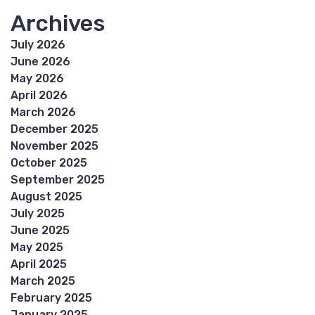
Archives
July 2026
June 2026
May 2026
April 2026
March 2026
December 2025
November 2025
October 2025
September 2025
August 2025
July 2025
June 2025
May 2025
April 2025
March 2025
February 2025
January 2025