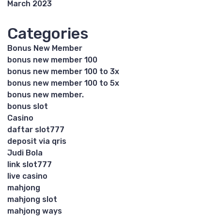
March 2023
Categories
Bonus New Member
bonus new member 100
bonus new member 100 to 3x
bonus new member 100 to 5x
bonus new member.
bonus slot
Casino
daftar slot777
deposit via qris
Judi Bola
link slot777
live casino
mahjong
mahjong slot
mahjong ways