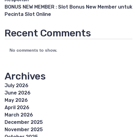
BONUS NEW MEMBER : Slot Bonus New Member untuk
Pecinta Slot Online
Recent Comments
No comments to show.
Archives
July 2026
June 2026
May 2026
April 2026
March 2026
December 2025
November 2025
October 2025