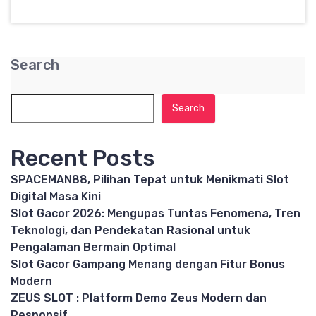
Search
Search
Recent Posts
SPACEMAN88, Pilihan Tepat untuk Menikmati Slot
Digital Masa Kini
Slot Gacor 2026: Mengupas Tuntas Fenomena, Tren
Teknologi, dan Pendekatan Rasional untuk
Pengalaman Bermain Optimal
Slot Gacor Gampang Menang dengan Fitur Bonus
Modern
ZEUS SLOT : Platform Demo Zeus Modern dan
Responsif