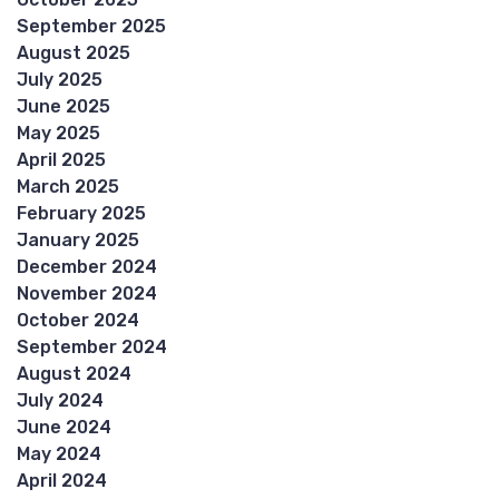
September 2025
August 2025
July 2025
June 2025
May 2025
April 2025
March 2025
February 2025
January 2025
December 2024
November 2024
October 2024
September 2024
August 2024
July 2024
June 2024
May 2024
April 2024