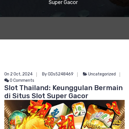
Super Gacor
On 2 Oct, 2024
By GDs5248469
Uncategorized
0 Comments
Slot Thailand: Keunggulan Bermain
di Situs Slot Super Gacor