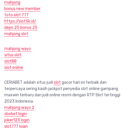
mahjong
bonus new member
toto slot 777
https://slot5k.id/
depo 25 bonus 25
mahjong slot
mahjong ways
situs slot
slot88
slot online
CERIABET adalah situs judi
slot
gacor hari ini terbaik dan
terpercaya sering kasih jackpot penyedia slot online gampang
maxwin terbaru dan judi online resmi dengan RTP Slot tertinggi
2023 Indonesia.
mahjong ways 2
sbobet login
joker123 login
slot777 login