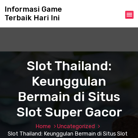
S
Informasi Game
k
Terbaik Hari Ini
i
p
t
o
c
o
n
Slot Thailand:
t
e
Keunggulan
n
t
Bermain di Situs
Slot Super Gacor
Home
Uncategorized
Slot Thailand: Keunggulan Bermain di Situs Slot