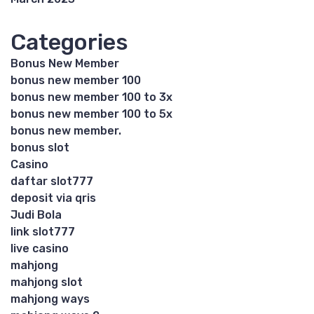
Categories
Bonus New Member
bonus new member 100
bonus new member 100 to 3x
bonus new member 100 to 5x
bonus new member.
bonus slot
Casino
daftar slot777
deposit via qris
Judi Bola
link slot777
live casino
mahjong
mahjong slot
mahjong ways