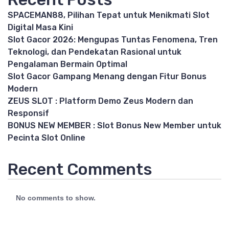
SPACEMAN88, Pilihan Tepat untuk Menikmati Slot
Digital Masa Kini
Slot Gacor 2026: Mengupas Tuntas Fenomena, Tren
Teknologi, dan Pendekatan Rasional untuk
Pengalaman Bermain Optimal
Slot Gacor Gampang Menang dengan Fitur Bonus
Modern
ZEUS SLOT : Platform Demo Zeus Modern dan
Responsif
BONUS NEW MEMBER : Slot Bonus New Member untuk
Pecinta Slot Online
Recent Comments
No comments to show.