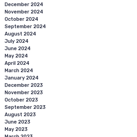
December 2024
November 2024
October 2024
September 2024
August 2024
July 2024
June 2024
May 2024
April 2024
March 2024
January 2024
December 2023
November 2023
October 2023
September 2023
August 2023
June 2023
May 2023
March 2023