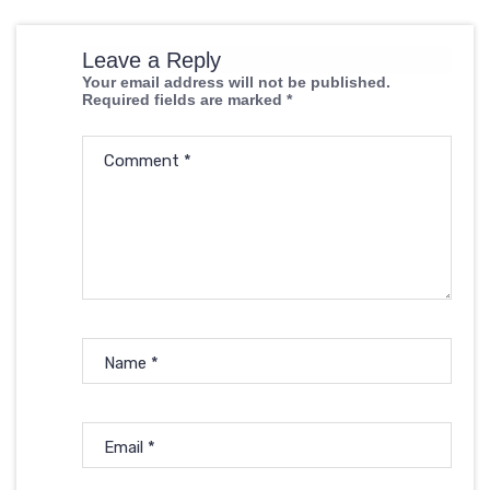
Leave a Reply
Your email address will not be published.
Required fields are marked
*
Comment
*
Name
*
Email
*