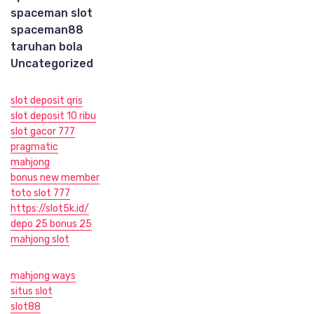
spaceman slot
spaceman88
taruhan bola
Uncategorized
slot deposit qris
slot deposit 10 ribu
slot gacor 777
pragmatic
mahjong
bonus new member
toto slot 777
https://slot5k.id/
depo 25 bonus 25
mahjong slot
mahjong ways
situs slot
slot88