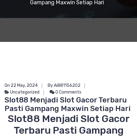
Gampang Maxwin Setiap Hari
On 22 May, 2024
By Ai881156202
Uncategorized
0 Comments
Slot88 Menjadi Slot Gacor Terbaru
Pasti Gampang Maxwin Setiap Hari
Slot88 Menjadi Slot Gacor
Terbaru Pasti Gampang