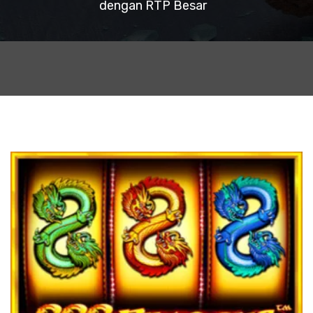
dengan RTP Besar