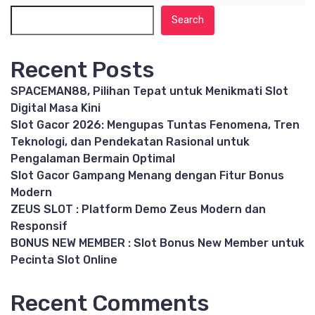
Search
Recent Posts
SPACEMAN88, Pilihan Tepat untuk Menikmati Slot
Digital Masa Kini
Slot Gacor 2026: Mengupas Tuntas Fenomena, Tren
Teknologi, dan Pendekatan Rasional untuk
Pengalaman Bermain Optimal
Slot Gacor Gampang Menang dengan Fitur Bonus
Modern
ZEUS SLOT : Platform Demo Zeus Modern dan
Responsif
BONUS NEW MEMBER : Slot Bonus New Member untuk
Pecinta Slot Online
Recent Comments