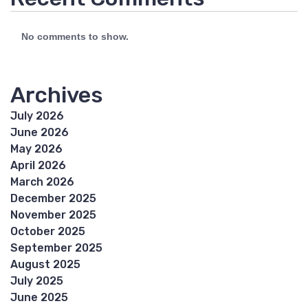
No comments to show.
Archives
July 2026
June 2026
May 2026
April 2026
March 2026
December 2025
November 2025
October 2025
September 2025
August 2025
July 2025
June 2025