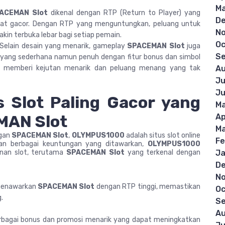
Ma
ACEMAN Slot
dikenal dengan RTP (Return to Player) yang
D
gat gacor. Dengan RTP yang menguntungkan, peluang untuk
N
in terbuka lebar bagi setiap pemain.
Oc
Selain desain yang menarik, gameplay
SPACEMAN Slot
juga
S
yang sederhana namun penuh dengan fitur bonus dan simbol
a memberi kejutan menarik dan peluang menang yang tak
Au
Ju
Ju
 Slot Paling Gacor yang
Ma
MAN Slot
Ap
Ma
ngan
SPACEMAN Slot
,
OLYMPUS1000
adalah situs slot online
Fe
gan berbagai keuntungan yang ditawarkan,
OLYMPUS1000
nan slot, terutama
SPACEMAN Slot
yang terkenal dengan
Ja
D
N
enawarkan
SPACEMAN Slot
dengan RTP tinggi, memastikan
Oc
.
S
Au
erbagai bonus dan promosi menarik yang dapat meningkatkan