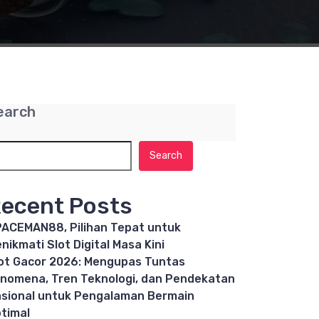
earch
Search
ecent Posts
ACEMAN88, Pilihan Tepat untuk
nikmati Slot Digital Masa Kini
ot Gacor 2026: Mengupas Tuntas
nomena, Tren Teknologi, dan Pendekatan
sional untuk Pengalaman Bermain
timal