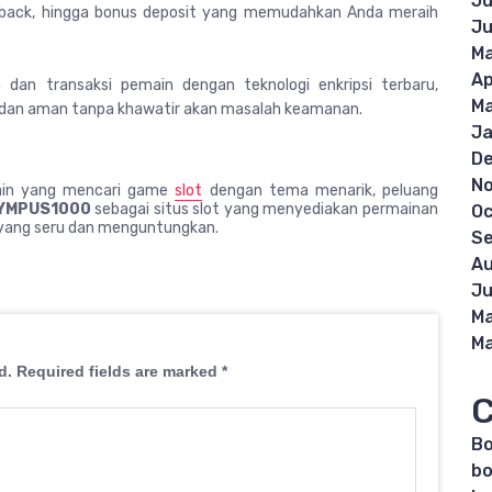
Ju
ashback, hingga bonus deposit yang memudahkan Anda meraih
Ju
Ma
Ap
an transaksi pemain dengan teknologi enkripsi terbaru,
Ma
 dan aman tanpa khawatir akan masalah keamanan.
Ja
D
N
main yang mencari game
slot
dengan tema menarik, peluang
YMPUS1000
sebagai situs slot yang menyediakan permainan
Oc
 yang seru dan menguntungkan.
S
Au
Ju
Ma
Ma
d.
Required fields are marked
*
C
B
bo