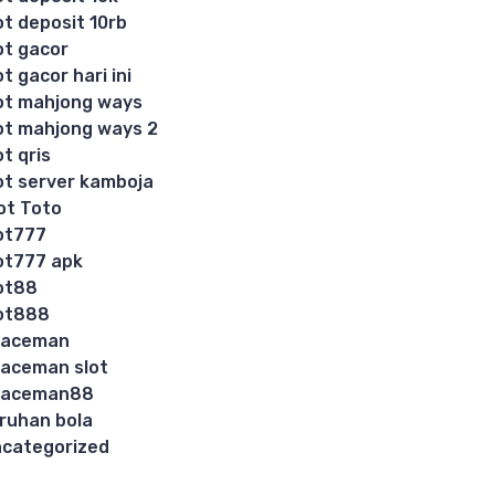
ot deposit 10rb
ot gacor
ot gacor hari ini
ot mahjong ways
ot mahjong ways 2
ot qris
ot server kamboja
ot Toto
ot777
ot777 apk
ot88
ot888
paceman
aceman slot
paceman88
ruhan bola
categorized