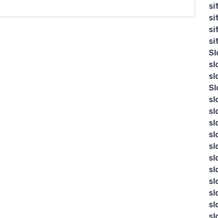
si
si
si
si
Sl
sl
sl
Sl
sl
sl
sl
sl
sl
sl
sl
sl
sl
sl
sl