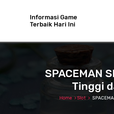
S
k
i
Informasi Game
p
Terbaik Hari Ini
t
o
c
o
n
t
e
n
SPACEMAN Slo
t
Tinggi 
Home
Slot
SPACEMAN 