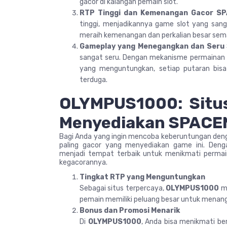
gacor di kalangan pemain slot.
RTP Tinggi dan Kemenangan Gacor
SP
tinggi, menjadikannya game slot yang san
meraih kemenangan dan perkalian besar semak
Gameplay yang Menegangkan dan Seru
sangat seru. Dengan mekanisme permainan 
yang menguntungkan, setiap putaran bis
terduga.
OLYMPUS1000: Situs
Menyediakan SPACE
Bagi Anda yang ingin mencoba keberuntungan de
paling gacor yang menyediakan game ini. Den
menjadi tempat terbaik untuk menikmati permai
kegacorannya.
Tingkat RTP yang Menguntungkan
Sebagai situs terpercaya,
OLYMPUS1000
m
pemain memiliki peluang besar untuk menang
Bonus dan Promosi Menarik
Di
OLYMPUS1000
, Anda bisa menikmati b