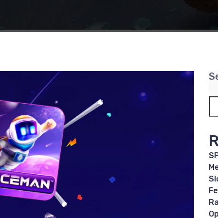
S
R
SP
Me
Sl
Fe
Ra
Op