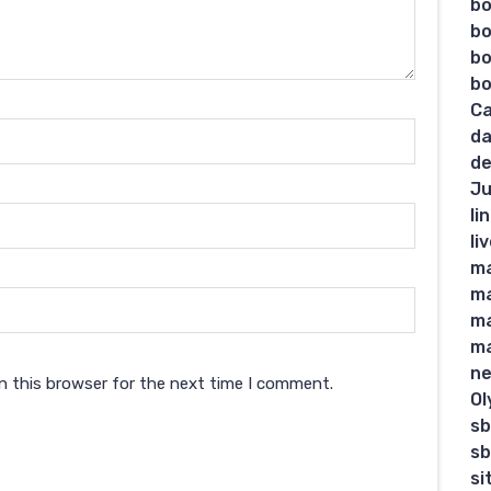
bo
bo
bo
bo
Ca
da
de
Ju
li
li
m
ma
ma
ma
n
n this browser for the next time I comment.
Ol
sb
s
si