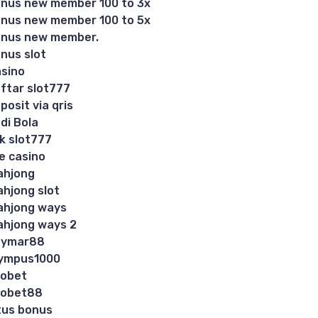
nus new member 100 to 3x
nus new member 100 to 5x
nus new member.
nus slot
sino
ftar slot777
posit via qris
di Bola
nk slot777
ve casino
ahjong
hjong slot
hjong ways
hjong ways 2
eymar88
ympus1000
obet
bobet88
tus bonus