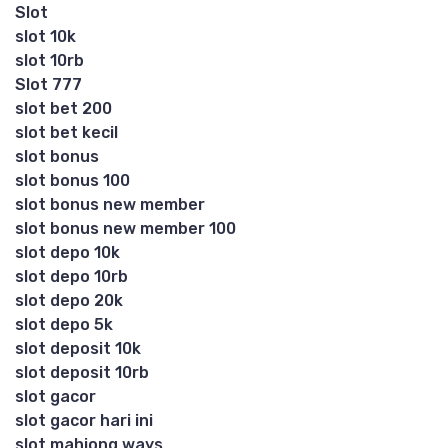
Slot
slot 10k
slot 10rb
Slot 777
slot bet 200
slot bet kecil
slot bonus
slot bonus 100
slot bonus new member
slot bonus new member 100
slot depo 10k
slot depo 10rb
slot depo 20k
slot depo 5k
slot deposit 10k
slot deposit 10rb
slot gacor
slot gacor hari ini
slot mahjong ways