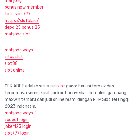
mahjong
bonus new member
toto slot 777
https://slot5k.id/
depo 25 bonus 25
mahjong slot
mahjong ways
situs slot
slot88
slot online
CERIABET adalah situs judi
slot
gacor hari ini terbaik dan
terpercaya sering kasih jackpot penyedia slot online gampang
maxwin terbaru dan judi online resmi dengan RTP Slot tertinggi
2023 Indonesia.
mahjong ways 2
sbobet login
joker123 login
slot777 login