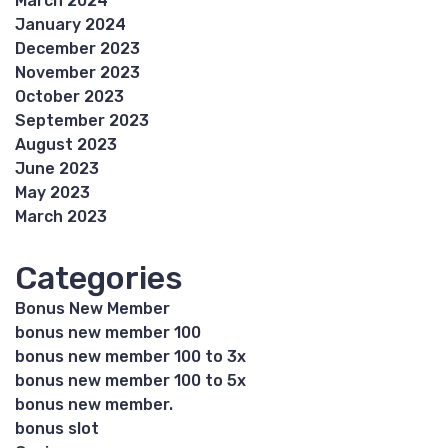
March 2024
January 2024
December 2023
November 2023
October 2023
September 2023
August 2023
June 2023
May 2023
March 2023
Categories
Bonus New Member
bonus new member 100
bonus new member 100 to 3x
bonus new member 100 to 5x
bonus new member.
bonus slot