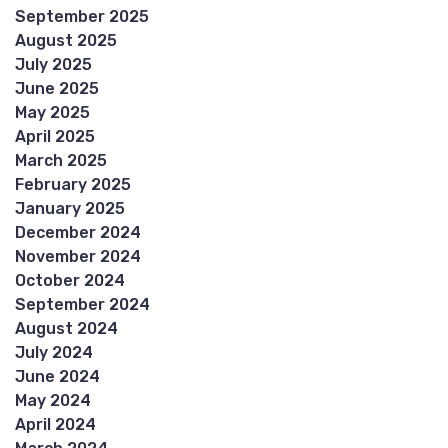
September 2025
August 2025
July 2025
June 2025
May 2025
April 2025
March 2025
February 2025
January 2025
December 2024
November 2024
October 2024
September 2024
August 2024
July 2024
June 2024
May 2024
April 2024