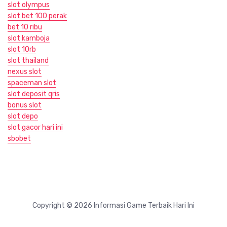
slot olympus
slot bet 100 perak
bet 10 ribu
slot kamboja
slot 10rb
slot thailand
nexus slot
spaceman slot
slot deposit qris
bonus slot
slot depo
slot gacor hari ini
sbobet
Copyright © 2026 Informasi Game Terbaik Hari Ini