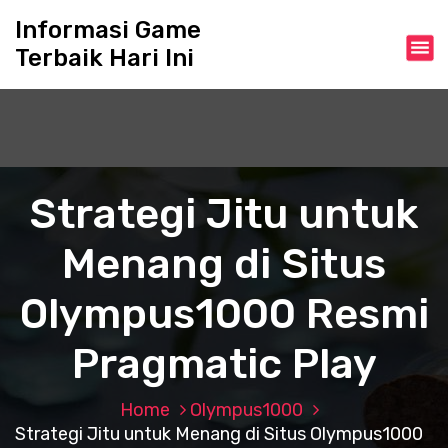
S
Informasi Game
k
Terbaik Hari Ini
i
p
t
o
c
o
n
Strategi Jitu untuk
t
e
Menang di Situs
n
t
Olympus1000 Resmi
Pragmatic Play
Home
Olympus1000
Strategi Jitu untuk Menang di Situs Olympus1000