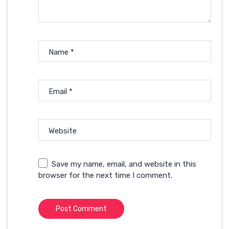
Name
*
Email
*
Website
Save my name, email, and website in this
browser for the next time I comment.