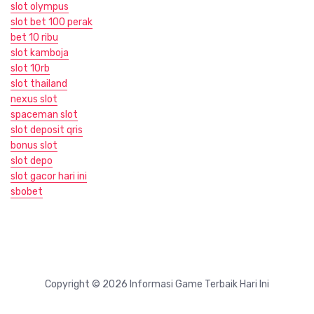
slot olympus
slot bet 100 perak
bet 10 ribu
slot kamboja
slot 10rb
slot thailand
nexus slot
spaceman slot
slot deposit qris
bonus slot
slot depo
slot gacor hari ini
sbobet
Copyright © 2026 Informasi Game Terbaik Hari Ini