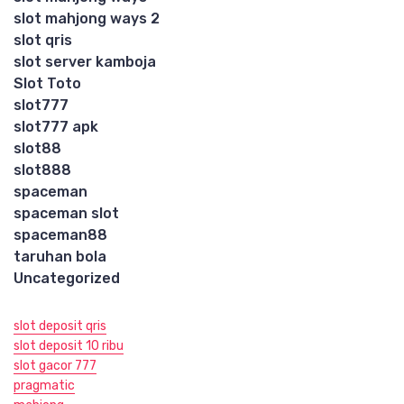
slot mahjong ways 2
slot qris
slot server kamboja
Slot Toto
slot777
slot777 apk
slot88
slot888
spaceman
spaceman slot
spaceman88
taruhan bola
Uncategorized
slot deposit qris
slot deposit 10 ribu
slot gacor 777
pragmatic