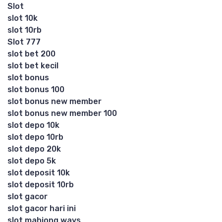
Slot
slot 10k
slot 10rb
Slot 777
slot bet 200
slot bet kecil
slot bonus
slot bonus 100
slot bonus new member
slot bonus new member 100
slot depo 10k
slot depo 10rb
slot depo 20k
slot depo 5k
slot deposit 10k
slot deposit 10rb
slot gacor
slot gacor hari ini
slot mahjong ways