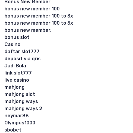
Bonus New Member
bonus new member 100
bonus new member 100 to 3x
bonus new member 100 to 5x
bonus new member.
bonus slot
Casino
daftar slot777
deposit via qris
Judi Bola
link slot777
live casino
mahjong
mahjong slot
mahjong ways
mahjong ways 2
neymar88
Olympus1000
sbobet