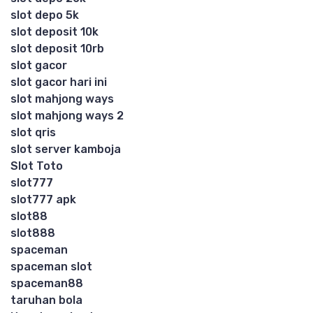
slot depo 5k
slot deposit 10k
slot deposit 10rb
slot gacor
slot gacor hari ini
slot mahjong ways
slot mahjong ways 2
slot qris
slot server kamboja
Slot Toto
slot777
slot777 apk
slot88
slot888
spaceman
spaceman slot
spaceman88
taruhan bola