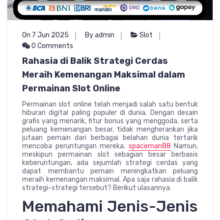
On 7 Jun 2025
By admin
Slot
0 Comments
Rahasia di Balik Strategi Cerdas
Meraih Kemenangan Maksimal dalam
Permainan Slot Online
Permainan slot online telah menjadi salah satu bentuk
hiburan digital paling populer di dunia. Dengan desain
grafis yang menarik, fitur bonus yang menggoda, serta
peluang kemenangan besar, tidak mengherankan jika
jutaan pemain dari berbagai belahan dunia tertarik
mencoba peruntungan mereka.
spaceman88
Namun,
meskipun permainan slot sebagian besar berbasis
keberuntungan, ada sejumlah strategi cerdas yang
dapat membantu pemain meningkatkan peluang
meraih kemenangan maksimal. Apa saja rahasia di balik
strategi-strategi tersebut? Berikut ulasannya.
Memahami Jenis-Jenis