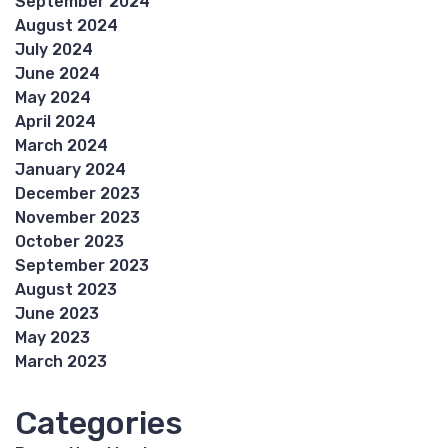
September 2024
August 2024
July 2024
June 2024
May 2024
April 2024
March 2024
January 2024
December 2023
November 2023
October 2023
September 2023
August 2023
June 2023
May 2023
March 2023
Categories