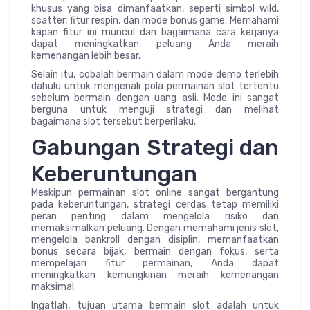
khusus yang bisa dimanfaatkan, seperti simbol wild,
scatter, fitur respin, dan mode bonus game. Memahami
kapan fitur ini muncul dan bagaimana cara kerjanya
dapat meningkatkan peluang Anda meraih
kemenangan lebih besar.
Selain itu, cobalah bermain dalam mode demo terlebih
dahulu untuk mengenali pola permainan slot tertentu
sebelum bermain dengan uang asli. Mode ini sangat
berguna untuk menguji strategi dan melihat
bagaimana slot tersebut berperilaku.
Gabungan Strategi dan
Keberuntungan
Meskipun permainan slot online sangat bergantung
pada keberuntungan, strategi cerdas tetap memiliki
peran penting dalam mengelola risiko dan
memaksimalkan peluang. Dengan memahami jenis slot,
mengelola bankroll dengan disiplin, memanfaatkan
bonus secara bijak, bermain dengan fokus, serta
mempelajari fitur permainan, Anda dapat
meningkatkan kemungkinan meraih kemenangan
maksimal.
Ingatlah, tujuan utama bermain slot adalah untuk