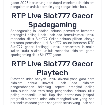
gacor 2023 beruntung dan dapat menikmatin didalam
pengalaman untuk bermain yang sangat lebih baik.
RTP Live Slot777 Gacor
Spadegaming
Spadegaming ini adalah sebuah penyedian bersama
perangkat paling lunak udah ada termuka.mau untuk
mencoba situs Slot777 Online sebuah pilihan lainnya
bersama permainan judi Slot777 online bersama RTP
Slot777 gacor tertinggi untuk sementara ini,maka
kalian kudu silakan untuk mencoba didalam game
spadegaming situs Slot777 gacor.
RTP Live Slot777 Gacor
Playtech
Playtech udah banyak untuk dikenal yang gara-gara
didalam sebua inovasi udah ada didalam
pengembangan teknologi seperti prangkat paling
lunak,sudah ada terhitung pengenalan sebuah fitur
paling menanrik untuk tiap-tiap permainan jackpot
progresif.playtech udah ada menghadirkan yang ada
beraneka macam game sangatlah seruh yang udah ada