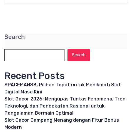
Search
Search
Recent Posts
SPACEMAN88, Pilihan Tepat untuk Menikmati Slot
Digital Masa Kini
Slot Gacor 2026: Mengupas Tuntas Fenomena, Tren
Teknologi, dan Pendekatan Rasional untuk
Pengalaman Bermain Optimal
Slot Gacor Gampang Menang dengan Fitur Bonus
Modern