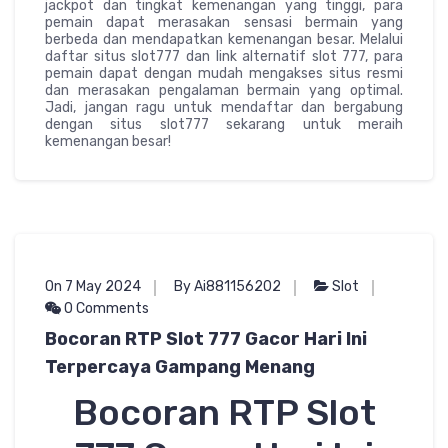
jackpot dan tingkat kemenangan yang tinggi, para
pemain dapat merasakan sensasi bermain yang
berbeda dan mendapatkan kemenangan besar. Melalui
daftar situs slot777 dan link alternatif slot 777, para
pemain dapat dengan mudah mengakses situs resmi
dan merasakan pengalaman bermain yang optimal.
Jadi, jangan ragu untuk mendaftar dan bergabung
dengan situs slot777 sekarang untuk meraih
kemenangan besar!
On 7 May 2024
By Ai881156202
Slot
0 Comments
Bocoran RTP Slot 777 Gacor Hari Ini
Terpercaya Gampang Menang
Bocoran RTP Slot