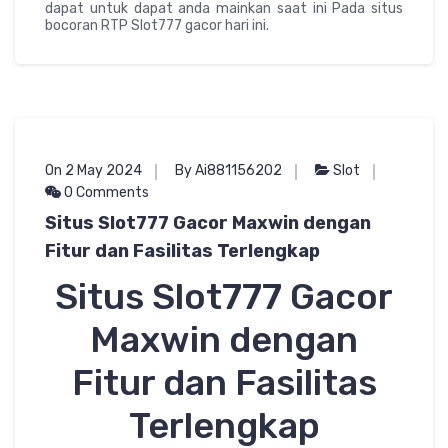
dapat untuk dapat anda mainkan saat ini Pada situs
bocoran RTP Slot777 gacor hari ini.
On 2 May 2024
By Ai881156202
Slot
0 Comments
Situs Slot777 Gacor Maxwin dengan
Fitur dan Fasilitas Terlengkap
Situs Slot777 Gacor
Maxwin dengan
Fitur dan Fasilitas
Terlengkap