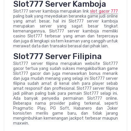
Slot777 Server Kamboja
Slot777 server kamboja merupakan link
slot gacor 777
paling baik yang meyediakan beraneka game judi online
yang amat besar, hal ini Slot777 server kamboja
merupakan server yang sagat besar tingkat
kemenangannya, Slot777 server kamboja memiliki
casino Slot777 terbesar yang aman dan terpercaya
dan juga di lengkapi sistem keaman yang canggih untuk
merawat data dan transaksi berasal dari pihak lain.
Slot777 Server Filipina
Slot777 server filipina merupakan website Slot777
gacor tertua yang sudah sukses mengakibatkan game
Slot777 gacor dan juga menawarkan bonus menarik
dan juga mudah menang yang selagi ini Slot777 server
filipina sudah amat di kenal oleh para player sebab
amat responsif dan proffesional. Slot777 server filipina
jadi pilihan paling baik para pemain Slot777 selagi ini.
Ada banyak penyedia permainan Slot777 online.
Beberapa nama provider paling terkenal, seperti
Pragmatic Play, PG Soft, Habanero dan Joker
konsisten merilis game baru, dan tidak jarang
mengimbuhkan kemenangan jackpot terbesar maupun
maxwin.