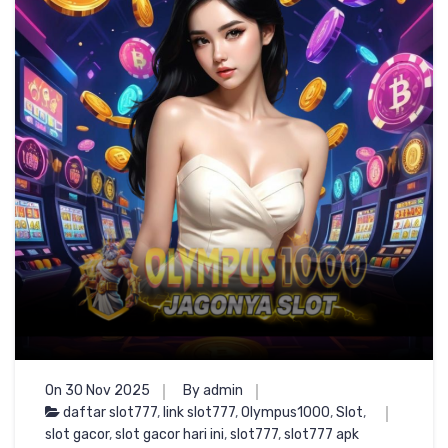
On 30 Nov 2025
By admin
daftar slot777
,
link slot777
,
Olympus1000
,
Slot
,
slot gacor
,
slot gacor hari ini
,
slot777
,
slot777 apk