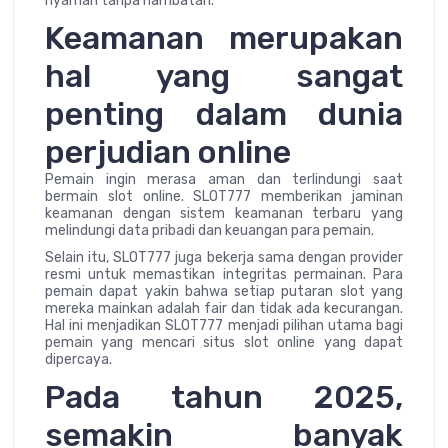
nyaman tanpa hambatan.
Keamanan merupakan
hal yang sangat
penting dalam dunia
perjudian online
Pemain ingin merasa aman dan terlindungi saat
bermain slot online. SLOT777 memberikan jaminan
keamanan dengan sistem keamanan terbaru yang
melindungi data pribadi dan keuangan para pemain.
Selain itu, SLOT777 juga bekerja sama dengan provider
resmi untuk memastikan integritas permainan. Para
pemain dapat yakin bahwa setiap putaran slot yang
mereka mainkan adalah fair dan tidak ada kecurangan.
Hal ini menjadikan SLOT777 menjadi pilihan utama bagi
pemain yang mencari situs slot online yang dapat
dipercaya.
Pada tahun 2025,
semakin banyak