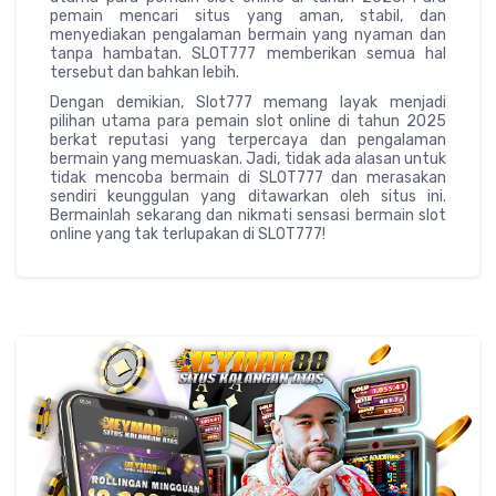
pemain mencari situs yang aman, stabil, dan
menyediakan pengalaman bermain yang nyaman dan
tanpa hambatan. SLOT777 memberikan semua hal
tersebut dan bahkan lebih.
Dengan demikian, Slot777 memang layak menjadi
pilihan utama para pemain slot online di tahun 2025
berkat reputasi yang terpercaya dan pengalaman
bermain yang memuaskan. Jadi, tidak ada alasan untuk
tidak mencoba bermain di SLOT777 dan merasakan
sendiri keunggulan yang ditawarkan oleh situs ini.
Bermainlah sekarang dan nikmati sensasi bermain slot
online yang tak terlupakan di SLOT777!