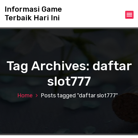
S
Informasi Game
k
Terbaik Hari Ini
i
p
t
o
c
o
n
Tag Archives: daftar
t
e
slot777
n
t
Home
Posts tagged "daftar slot777"