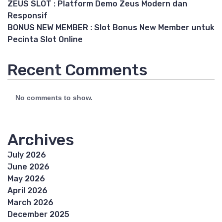
ZEUS SLOT : Platform Demo Zeus Modern dan
Responsif
BONUS NEW MEMBER : Slot Bonus New Member untuk
Pecinta Slot Online
Recent Comments
No comments to show.
Archives
July 2026
June 2026
May 2026
April 2026
March 2026
December 2025