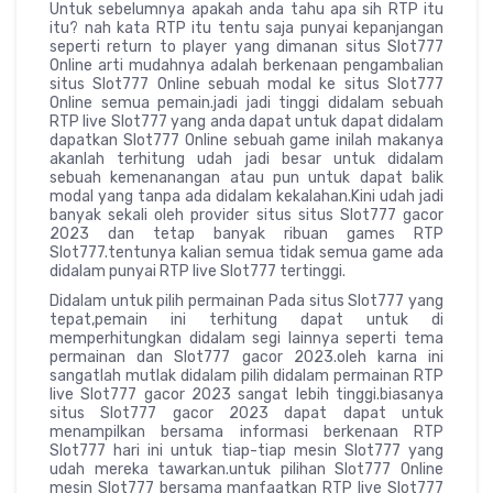
Untuk sebelumnya apakah anda tahu apa sih RTP itu
itu? nah kata RTP itu tentu saja punyai kepanjangan
seperti return to player yang dimanan situs Slot777
Online arti mudahnya adalah berkenaan pengambalian
situs Slot777 Online sebuah modal ke situs Slot777
Online semua pemain.jadi jadi tinggi didalam sebuah
RTP live Slot777 yang anda dapat untuk dapat didalam
dapatkan Slot777 Online sebuah game inilah makanya
akanlah terhitung udah jadi besar untuk didalam
sebuah kemenanangan atau pun untuk dapat balik
modal yang tanpa ada didalam kekalahan.Kini udah jadi
banyak sekali oleh provider situs situs Slot777 gacor
2023 dan tetap banyak ribuan games RTP
Slot777.tentunya kalian semua tidak semua game ada
didalam punyai RTP live Slot777 tertinggi.
Didalam untuk pilih permainan Pada situs Slot777 yang
tepat,pemain ini terhitung dapat untuk di
memperhitungkan didalam segi lainnya seperti tema
permainan dan Slot777 gacor 2023.oleh karna ini
sangatlah mutlak didalam pilih didalam permainan RTP
live Slot777 gacor 2023 sangat lebih tinggi.biasanya
situs Slot777 gacor 2023 dapat dapat untuk
menampilkan bersama informasi berkenaan RTP
Slot777 hari ini untuk tiap-tiap mesin Slot777 yang
udah mereka tawarkan.untuk pilihan Slot777 Online
mesin Slot777 bersama manfaatkan RTP live Slot777