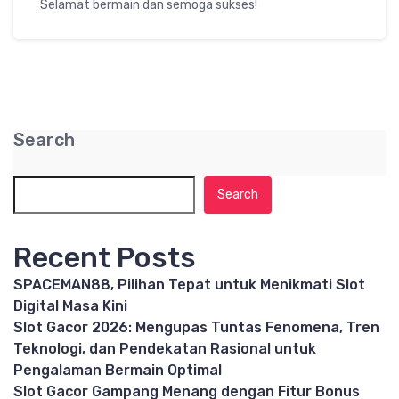
Selamat bermain dan semoga sukses!
Search
Search
Recent Posts
SPACEMAN88, Pilihan Tepat untuk Menikmati Slot
Digital Masa Kini
Slot Gacor 2026: Mengupas Tuntas Fenomena, Tren
Teknologi, dan Pendekatan Rasional untuk
Pengalaman Bermain Optimal
Slot Gacor Gampang Menang dengan Fitur Bonus