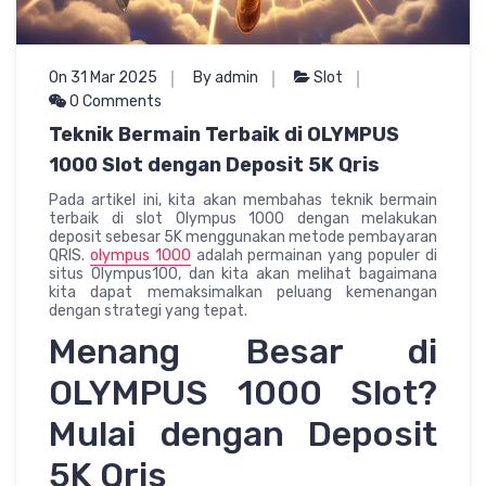
On 31 Mar 2025
By admin
Slot
0 Comments
Teknik Bermain Terbaik di OLYMPUS
1000 Slot dengan Deposit 5K Qris
Pada artikel ini, kita akan membahas teknik bermain
terbaik di slot Olympus 1000 dengan melakukan
deposit sebesar 5K menggunakan metode pembayaran
QRIS.
olympus 1000
adalah permainan yang populer di
situs Olympus100, dan kita akan melihat bagaimana
kita dapat memaksimalkan peluang kemenangan
dengan strategi yang tepat.
Menang Besar di
OLYMPUS 1000 Slot?
Mulai dengan Deposit
5K Qris