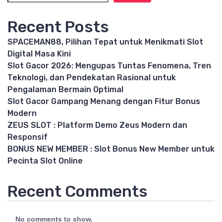
Recent Posts
SPACEMAN88, Pilihan Tepat untuk Menikmati Slot
Digital Masa Kini
Slot Gacor 2026: Mengupas Tuntas Fenomena, Tren
Teknologi, dan Pendekatan Rasional untuk
Pengalaman Bermain Optimal
Slot Gacor Gampang Menang dengan Fitur Bonus
Modern
ZEUS SLOT : Platform Demo Zeus Modern dan
Responsif
BONUS NEW MEMBER : Slot Bonus New Member untuk
Pecinta Slot Online
Recent Comments
No comments to show.