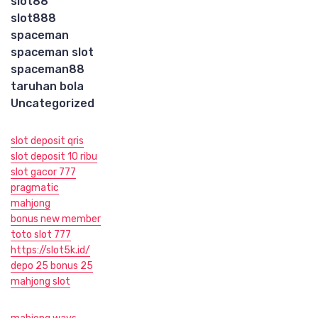
slot88
slot888
spaceman
spaceman slot
spaceman88
taruhan bola
Uncategorized
slot deposit qris
slot deposit 10 ribu
slot gacor 777
pragmatic
mahjong
bonus new member
toto slot 777
https://slot5k.id/
depo 25 bonus 25
mahjong slot