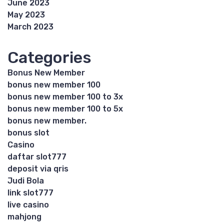
June 2023
May 2023
March 2023
Categories
Bonus New Member
bonus new member 100
bonus new member 100 to 3x
bonus new member 100 to 5x
bonus new member.
bonus slot
Casino
daftar slot777
deposit via qris
Judi Bola
link slot777
live casino
mahjong