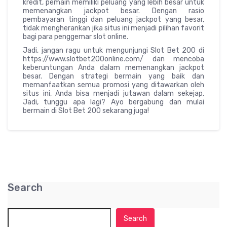
kredit, pemain memiliki peluang yang lebih besar untuk
memenangkan jackpot besar. Dengan rasio
pembayaran tinggi dan peluang jackpot yang besar,
tidak mengherankan jika situs ini menjadi pilihan favorit
bagi para penggemar slot online.
Jadi, jangan ragu untuk mengunjungi Slot Bet 200 di
https://www.slotbet200online.com/ dan mencoba
keberuntungan Anda dalam memenangkan jackpot
besar. Dengan strategi bermain yang baik dan
memanfaatkan semua promosi yang ditawarkan oleh
situs ini, Anda bisa menjadi jutawan dalam sekejap.
Jadi, tunggu apa lagi? Ayo bergabung dan mulai
bermain di Slot Bet 200 sekarang juga!
Search
Search