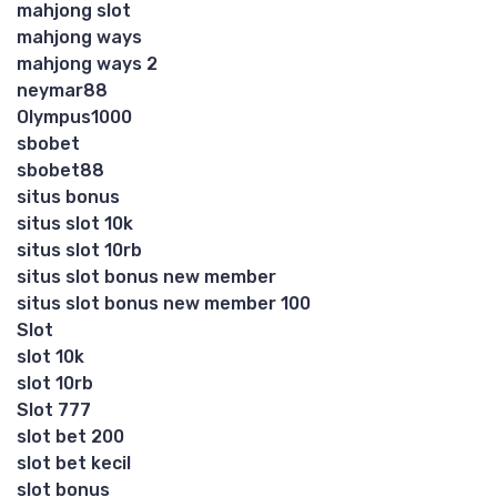
mahjong slot
mahjong ways
mahjong ways 2
neymar88
Olympus1000
sbobet
sbobet88
situs bonus
situs slot 10k
situs slot 10rb
situs slot bonus new member
situs slot bonus new member 100
Slot
slot 10k
slot 10rb
Slot 777
slot bet 200
slot bet kecil
slot bonus