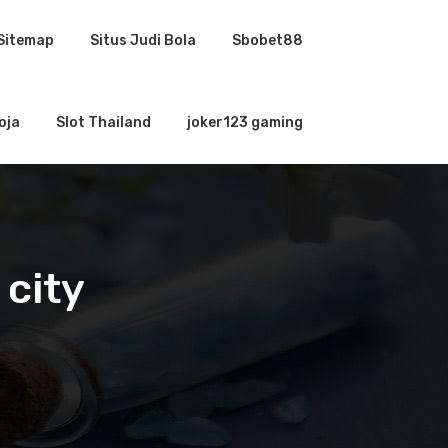
Sitemap
Situs Judi Bola
Sbobet88
oja
Slot Thailand
joker123 gaming
 city