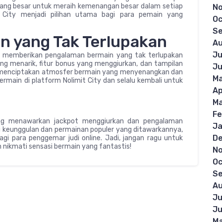
luang besar untuk meraih kemenangan besar dalam setiap
N
t City menjadi pilihan utama bagi para pemain yang
Oc
S
n yang Tak Terlupakan
Au
Ju
uga memberikan pengalaman bermain yang tak terlupakan
g menarik, fitur bonus yang menggiurkan, dan tampilan
Ju
sil menciptakan atmosfer bermain yang menyenangkan dan
Ma
main di platform Nolimit City dan selalu kembali untuk
Ap
Ma
Fe
 yang menawarkan jackpot menggiurkan dan pengalaman
Ja
i keunggulan dan permainan populer yang ditawarkannya,
D
bagi para penggemar judi online. Jadi, jangan ragu untuk
 nikmati sensasi bermain yang fantastis!
N
Oc
S
Au
Ju
Ju
Ma