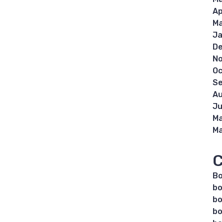
Ap
Ma
Ja
D
N
Oc
S
Au
Ju
Ma
Ma
C
B
bo
bo
bo