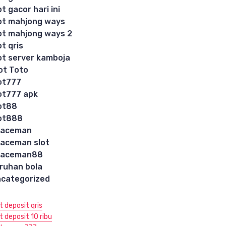
ot gacor hari ini
ot mahjong ways
ot mahjong ways 2
ot qris
ot server kamboja
ot Toto
ot777
ot777 apk
ot88
ot888
paceman
aceman slot
paceman88
ruhan bola
categorized
t deposit qris
t deposit 10 ribu