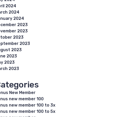
ril 2024
rch 2024
nuary 2024
ecember 2023
ovember 2023
tober 2023
eptember 2023
gust 2023
ne 2023
y 2023
rch 2023
ategories
onus New Member
nus new member 100
nus new member 100 to 3x
nus new member 100 to 5x