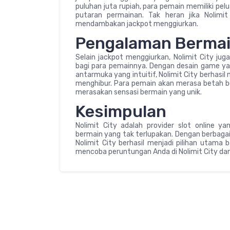
puluhan juta rupiah, para pemain memiliki pe
putaran permainan. Tak heran jika Nolimi
mendambakan jackpot menggiurkan.
Pengalaman Bermai
Selain jackpot menggiurkan, Nolimit City j
bagi para pemainnya. Dengan desain game yan
antarmuka yang intuitif, Nolimit City berha
menghibur. Para pemain akan merasa betah ber
merasakan sensasi bermain yang unik.
Kesimpulan
Nolimit City adalah provider slot online
bermain yang tak terlupakan. Dengan berbaga
Nolimit City berhasil menjadi pilihan utama 
mencoba peruntungan Anda di Nolimit City dan