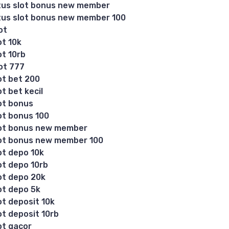
tus slot bonus new member
tus slot bonus new member 100
ot
ot 10k
ot 10rb
ot 777
ot bet 200
ot bet kecil
ot bonus
ot bonus 100
ot bonus new member
ot bonus new member 100
ot depo 10k
ot depo 10rb
ot depo 20k
ot depo 5k
ot deposit 10k
ot deposit 10rb
ot gacor