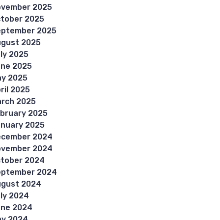
ovember 2025
tober 2025
eptember 2025
gust 2025
ly 2025
ne 2025
y 2025
ril 2025
rch 2025
bruary 2025
nuary 2025
ecember 2024
ovember 2024
tober 2024
eptember 2024
gust 2024
ly 2024
ne 2024
y 2024